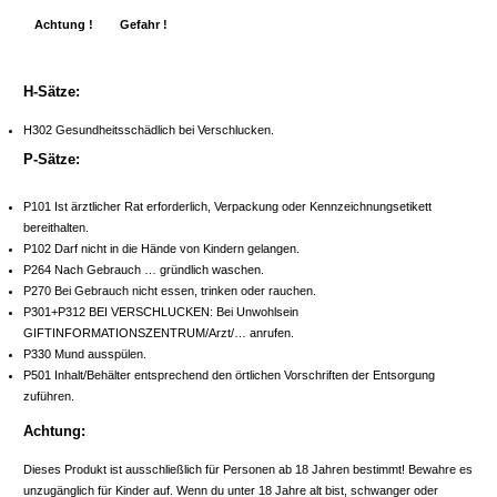
Achtung !
Gefahr !
H-Sätze:
H302 Gesundheitsschädlich bei Verschlucken.
P-Sätze:
P101 Ist ärztlicher Rat erforderlich, Verpackung oder Kennzeichnungsetikett
bereithalten.
P102 Darf nicht in die Hände von Kindern gelangen.
P264 Nach Gebrauch … gründlich waschen.
P270 Bei Gebrauch nicht essen, trinken oder rauchen.
P301+P312 BEI VERSCHLUCKEN: Bei Unwohlsein
GIFTINFORMATIONSZENTRUM/Arzt/… anrufen.
P330 Mund ausspülen.
P501 Inhalt/Behälter entsprechend den örtlichen Vorschriften der Entsorgung
zuführen.
Achtung:
Dieses Produkt ist ausschließlich für Personen ab 18 Jahren bestimmt! Bewahre es
unzugänglich für Kinder auf. Wenn du unter 18 Jahre alt bist, schwanger oder