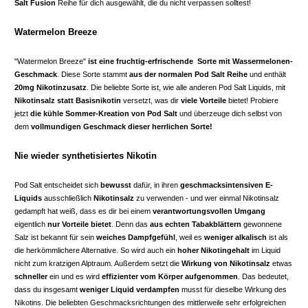
Salt Fusion
Reihe für dich ausgewählt, die du nicht verpassen solltest!
Watermelon Breeze
"Watermelon Breeze"
ist eine fruchtig-erfrischende Sorte mit Wassermelonen-
Geschmack
. Diese Sorte stammt
aus der normalen Pod Salt Reihe
und enthält
20mg Nikotinzusatz
. Die beliebte Sorte ist, wie alle anderen Pod Salt Liquids, mit
Nikotinsalz statt Basisnikotin
versetzt, was dir
viele Vorteile
bietet! Probiere
jetzt
die kühle Sommer-Kreation von Pod Salt
und überzeuge dich selbst von
dem
vollmundigen Geschmack dieser herrlichen Sorte!
Nie wieder synthetisiertes Nikotin
Pod Salt entscheidet sich
bewusst
dafür, in ihren
geschmacksintensiven E-
Liquids
ausschließlich
Nikotinsalz
zu verwenden - und wer einmal Nikotinsalz
gedampft hat weiß, dass es dir bei einem
verantwortungsvollen Umgang
eigentlich
nur Vorteile bietet
. Denn das
aus echten Tabakblättern
gewonnene
Salz ist bekannt für sein
weiches Dampfgefühl
, weil es
weniger alkalisch
ist als
die herkömmlichere Alternative. So wird auch ein
hoher Nikotingehalt
im Liquid
nicht zum kratzigen Alptraum. Außerdem setzt die
Wirkung von Nikotinsalz
etwas
schneller
ein und es wird
effizienter vom Körper aufgenommen
. Das bedeutet,
dass du insgesamt
weniger Liquid verdampfen
musst für dieselbe Wirkung des
Nikotins. Die beliebten Geschmacksrichtungen des mittlerweile sehr erfolgreichen