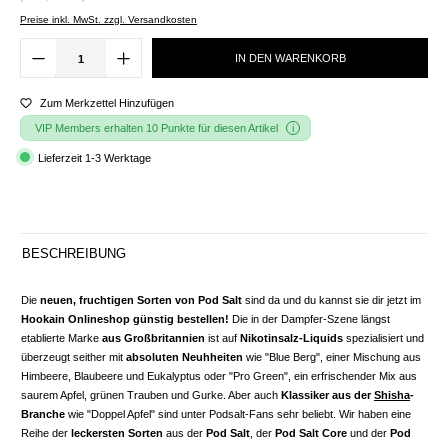
Preise inkl. MwSt. zzgl. Versandkosten
IN DEN WARENKORB
Zum Merkzettel Hinzufügen
VIP Members erhalten 10 Punkte für diesen Artikel
Lieferzeit 1-3 Werktage
BESCHREIBUNG
Die
neuen, fruchtigen Sorten von Pod Salt
sind da und du kannst sie dir jetzt im
Hookain Onlineshop günstig bestellen!
Die in der Dampfer-Szene längst
etablierte Marke
aus Großbritannien
ist auf
Nikotinsalz-Liquids
spezialisiert und
überzeugt seither mit
absoluten Neuhheiten
wie "Blue Berg", einer Mischung aus
Himbeere, Blaubeere und Eukalyptus oder "Pro Green", ein erfrischender Mix aus
saurem Apfel, grünen Trauben und Gurke. Aber auch
Klassiker aus der
Shisha
-
Branche
wie "Doppel Apfel" sind unter Podsalt-Fans sehr beliebt. Wir haben eine
Reihe der
leckersten Sorten
aus der
Pod Salt
, der
Pod Salt Core
und der
Pod