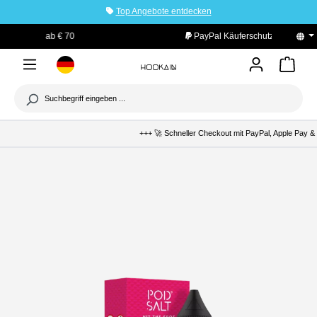
Top Angebote entdecken
tinhalt springen
PayPal Käuferschutz
+++ 🚀 Schneller Checkout mit PayPal, Apple Pay & 