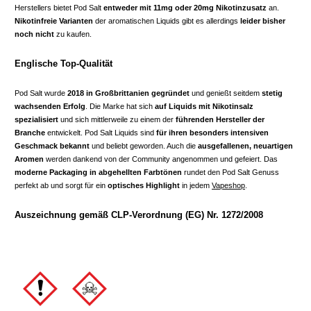
Herstellers bietet Pod Salt
entweder mit 11mg oder 20mg Nikotinzusatz
an.
Nikotinfreie Varianten
der aromatischen Liquids gibt es allerdings
leider bisher
noch nicht
zu kaufen.
Englische Top-Qualität
Pod Salt wurde
2018 in Großbrittanien gegründet
und genießt seitdem
stetig
wachsenden Erfolg
. Die Marke hat sich
auf Liquids mit Nikotinsalz
spezialisiert
und sich mittlerweile zu einem der
führenden Hersteller der
Branche
entwickelt. Pod Salt Liquids sind
für ihren besonders intensiven
Geschmack bekannt
und beliebt geworden. Auch die
ausgefallenen, neuartigen
Aromen
werden dankend von der Community angenommen und gefeiert. Das
moderne Packaging in abgehellten Farbtönen
rundet den Pod Salt Genuss
perfekt ab und sorgt für ein
optisches Highlight
in jedem
Vapeshop
.
Auszeichnung gemäß CLP-Verordnung (EG) Nr. 1272/2008