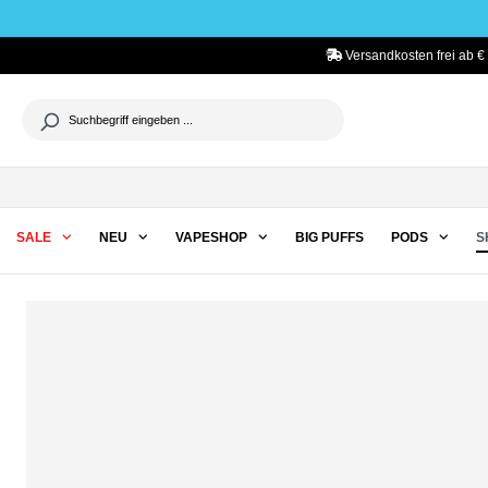
he springen
Zur Hauptnavigation springen
Versandkosten frei ab €
SALE
NEU
VAPESHOP
BIG PUFFS
PODS
S