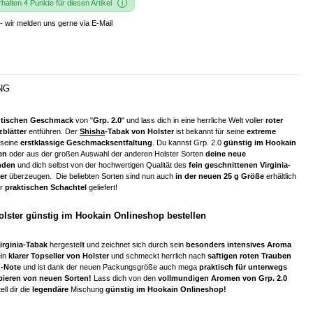
alten 4 Punkte für diesen Artikel
- wir melden uns gerne via E-Mail
NG
ntischen Geschmack
von "
Grp. 2.0
" und lass dich in eine herrliche Welt voller
roter
zblätter
entführen. Der
Shisha
-Tabak von Holster
ist bekannt für seine
extreme
seine
erstklassige Geschmacksentfaltung
. Du kannst Grp. 2.0
günstig im Hookain
en
oder aus der großen Auswahl der anderen Holster Sorten
deine neue
inden
und dich selbst von der hochwertigen Qualität des
fein geschnittenen Virginia-
er
überzeugen. Die beliebten Sorten sind nun auch
in der neuen 25 g Größe
erhältlich
er
praktischen Schachtel
geliefert!
olster günstig im Hookain Onlineshop bestellen
irginia-Tabak
hergestellt und zeichnet sich durch sein
besonders intensives Aroma
ein
klarer Topseller von Holster
und schmeckt herrlich nach
saftigen roten Trauben
nz-Note
und ist dank der neuen Packungsgröße auch mega
praktisch für unterwegs
ieren von neuen Sorten!
Lass dich von den
vollmundigen Aromen von Grp. 2.0
ll dir die
legendäre
Mischung
günstig im Hookain Onlineshop!