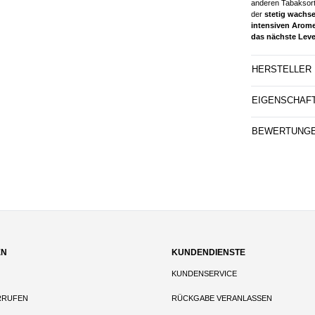
anderen Tabaksor
der
stetig wachse
intensiven Arom
das nächste Leve
HERSTELLER
EIGENSCHAF
BEWERTUNG
EN
KUNDENDIENSTE
KUNDENSERVICE
RRUFEN
RÜCKGABE VERANLASSEN