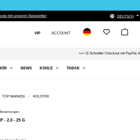
ote mit unseren Newsletter
DEUTSCH
VIP
ACCOUNT
+++ 🚀 Schneller Checkout mit PayPal, Apple Pa
HÖR
NEWS
KOHLE
TABAK
TOP MARKEN
HOLSTER
) Bewertungen
Bewertung von 5 von 5 Sternen
 - 2.0 - 25 G