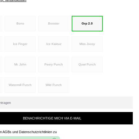
zzgl. Versandkosten
Bono
Booster
Grp 2.0
Ice Finger
Ice Kaktuz
Miss Joosy
Mr. John
Peery Punch
Quwi Punch
Watermill Punch
Wild Punch
BENACHRICHTIGE MICH VIA E-MAIL
en
AGBs und Datenschutzrichtlinien
zu