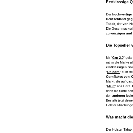
Erstklassige Q
Der
hochwertige 
Deutschland geg
Tabak
, der
von Ha
Die Geschmacksri
zu
würzigen und
Die Topseller 
Mit “
Grp 2.0
” gela
nahm die Marke al
erstklassigen Sh
“
Unicorn
” zum Bei
Cornflakes von K
Markt, die auf
gan
“
Mr. C
” ans Herz. 
denn die Sorte sc
den
anderen lec
Bestelle jetzt deine
Holster Mischunge
Was macht die
Der Holster Tabak 