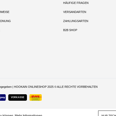
HÄUFIGE FRAGEN
NWEISE
VERSANDARTEN
RDNUNG
ZAHLUNGSARTEN
Z
B2B SHOP
t anders angegeben | HOOKAIN ONLINESHOP 2025 © ALLE RECHTE VORBEHALTEN
VORKASSE
zu können.
Mehr Informationen ...
NUR TEC