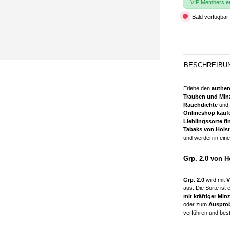
VIP Members erh
Bald verfügbar 
BESCHREIBU
Erlebe den
authe
Trauben und Min
Rauchdichte
und 
Onlineshop kauf
Lieblingssorte f
Tabaks von Holst
und werden in ein
Grp. 2.0 von H
Grp. 2.0
wird mit
V
aus. Die Sorte ist 
mit kräftiger Mi
oder zum
Ausprob
verführen und beste