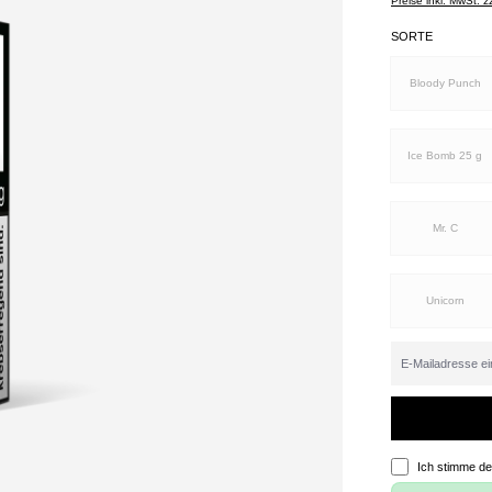
Preise inkl. MwSt. 
SORTE
Bloody Punch
Ice Bomb 25 g
Mr. C
Unicorn
Ich stimme d