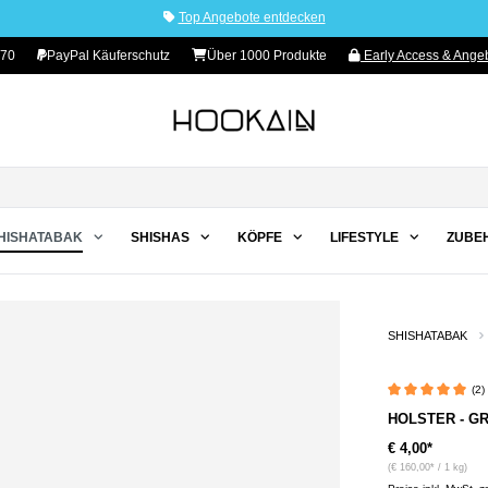
Top Angebote entdecken
 70
PayPal Käuferschutz
Über 1000 Produkte
Early Access & Angeb
HISHATABAK
SHISHAS
KÖPFE
LIFESTYLE
ZUBE
SHISHATABAK
(2
Durchschnittliche 
HOLSTER - GRP
€ 4,00*
(€ 160,00* / 1 kg)