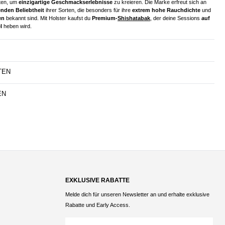
ten, um
einzigartige Geschmackserlebnisse
zu kreieren. Die Marke erfreut sich an
nden Beliebtheit
ihrer Sorten, die besonders für ihre
extrem hohe Rauchdichte
und
en
bekannt sind. Mit Holster kaufst du
Premium-
Shishatabak
, der deine Sessions
auf
l
heben wird.
TEN
EN
EXKLUSIVE RABATTE
Melde dich für unseren Newsletter an und erhalte exklusive
Rabatte und Early Access.