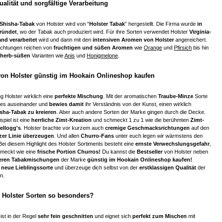
ualität und sorgfältige Verarbeitung
Shisha-Tabak
von Holster wird von “
Holster Tabak
” hergestellt. Die Firma wurde
in
ründet
, wo der Tabak auch produziert wird. Für ihre Sorten verwendet Holster
Virginia-
nd verarbeitet
wird und dann mit den
intensiven Aromen von Holster
angereichert.
chtungen reichen von
fruchtigen und süßen Aromen
wie
Orange
und
Pfirsich
bis hin
 herb-süßen
Varianten wie
Anis
und
Honigmelone
.
von Holster günstig im Hookain Onlineshop kaufen
ng Holster wirklich eine
perfekte Mischung
. Mit der aromatischen
Traube-Minze
Sorte
les auseinander und
bewies damit
ihr Verständnis von der Kunst, einen wirklich
isha-Tabak zu kreieren
. Aber auch andere Sorten der Marke gingen durch die Decke.
spiel ist eine
herrliche Zimt-Kreation
und schmeckt 1 zu 1 wie die berühmten
Zimt-
ellogg's
. Holster brachte vor kurzem auch
cremige Geschmacksrichtungen
auf den
zer Linie überzeugen
. Und allen
Churro-Fans
unter euch legen wir wärmstens den
Bei diesem Highlight des Holster Sortiments besteht eine
ernste Verwechslungsgefahr
,
hmeckt wie eine
frische Portion Churros!
Du kannst die
Bestseller
von Holster neben
keren Tabakmischungen
der Marke
günstig im Hookain Onlineshop kaufen!
neue Lieblingssorte
und überzeuge dich selbst von der
erstklassigen Qualität
der
n.
 Holster Sorten so besonders?
ist in der Regel
sehr fein geschnitten
und eignet sich
perfekt zum Mischen
mit