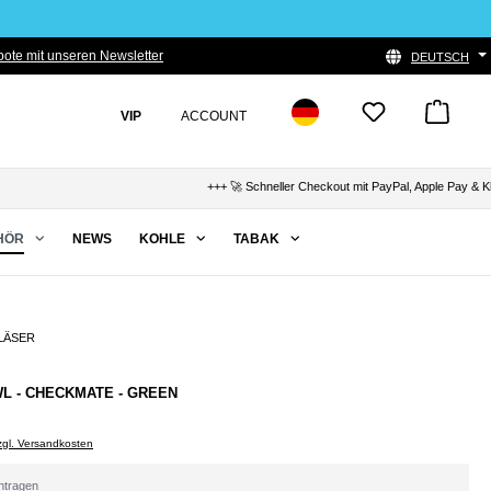
ote mit unseren Newsletter
DEUTSCH
VIP
ACCOUNT
+++ 🚀 Schneller Checkout mit PayPal, Apple Pay & Klar
HÖR
NEWS
KOHLE
TABAK
LÄSER
WL - CHECKMATE - GREEN
zzgl. Versandkosten