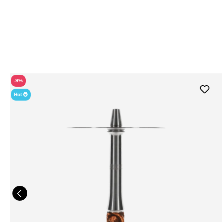
-9%
Hot