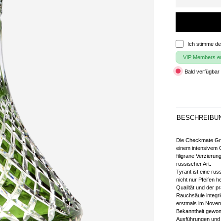
Ich stimme d
VIP Members erh
Bald verfügbar 
BESCHREIBU
Die Checkmate Gre
einem intensivem G
filigrane Verzieru
russischer Art.
Tyrant ist eine rus
nicht nur Pfeifen h
Qualität und der pr
Rauchsäule integr
erstmals im Novem
Bekanntheit gewonn
Ausführungen und i