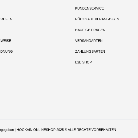
KUNDENSERVICE
RRUFEN
RÜCKGABE VERANLASSEN
HÄUFIGE FRAGEN
NWEISE
VERSANDARTEN
RDNUNG
ZAHLUNGSARTEN
Z
B2B SHOP
t anders angegeben | HOOKAIN ONLINESHOP 2025 © ALLE RECHTE VORBEHALTEN