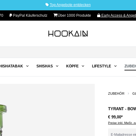
Top Angebote entdecken
70
PayPal Käuferschutz
Über 1000 Produkte
Early Access & Angeb
HISHATABAK
SHISHAS
KÖPFE
LIFESTYLE
ZUBE
ZUBEHÖR
G
TYRANT - BO
€ 99,00*
Preise inkl. MwSt. 