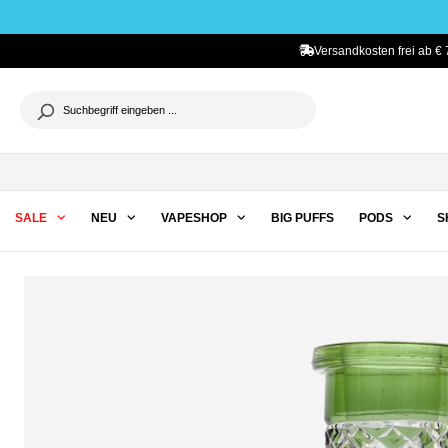
he springen
Zur Hauptnavigation springen
Versandkosten frei ab € 
SALE
NEU
VAPESHOP
BIG PUFFS
PODS
S