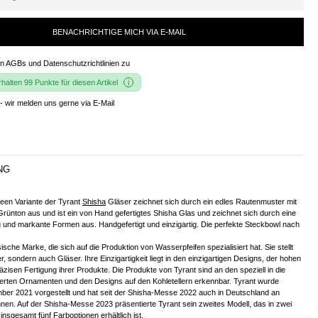
BENACHRICHTIGE MICH VIA E-MAIL
en
AGBs und Datenschutzrichtlinien
zu
alten 99 Punkte für diesen Artikel
- wir melden uns gerne via E-Mail
NG
en Variante der Tyrant
Shisha
Gläser zeichnet sich durch ein edles Rautenmuster mit
rünton aus und ist ein von Hand gefertigtes Shisha Glas und zeichnet sich durch eine
ng und markante Formen aus. Handgefertigt und einzigartig. Die perfekte Steckbowl nach
sische Marke, die sich auf die Produktion von Wasserpfeifen spezialisiert hat. Sie stellt
er, sondern auch Gläser. Ihre Einzigartigkeit liegt in den einzigartigen Designs, der hohen
äzisen Fertigung ihrer Produkte. Die Produkte von Tyrant sind an den speziell in die
ierten Ornamenten und den Designs auf den Kohletellern erkennbar. Tyrant wurde
ber 2021 vorgestellt und hat seit der Shisha-Messe 2022 auch in Deutschland an
en. Auf der Shisha-Messe 2023 präsentierte Tyrant sein zweites Modell, das in zwei
nsgesamt fünf Farboptionen erhältlich ist.