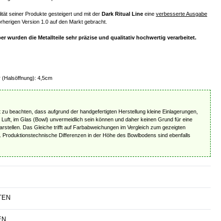
lität seiner Produkte gesteigert und mit der
Dark Ritual Line
eine
verbesserte Ausgabe
orherigen Version 1.0 auf den Markt gebracht.
er wurden die Metallteile sehr präzise und qualitativ hochwertig verarbeitet.
(Halsöffnung): 4,5cm
t zu beachten, dass aufgrund der handgefertigten Herstellung kleine Einlagerungen,
 Luft, im Glas (Bowl) unvermeidlich sein können und daher keinen Grund für eine
rstellen. Das Gleiche trifft auf Farbabweichungen im Vergleich zum gezeigten
u. Produktionstechnische Differenzen in der Höhe des Bowlbodens sind ebenfalls
TEN
EN