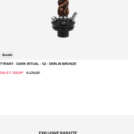
Bundle
TYRANT - DARK RITUAL - S2 - DERLIN BRONZE
T
DETAILS
SALE € 159,90*
€ 179,00*
S
Du
EXKLUSIVE RABATTE