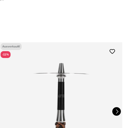
Ausverkauft!
-11%