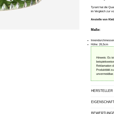
Tyrant hat die Qua
im Vergleich zur v
Anstelle von Kleb
Maße:
Innendurchmesser 
Höhe: 26,5cm
Hinweis: Es is
beispielsweise
Reklamation da
Produktbild z
unvermeidbar.
HERSTELLER
EIGENSCHAF
BEWERTUNG