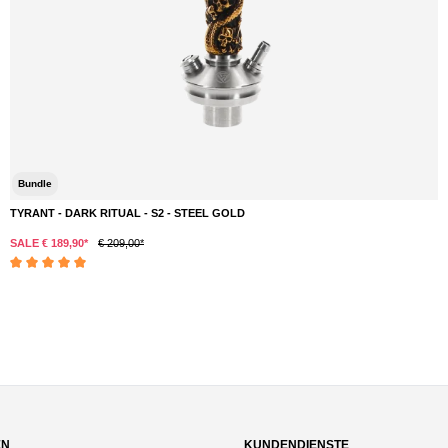
Bundle
TYRANT - DARK RITUAL - S2 - STEEL GOLD
SALE € 189,90*
€ 209,00*
Durchschnittliche Bewertung von 5 von 5 Sternen
EN
KUNDENDIENSTE