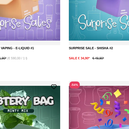
VAPING - E-LIQUID #1
SURPRISE SALE - SHISHA #2
1,90*
(€ 590,00 / 1 l)
SALE € 34,90*
€ 49,90*
DETAILS
-54%