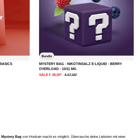
Bundle
BASICS
MYSTERY BAG - NIKOTINSALZ E-LIQUID - BERRY
OVERLOAD - 10/11 MG
SALE € 38,50*
€ 67,65*
DETAILS
ternen
e
Mystery Bag
von Hookain macht es möglich. Überrasche deine Liebsten mit einer