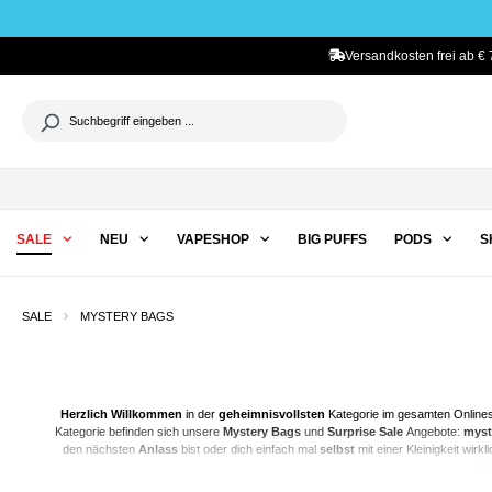
he springen
Zur Hauptnavigation springen
Versandkosten frei ab € 
SALE
NEU
VAPESHOP
BIG PUFFS
PODS
S
SALE
MYSTERY BAGS
Herzlich Willkommen
in der
geheimnisvollsten
Kategorie im gesamten Onlines
Kategorie befinden sich unsere
Mystery Bags
und
Surprise Sale
Angebote:
myst
den nächsten
Anlass
bist oder dich einfach mal
selbst
mit einer Kleinigkeit wirkl
sp