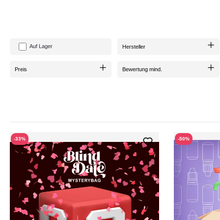
Unsere
Mystery Bags
sind nicht nur eine Box voller
geheimnisvoller Überrasc
einem
Bruchteil
des regulären Preises zu erwerben. Warum mehr bezahlen, wen
Auf Lager
Hersteller
Preis
Bewertung mind.
-33%
-50%