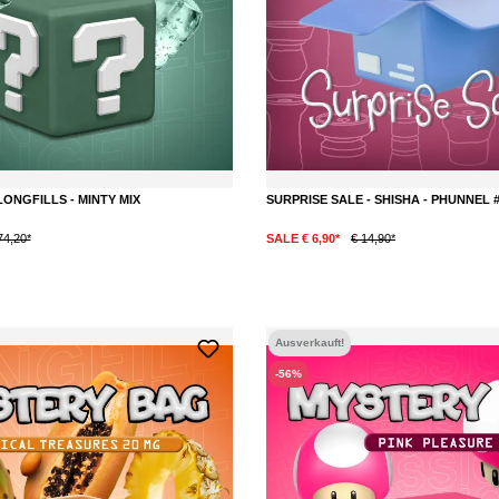
ONGFILLS - MINTY MIX
SURPRISE SALE - SHISHA - PHUNNEL 
74,20*
SALE € 6,90*
€ 14,90*
DETAILS
Ausverkauft!
-56%