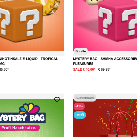
Bundle
NIKOTINSALZ E-LIQUID - TROPICAL
MYSTERY BAG - SHISHA ACCESSORIES
 MG
PLEASURES
45,80*
SALE € 40,00*
€ 89,95*
DETAILS
DETAILS
Ausverkauft!
-41%
Hot