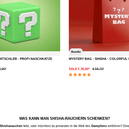
Bundle
HITSCHLER - PROFI NASCHKATZE
MYSTERY BAG - SHISHA - COLORFUL 
2,90*
SALE € 35,50*
€ 59,70*
DETAILS
DETAILS
Durchschnittliche Bewertung von 5 von 5 S
WAS KANN MAN SHISHA-RAUCHERN SCHENKEN?
Shisharauchen
liebt, oder möchtest du jemanden in die Welt des
Dampfens
einführen? Ein