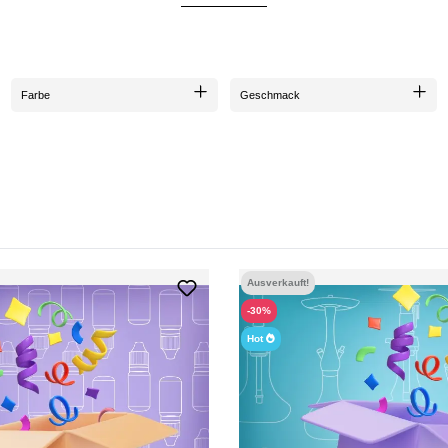
SPAREN MIT STIL
hungen
, sondern auch ein Garant für fantastische
Schnäppchen
. Mit Rabatten von
30-60%
n du das Gleiche für weniger bekommen und dich dabei noch
überraschen
kannst? Mach dic
heben.
Farbe
Geschmack
Ausverkauft!
-30%
Hot