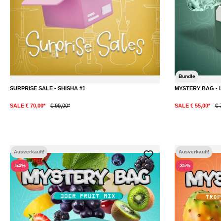
Bundle
SURPRISE SALE - SHISHA #1
MYSTERY BAG - L
SALE € 70,00*
€ 99,00*
SALE € 55,00*
€ 
Ausverkauft!
Ausverkauft!
-54%
-35%