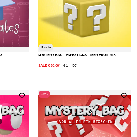
Bundle
#3
MYSTERY BAG - VAPESTICKS - 15ER FRUIT MIX
SALE € 80,00*
€ 144,50*
DETAILS
-52%