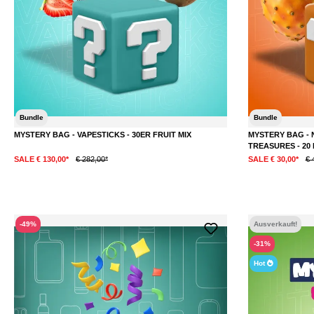
Bundle
Bundle
MYSTERY BAG - VAPESTICKS - 30ER FRUIT MIX
MYSTERY BAG - 
TREASURES - 20
SALE € 130,00*
€ 282,00*
SALE € 30,00*
€ 
DETAILS
-49%
Ausverkauft!
-31%
Hot