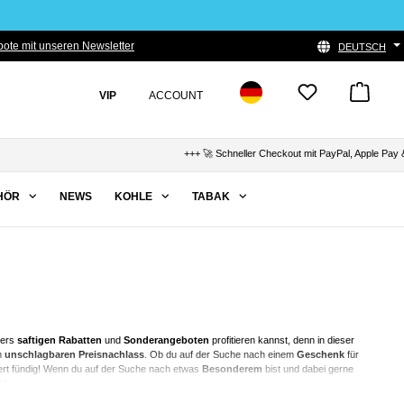
ote mit unseren Newsletter
DEUTSCH
VIP
ACCOUNT
+++ 🚀 Schneller Checkout mit PayPal, Apple Pay & Klarna
HÖR
NEWS
KOHLE
TABAK
ders
saftigen Rabatten
und
Sonderangeboten
profitieren kannst, denn in dieser
m
unschlagbaren Preisnachlass
. Ob du auf der Suche nach einem
Geschenk
für
ert fündig! Wenn du auf der Suche nach etwas
Besonderem
bist und dabei gerne
ch.