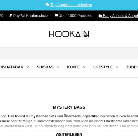
Top Angebote entdecken
70
PayPal Käuferschutz
Über 1000 Produkte
Early Access & Angeb
HISHATABAK
SHISHAS
KÖPFE
LIFESTYLE
ZUBE
MYSTERY BAGS
hop. Hier findest du
mysteriöse Sets
und
Überraschungsartikel
, bei denen du von beson
eriöse
oder
zufällige
Zusammenstellungen von Produkten mit einem
Oberthema
und eine
ich
überraschen
willst - in der
Mystery Bag Kategorie
wird jeder
Wundertüten-Fan
garanti
aren möchtest, dann sind unsere
geheimnisvollen Mystery Bags
genau das Richtige für di
WEITERLESEN