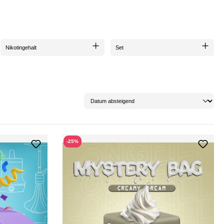
bieten wir dir die Möglichkeit,
hochwertiges
Shisha
-Zubehör
oder
E-Liquids
zu
h bereit, die
Deals
zu entdecken, die dein
Raucherlebnis
auf das
nächste Level
Nikotingehalt
Set
-25%