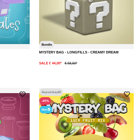
Bundle
MYSTERY BAG - LONGFILLS - CREAMY DREAM
SALE € 44,00*
€ 58,60*
Ausverkauft!
-45%
Hot