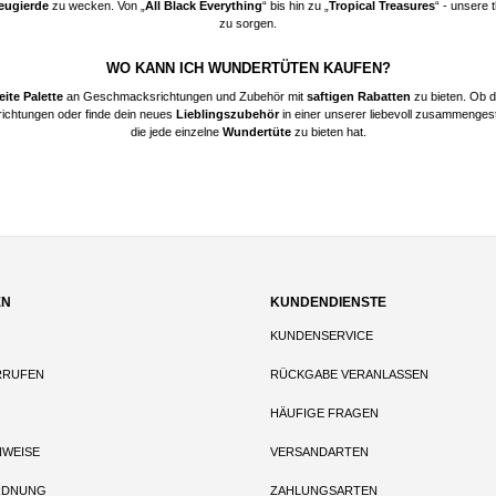
eugierde
zu wecken. Von „
All Black Everything
“ bis hin zu „
Tropical Treasures
“ - unsere 
zu sorgen.
WO KANN ICH WUNDERTÜTEN KAUFEN?
eite Palette
an Geschmacksrichtungen und Zubehör mit
saftigen Rabatten
zu bieten. Ob 
ichtungen oder finde dein neues
Lieblingszubehör
in einer unserer liebevoll zusammenges
die jede einzelne
Wundertüte
zu bieten hat.
EN
KUNDENDIENSTE
KUNDENSERVICE
RRUFEN
RÜCKGABE VERANLASSEN
HÄUFIGE FRAGEN
NWEISE
VERSANDARTEN
RDNUNG
ZAHLUNGSARTEN