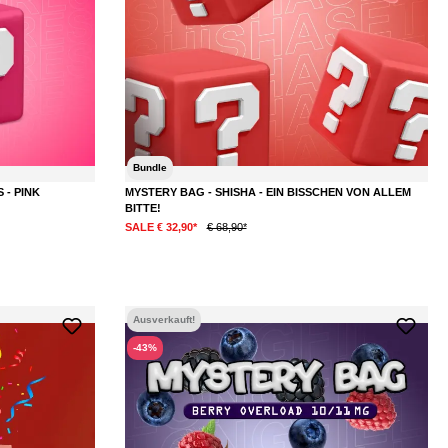
Bundle
 - PINK
MYSTERY BAG - SHISHA - EIN BISSCHEN VON ALLEM
BITTE!
SALE € 32,90*
€ 68,90*
Ausverkauft!
-43%