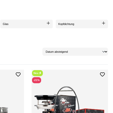
 anderes tut! Denn bei diesen Preisen heißt es:
Schnell sein lohnt sich
!
Glas
Kopfdichtung
Neu
-21%