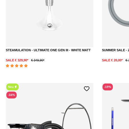
STEAMULATION - ULTIMATE ONE GEN III - WHITE MATT
SUMMER SALE - 
SALE € 329,90*
€ 349,90*
SALE € 20,00*
€ 
Durchschnittliche Bewertung von 5 von 5 Sternen
Neu
-19%
-34%