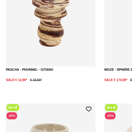
PASCHA - PHUNNEL - GITANO
MOZE - SPHERE 2
SALE € 12,90*
€ 19,90*
SALE € 174,90*
€
Neu
Neu
-20%
-20%