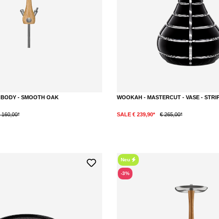
- BODY - SMOOTH OAK
WOOKAH - MASTERCUT - VASE - STR
 160,00*
SALE € 239,90*
€ 265,00*
Neu
-3%