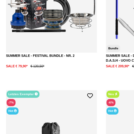
Bundle
SUMMER SALE - FESTIVAL BUNDLE - NR. 2
SUMMER SALE - D
D.A.S.H - UOVO 
SALE € 79,90*
€ 120,50*
SALE € 209,90*
€
Letztes Exemplar
Neu
-7%
-6%
Hot
Hot