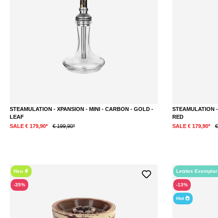
STEAMULATION - XPANSION - MINI - CARBON - GOLD -
STEAMULATION - 
LEAF
RED
SALE € 179,90*
€ 199,90*
SALE € 179,90*
€
Neu
Letztes Exempla
-35%
-13%
Hot