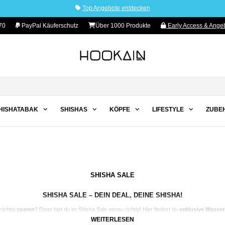
Top Angebote entdecken
70
PayPal Käuferschutz
Über 1000 Produkte
Early Access & Angeb
HISHATABAK
SHISHAS
KÖPFE
LIFESTYLE
ZUBE
SHISHA SALE
SHISHA SALE – DEIN DEAL, DEINE SHISHA!
richtig
sparen
? Dann bist du im Shisha Sale genau richtig! Hier findest du
exklusive Wasser
chwertige
Edelstahl-Shisha
oder praktisches
Zubehör
suchst – wir haben die besten
Deal
WEITERLESEN