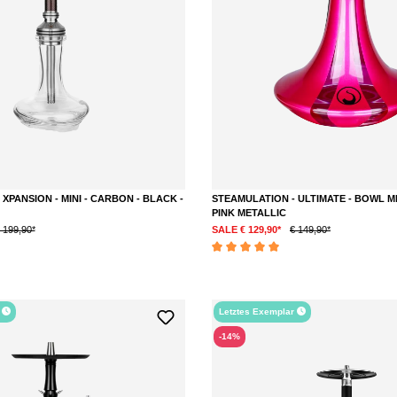
XPANSION - MINI - CARBON - BLACK -
STEAMULATION - ULTIMATE - BOWL MI
PINK METALLIC
 199,90*
SALE € 129,90*
€ 149,90*
Durchschnittliche Bewertung von 5 von 5 S
r
Letztes Exemplar
-14%