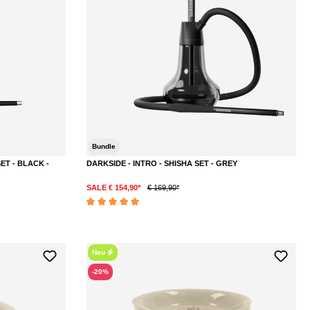
Bundle
ET - BLACK -
DARKSIDE - INTRO - SHISHA SET - GREY
SALE € 154,90*
€ 169,90*
Durchschnittliche Bewertung von 5 von 5 Sternen
Neu
-20%