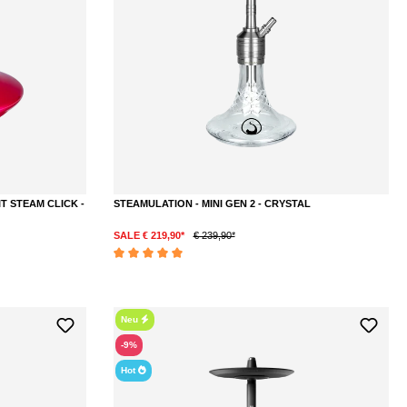
T STEAM CLICK -
STEAMULATION - MINI GEN 2 - CRYSTAL
SALE € 219,90*
€ 239,90*
ternen
Durchschnittliche Bewertung von 5 von 5 Sternen
Neu
-9%
Hot