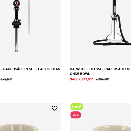
 - RAUCHSÄULEN SET - LACTIC TITAN
DARKSIDE - ULTIMA - RAUCHSÄULENS
OHNE BOWL
 199,90*
SALE € 249,90*
€ 289,90*
Neu
-20%