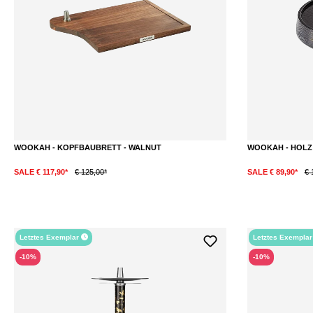
WOOKAH - KOPFBAUBRETT - WALNUT
WOOKAH - HOLZ
SALE € 117,90*
€ 125,00*
SALE € 89,90*
€ 
Letztes Exemplar
Letztes Exempla
-10%
-10%