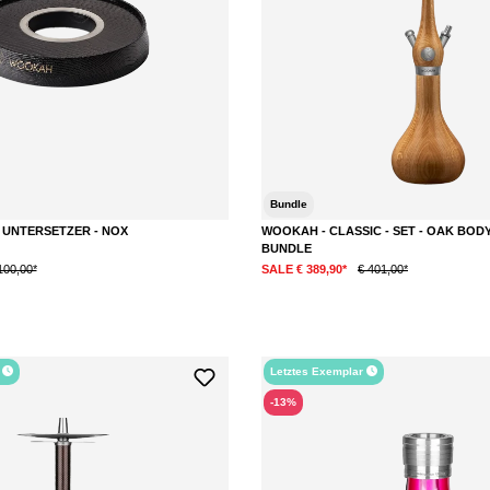
Bundle
 UNTERSETZER - NOX
WOOKAH - CLASSIC - SET - OAK BODY
BUNDLE
100,00*
SALE € 389,90*
€ 401,00*
r
Letztes Exemplar
-13%