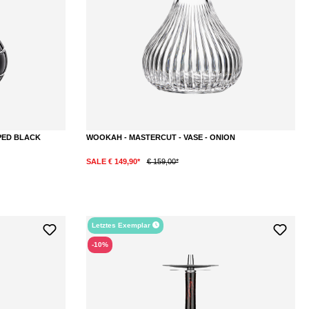
IPED BLACK
WOOKAH - MASTERCUT - VASE - ONION
SALE € 149,90*
€ 159,00*
Letztes Exemplar
-10%