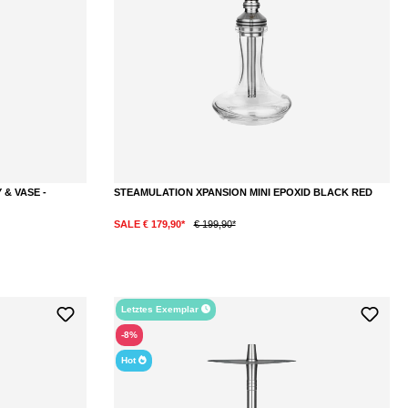
 & VASE -
STEAMULATION XPANSION MINI EPOXID BLACK RED
SALE € 179,90*
€ 199,90*
Letztes Exemplar
-8%
Hot