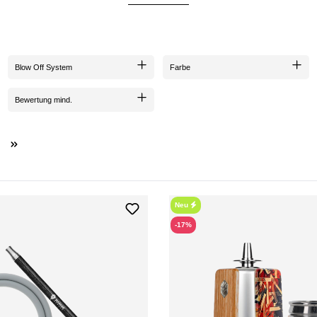
DIE KATEGORIE FÜR SPARFÜCHSE
zu sprengen. Jetzt zugreifen und deine
Lieblingsprodukte
im Sale sichern, bevor es jemand
Blow Off System
Farbe
Bewertung mind.
Neu
-17%