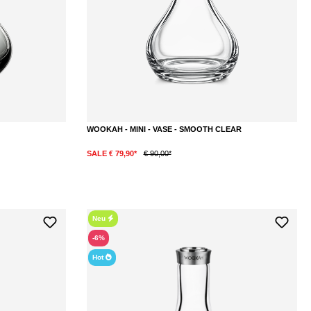
WOOKAH - MINI - VASE - SMOOTH CLEAR
SALE € 79,90*
€ 90,00*
Neu
-6%
Hot