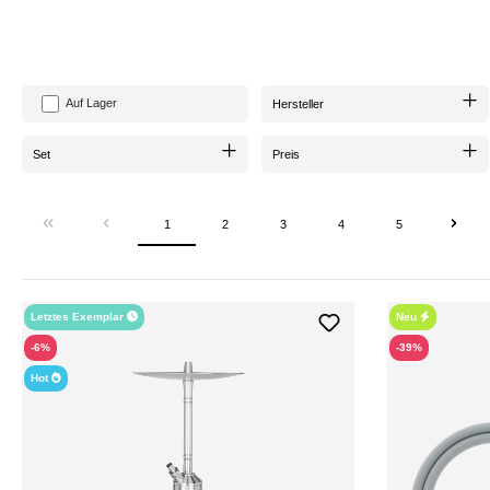
Mach dein nächstes Shisha-Erlebnis noch besser, ohne dein
Budget
Auf Lager
Hersteller
Set
Preis
1
2
3
4
5
Letztes Exemplar
Neu
-6%
-39%
Hot