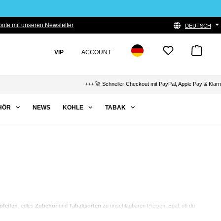
ote mit unseren Newsletter
DEUTSCH
VIP
ACCOUNT
+++ 🚀 Schneller Checkout mit PayPal, Apple Pay & Klarna ++
HÖR
NEWS
KOHLE
TABAK
pfeifen
, edles
Zubehör
und
Tabaksorten
zu unschlagbaren Preisen. Egal, ob du
s
für dich!