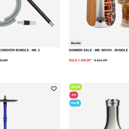
Bundle
ZUBEHÖR BUNDLE - NR. 2
SUMMER SALE - MR. WOOD - BUNDLE
32,80*
SALE € 259,90*
€ 314,70*
Neu
-8%
Hot