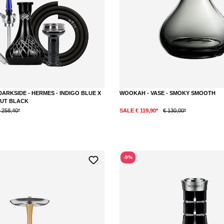
ARKSIDE - HERMES - INDIGO BLUE X
WOOKAH - VASE - SMOKY SMOOTH
CUT BLACK
 258,40*
SALE € 119,90*
€ 130,00*
-9%