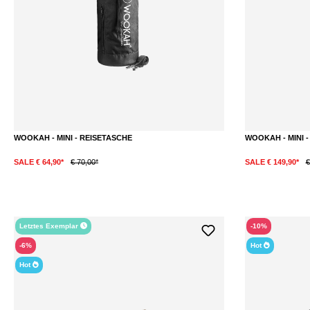
WOOKAH - MINI - REISETASCHE
WOOKAH - MINI 
SALE € 64,90*
€ 70,00*
SALE € 149,90*
€
Letztes Exemplar
-10%
-6%
Hot
Hot