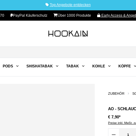
Top Angebote entdecken
 70
PayPal Käuferschutz
Über 1000 Produkte
Early Access & Angeb
PODS
SHISHATABAK
TABAK
KOHLE
KÖPFE
ZUBEHÖR
S
AO - SCHLAU
€ 7,90*
Preise inkl. MwSt. 