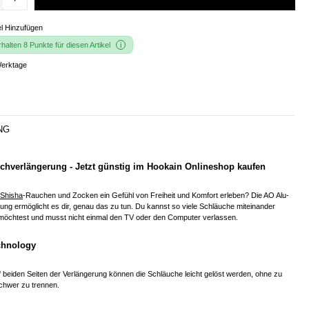
l Hinzufügen
alten 8 Punkte für diesen Artikel
Werktage
NG
chverlängerung - Jetzt günstig im Hookain Onlineshop kaufen
Shisha
-Rauchen und Zocken ein Gefühl von Freiheit und Komfort erleben? Die AO Alu-
ng ermöglicht es dir, genau das zu tun. Du kannst so viele Schläuche miteinander
 möchtest und musst nicht einmal den TV oder den Computer verlassen.
chnology
f beiden Seiten der Verlängerung können die Schläuche leicht gelöst werden, ohne zu
schwer zu trennen.