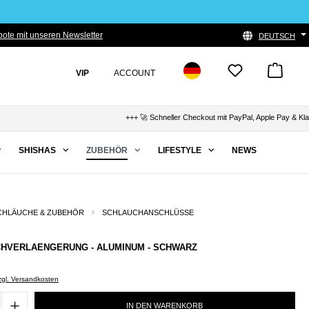
ote mit unseren Newsletter
DEUTSCH
VIP
ACCOUNT
+++ 🚀 Schneller Checkout mit PayPal, Apple Pay & Klarna +
SHISHAS
ZUBEHÖR
LIFESTYLE
NEWS
CHLÄUCHE & ZUBEHÖR
SCHLAUCHANSCHLÜSSE
CHVERLAENGERUNG - ALUMINUM - SCHWARZ
zzgl. Versandkosten
IN DEN WARENKORB