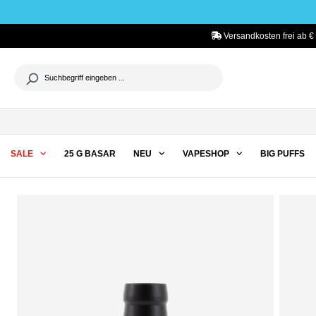
he springen
Zur Hauptnavigation springen
Versandkosten frei ab €
SALE
25 G BASAR
NEU
VAPESHOP
BIG PUFFS