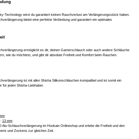
indung
cky-Technology wirst du garantiert keinen Rauchverlust am Verlängerungsstück haben.
hverlängerung bietet eine perfekte Verbindung und garantiert ein optimales
eit
chverlängerung ermöglicht es dir, deinen Gamerschlauch oder auch andere Schläuche
ern, wie du möchtest, und gibt dir absolute Freiheit und Komfort beim Rauchen.
hverlängerung ist mit allen Shisha Silikonschläuchen kompatibel und ist somit ein
ör für jeden Shisha-Liebhaber.
 mm
r:
13 mm
 AO Alu-Schlauchverlängerung im Hookain Onlineshop und erlebe die Freiheit und den
ens und Zockens zur gleichen Zeit.