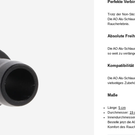
Perfekte Verb
Trotz der Non-Sti
Die AO Alu-Schlauc
Raucherlebnis.
Absolute Freih
Die AO Alu-Schlau
so weit zu verläng
Kompatibilität
Die AO Alu-Schlauc
vielseitiges Zubeh
Maße
Länge:
5 cm
Durchmesser:
19
Innendurchmesse
Bestelle jetzt die
Komfort des Rauch