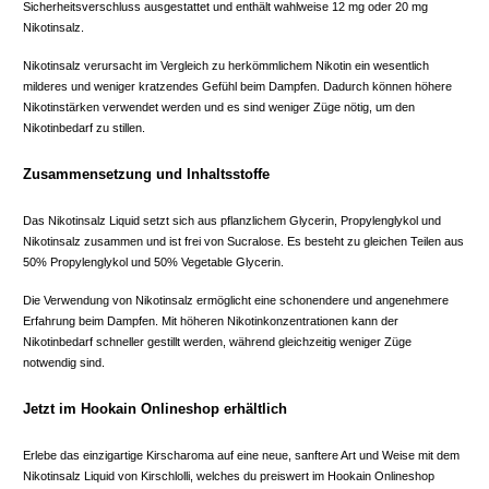
Sicherheitsverschluss ausgestattet und enthält wahlweise 12 mg oder 20 mg
Nikotinsalz.
Nikotinsalz verursacht im Vergleich zu herkömmlichem Nikotin ein wesentlich
milderes und weniger kratzendes Gefühl beim Dampfen. Dadurch können höhere
Nikotinstärken verwendet werden und es sind weniger Züge nötig, um den
Nikotinbedarf zu stillen.
Zusammensetzung und Inhaltsstoffe
Das Nikotinsalz Liquid setzt sich aus pflanzlichem Glycerin, Propylenglykol und
Nikotinsalz zusammen und ist frei von Sucralose. Es besteht zu gleichen Teilen aus
50% Propylenglykol und 50% Vegetable Glycerin.
Die Verwendung von Nikotinsalz ermöglicht eine schonendere und angenehmere
Erfahrung beim Dampfen. Mit höheren Nikotinkonzentrationen kann der
Nikotinbedarf schneller gestillt werden, während gleichzeitig weniger Züge
notwendig sind.
Jetzt im Hookain Onlineshop erhältlich
Erlebe das einzigartige Kirscharoma auf eine neue, sanftere Art und Weise mit dem
Nikotinsalz Liquid von Kirschlolli, welches du preiswert im Hookain Onlineshop