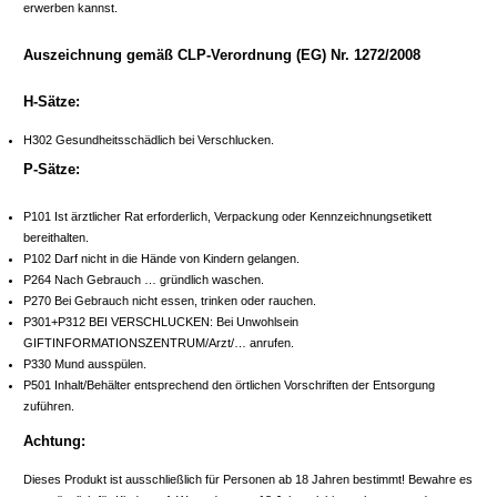
erwerben kannst.
Auszeichnung gemäß CLP-Verordnung (EG) Nr. 1272/2008
H-Sätze:
H302 Gesundheitsschädlich bei Verschlucken.
P-Sätze:
P101 Ist ärztlicher Rat erforderlich, Verpackung oder Kennzeichnungsetikett
bereithalten.
P102 Darf nicht in die Hände von Kindern gelangen.
P264 Nach Gebrauch … gründlich waschen.
P270 Bei Gebrauch nicht essen, trinken oder rauchen.
P301+P312 BEI VERSCHLUCKEN: Bei Unwohlsein
GIFTINFORMATIONSZENTRUM/Arzt/… anrufen.
P330 Mund ausspülen.
P501 Inhalt/Behälter entsprechend den örtlichen Vorschriften der Entsorgung
zuführen.
Achtung:
Dieses Produkt ist ausschließlich für Personen ab 18 Jahren bestimmt! Bewahre es