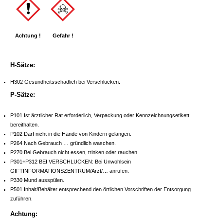
Achtung !
Gefahr !
H-Sätze:
H302 Gesundheitsschädlich bei Verschlucken.
P-Sätze:
P101 Ist ärztlicher Rat erforderlich, Verpackung oder Kennzeichnungsetikett
bereithalten.
P102 Darf nicht in die Hände von Kindern gelangen.
P264 Nach Gebrauch … gründlich waschen.
P270 Bei Gebrauch nicht essen, trinken oder rauchen.
P301+P312 BEI VERSCHLUCKEN: Bei Unwohlsein
GIFTINFORMATIONSZENTRUM/Arzt/… anrufen.
P330 Mund ausspülen.
P501 Inhalt/Behälter entsprechend den örtlichen Vorschriften der Entsorgung
zuführen.
Achtung: