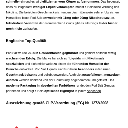
schneller
ein und es wird
effizienter vom Körper aufgenommen
. Das bedeutet,
dass du insgesamt
weniger Liquid verdampfen
musst für dieselbe Wirkung des
Nikotins. Die beliebten Geschmacksrichtungen des mittlerweile sehr erfolgreichen
Herstellers bietet Pod Salt
entweder mit 11mg oder 20mg Nikotinzusatz
an.
Nikotinfreie Varianten
der aromatischen Liquids gibt es allerdings
leider bisher
noch nicht
zu kaufen.
Englische Top-Qualität
Pod Salt wurde
2018 in Großbrittanien gegründet
und genießt seitdem
stetig
wachsenden Erfolg
. Die Marke hat sich
auf Liquids mit Nikotinsalz
spezialisiert
und sich mittlerweile zu einem der
führenden Hersteller der
Branche
entwickelt. Pod Salt Liquids sind
für ihren besonders intensiven
Geschmack bekannt
und beliebt geworden. Auch die
ausgefallenen, neuartigen
Aromen
werden dankend von der Community angenommen und gefeiert. Das
moderne Packaging in abgehellten Farbtönen
rundet den Pod Salt Genuss
perfekt ab und sorgt für ein
optisches Highlight
in jedem
Vapeshop
.
Auszeichnung gemäß CLP-Verordnung (EG) Nr. 1272/2008