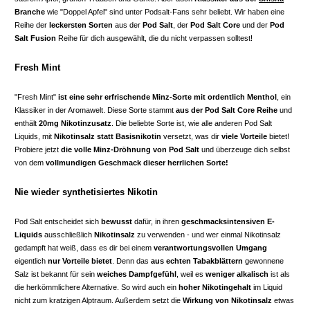
Branche
wie "Doppel Apfel" sind unter Podsalt-Fans sehr beliebt. Wir haben eine
Reihe der
leckersten Sorten
aus der
Pod Salt
, der
Pod Salt Core
und der
Pod
Salt Fusion
Reihe für dich ausgewählt, die du nicht verpassen solltest!
Fresh Mint
"Fresh Mint"
ist eine sehr erfrischende Minz-Sorte mit ordentlich Menthol
, ein
Klassiker in der Aromawelt. Diese Sorte stammt
aus der Pod Salt Core Reihe
und
enthält
20mg Nikotinzusatz
. Die beliebte Sorte ist, wie alle anderen Pod Salt
Liquids, mit
Nikotinsalz statt Basisnikotin
versetzt, was dir
viele Vorteile
bietet!
Probiere jetzt
die volle Minz-Dröhnung von Pod Salt
und überzeuge dich selbst
von dem
vollmundigen Geschmack dieser herrlichen Sorte!
Nie wieder synthetisiertes Nikotin
Pod Salt entscheidet sich
bewusst
dafür, in ihren
geschmacksintensiven E-
Liquids
ausschließlich
Nikotinsalz
zu verwenden - und wer einmal Nikotinsalz
gedampft hat weiß, dass es dir bei einem
verantwortungsvollen Umgang
eigentlich
nur Vorteile bietet
. Denn das
aus echten Tabakblättern
gewonnene
Salz ist bekannt für sein
weiches Dampfgefühl
, weil es
weniger alkalisch
ist als
die herkömmlichere Alternative. So wird auch ein
hoher Nikotingehalt
im Liquid
nicht zum kratzigen Alptraum. Außerdem setzt die
Wirkung von Nikotinsalz
etwas