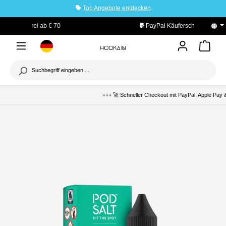
Top Angebote entdecken
tinhalt springen
PayPal Käuferschutz
+++ 🚀 Schneller Checkout mit PayPal, Apple Pay &