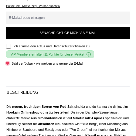
Preise inkl. MwSt. zzgl. Versandkosten
BENACHRICHTIGE MICH VIA E-MAIL
Ich stimme den
AGBs und Datenschutzrichtlinien
zu
VIP Members erhalten 11 Punkte für diesen Artikel
Bald verfügbar - wir melden uns gerne via E-Mail
BESCHREIBUNG
Die
neuen, fruchtigen Sorten von Pod Salt
sind da und du kannst sie dir jetzt im
Hookain Onlineshop günstig bestellen!
Die in der Dampfer-Szene längst
etablierte Marke
aus Großbritannien
ist auf
Nikotinsalz-Liquids
spezialisiert und
überzeugt seither mit
absoluten Neuhheiten
wie "Blue Berg", einer Mischung aus
Himbeere, Blaubeere und Eukalyptus oder "Pro Green", ein erfrischender Mix aus
saurem Apfel, grünen Trauben und Gurke. Aber auch
Klassiker aus der
Shisha
-