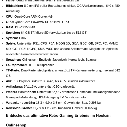
Farbe:
Grau/Transparentes Weiß/Transparentes Lila
Bildschirm:
8,9 cm IPS voller Betrachtungswinkel, OCA Volllaminierung, 640 x 480
Auflösung
CPU:
Quad-Core ARM Cortex-A9
GPU:
Quad-Core PowerVR SGX544MP GPU
RAM:
DDR3 256 MB
Speicher:
64 GB TF/Micro-SD (erweiterbar bis zu 512 GB)
System:
Linux
Spiele:
Unterstützt PS1, CPS, FBA, NEOGEO, GBA, GBC, GB, SFC, FC, MAME,
MD, GG, PCE, NGPC, SMS, WSC und andere Spielformate. Möglichkeit, Spiele in
relevanten Formaten herunterzuladen
Sprachen:
Chinesisch, Englisch, Japanisch, Koreanisch, Spanisch
Lautsprecher:
Hi-Fi-Lautsprecher
TF-Karte:
Dual-Kartensteckplätze, unterstützt TF-Kartenerweiterung, maximal 512
GB
Akku:
Li-Polymer-Akku 2100 mAh, bis zu 5 Stunden Akkulaufzeit
Aufladung:
5 V/1,5 A, unterstützt C2C-Ladegerät
Weitere Funktionen:
Unterstützt 2,4 G drahtloses Gamepad und kabelgebundene
Gamepad-Verbindung, HDMI-Ausgang TV, Vibrationsmotor
Verpackungsgröße:
15,3 x 9,9 x 3,5 cm, Gewicht der Box: 0,293 kg
Konsolen-Größe:
11,7 x 8,1 x 2 cm, Konsolen-Gewicht: 0,165 kg
Entdecke das ultimative Retro-Gaming-Erlebnis im Hookain
Onlineshop