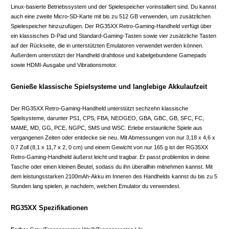
Linux-basierte Betriebssystem und der Spielespeicher vorinstalliert sind. Du kannst
auch eine zweite Micro-SD-Karte mit bis zu 512 GB verwenden, um zusätzlichen
Spielespeicher hinzuzufügen. Der RG35XX Retro-Gaming-Handheld verfügt über
ein klassisches D-Pad und Standard-Gaming-Tasten sowie vier zusätzliche Tasten
auf der Rückseite, die in unterstützten Emulatoren verwendet werden können.
Außerdem unterstützt der Handheld drahtlose und kabelgebundene Gamepads
sowie HDMI-Ausgabe und Vibrationsmotor.
Genieße klassische Spielsysteme und langlebige Akkulaufzeit
Der RG35XX Retro-Gaming-Handheld unterstützt sechzehn klassische
Spielsysteme, darunter PS1, CPS, FBA, NEOGEO, GBA, GBC, GB, SFC, FC,
MAME, MD, GG, PCE, NGPC, SMS und WSC. Erlebe erstaunliche Spiele aus
vergangenen Zeiten oder entdecke sie neu. Mit Abmessungen von nur 3,18 x 4,6 x
0,7 Zoll (8,1 x 11,7 x 2, 0 cm) und einem Gewicht von nur 165 g ist der RG35XX
Retro-Gaming-Handheld äußerst leicht und tragbar. Er passt problemlos in deine
Tasche oder einen kleinen Beutel, sodass du ihn überallhin mitnehmen kannst. Mit
dem leistungsstarken 2100mAh-Akku im Inneren des Handhelds kannst du bis zu 5
Stunden lang spielen, je nachdem, welchen Emulator du verwendest.
RG35XX Spezifikationen