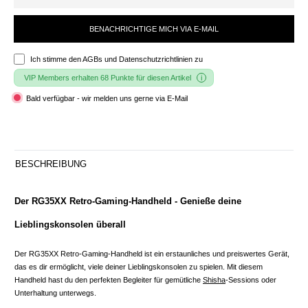
BENACHRICHTIGE MICH VIA E-MAIL
Ich stimme den
AGBs und Datenschutzrichtlinien
zu
VIP Members erhalten 68 Punkte für diesen Artikel
Bald verfügbar - wir melden uns gerne via E-Mail
BESCHREIBUNG
Der RG35XX Retro-Gaming-Handheld - Genieße deine
Lieblingskonsolen überall
Der RG35XX Retro-Gaming-Handheld ist ein erstaunliches und preiswertes Gerät,
das es dir ermöglicht, viele deiner Lieblingskonsolen zu spielen. Mit diesem
Handheld hast du den perfekten Begleiter für gemütliche
Shisha
-Sessions oder
Unterhaltung unterwegs.