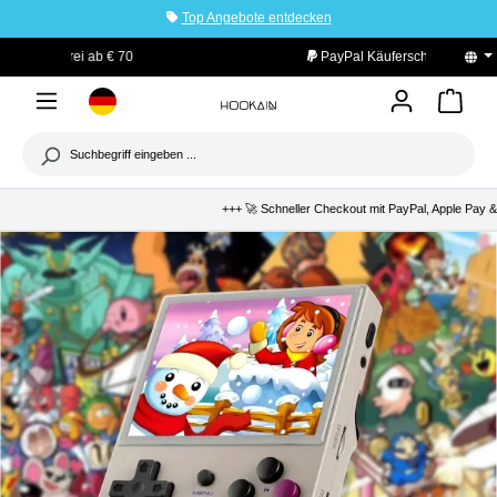
Top Angebote entdecken
tinhalt springen
PayPal Käuferschutz
+++ 🚀 Schneller Checkout mit PayPal, Apple Pay & K