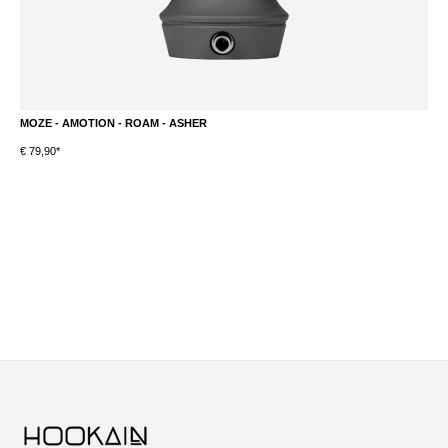
MOZE - AMOTION - ROAM - ASHER
M
€ 79,90*
€ 