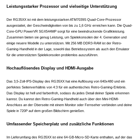
Leistungsstarker Prozessor und vielseitige Unterstützung
Der RG35XX ist mit dem leistungsstarken ATM7039S Quad-Core-Prozessor
ausgestattet, der Geschwindigkeiten von bis zu 1,6 GHz erreichen kann. Die Quad-
Core-GPU PowerVR SGX544MP sorgt für eine beeindruckende Grafikleistung.
Zusammen bieten sie genug Leistung, um Spielekonsolen der 4. Generation und
einige neuere Modelle zu unterstützen. Mit 256 MB DDR3-RAM ist der Retro-
Gaming-Handheld in der Lage, sowohl das Betriebssystem als auch den Emulator
für die unterstützten Spielekonsolen problemlos auszuführen.
Hochauflösendes Display und HDMI-Ausgabe
Das 3,5-Zoll-IPS-Display des RG35XX hat eine Auflösung von 640x480 und ein
perfektes Seitenverhältnis von 4:3 für ein authentisches Retro-Gaming-Erlebnis.
Das Display ist hell und farbenfroh, sodass du jedes Detail deiner Spiele erkennen
kannst. Du kannst den Retro-Gaming-Handheld auch über den Mini-HDMI-
Anschluss an der Oberseite mit einem Monitor oder Fernseher verbinden und deine
Spiele in 720P auf dem großen Bildschirm genießen.
Umfassender Speicherplatz und zusätzliche Funktionen
Im Lieferumfang des RG35XX ist eine 64-GB-Micro-SD-Karte enthalten, auf der das