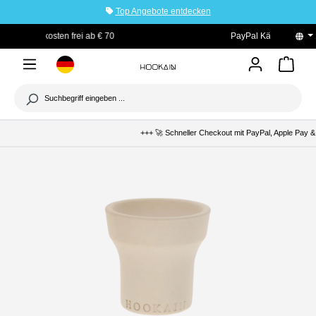
Top Angebote entdecken
tinhalt springen
PayPal Käuferschutz
+++ 🚀 Schneller Checkout mit PayPal, Apple Pay & 