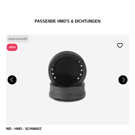
Durchschnittliche Bewertung von 5 von 5 Sternen
Du
PASSENDE HMD'S & DICHTUNGEN
Ausverkauft!
-40%
WD - HMD - SCHWARZ
M