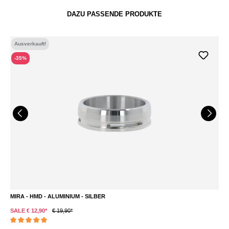
DAZU PASSENDE PRODUKTE
Ausverkauft!
-35%
MIRA - HMD - ALUMINIUM - SILBER
K
€ 
SALE € 12,90*
€ 19,90*