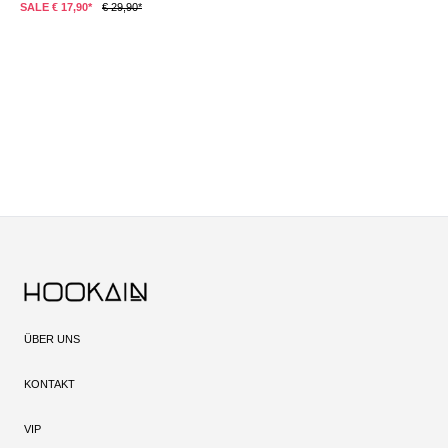
SALE € 17,90*
€ 29,90*
S
ÜBER UNS
KONTAKT
VIP