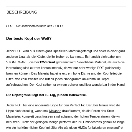
BESCHREIBUNG
POT - Die Mehrlochvariante des POPO
Der beste Kopf der Welt?
Jeder POT wird aus einem ganz speziellen Material gefertigt und spielt in einer ganz
anderen Liga, als die Köpfe, die ihr bisher so kanntet… Es handelt sich dabei um
STONE WARE, die bei
1250 Grad
gebrannt wird! Sowohl das Material, als auch die
Herstellung sind extrem kosten intensiv, da wir nur sehr wenige POT gleichzeitig
brennen können. Das Material hat eine extrem hohe Dichte und der Kopf leitet die
Hitze, wie kein zweiter und hilft dir jedes Nanogramm an Aroma im Depot
aufzubrauchen. Der Kopf selber ist extrem schwer und liegt wunderbar in der Hand.
Die Depotgröße liegt bei 10-13g, je nach Bausweise.
Jeder POT hat eine angeraute Lippe für den Perfect Fit. Darüber hinaus wird die
Lippe nicht dreckig, wenn mal
Molasse
drauf kommt, da die Poren des Stein-
Materiales komplett geschlossen sind aufgrund der hohen Temperaturen, die wir
benutzen. Trotz der geringen Menge performt der POT mindestens genau so lange
wie ein herkömmlicher Kopf mit 20g. Alle gängigen HMDs funktionieren einwandfrei