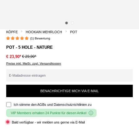
KÖPFE
HOOKAIN MEHRLOCH
POT
(1) Bewertung
Durchschnittliche Bewertung von 5 von 5 Sternen
POT - 5 HOLE - NATURE
€ 29,90*
€ 23,90*
Preise inkl. MwSt. zzgl. Versandkosten
BENACHRICHTIGE MICH VIA E-MAIL
Ich stimme den
AGBs und Datenschutzrichtlinien
zu
VIP Members erhalten 24 Punkte für diesen Artikel
Bald verfügbar - wir melden uns gerne via E-Mail