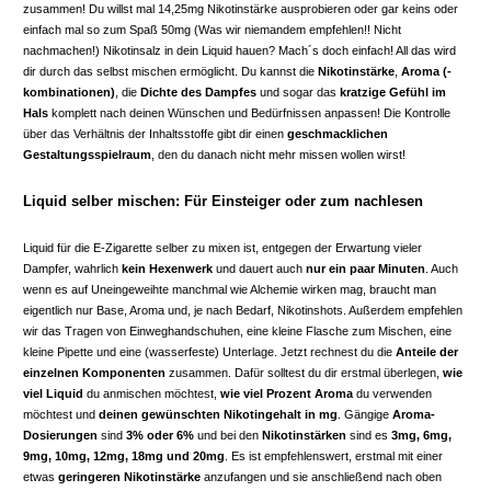
zusammen! Du willst mal 14,25mg Nikotinstärke ausprobieren oder gar keins oder
einfach mal so zum Spaß 50mg (Was wir niemandem empfehlen!! Nicht
nachmachen!) Nikotinsalz in dein Liquid hauen? Mach´s doch einfach! All das wird
dir durch das selbst mischen ermöglicht. Du kannst die
Nikotinstärke
,
Aroma (-
kombinationen)
, die
Dichte des Dampfes
und sogar das
kratzige Gefühl im
Hals
komplett nach deinen Wünschen und Bedürfnissen anpassen! Die Kontrolle
über das Verhältnis der Inhaltsstoffe gibt dir einen
geschmacklichen
Gestaltungsspielraum
, den du danach nicht mehr missen wollen wirst!
Liquid selber mischen: Für Einsteiger oder zum nachlesen
Liquid für die E-Zigarette selber zu mixen ist, entgegen der Erwartung vieler
Dampfer, wahrlich
kein Hexenwerk
und dauert auch
nur ein paar Minuten
. Auch
wenn es auf Uneingeweihte manchmal wie Alchemie wirken mag, braucht man
eigentlich nur Base, Aroma und, je nach Bedarf, Nikotinshots. Außerdem empfehlen
wir das Tragen von Einweghandschuhen, eine kleine Flasche zum Mischen, eine
kleine Pipette und eine (wasserfeste) Unterlage. Jetzt rechnest du die
Anteile der
einzelnen Komponenten
zusammen. Dafür solltest du dir erstmal überlegen,
wie
viel Liquid
du anmischen möchtest,
wie viel Prozent Aroma
du verwenden
möchtest und
deinen gewünschten Nikotingehalt in mg
. Gängige
Aroma-
Dosierungen
sind
3% oder 6%
und bei den
Nikotinstärken
sind es
3mg, 6mg,
9mg, 10mg, 12mg, 18mg und 20mg
. Es ist empfehlenswert, erstmal mit einer
etwas
geringeren Nikotinstärke
anzufangen und sie anschließend nach oben