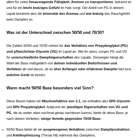
allem für seine
herausragende Fähigkeit, Aromen zu transportieren
, bekannt ist
und für ein
leicht kratziges Gefühl
im Hals sorgt. Der Anteil von PG in deinem
Liquid bestimmt also die
Intensität des Aromas
und
wie kratzig
das Rauchgefühl
beim Dampfen ist.
Was ist der Unterschied zwischen 50/50 und 70/30?
Die Zahlen 50/50 und 70/30 stehen für
das Verhältnis von Propylenglykol (PG)
und pflanzlichem Glycerin (VG)
im Liquid an. Wie ihr wisst, sorgen PG und VG
für
unterschiedliche Dampfeigenschaften
des Liquids. Deswegen hängt die
Wahl der Base maßgeblich von
deinen individuellen Bedürfnissen und
Vorlieben
ab und davon, ob du
eher Anfänger oder erfahrener Dampfer
bist bzw.
welches Gerät
du besitzt.
Wann macht 50/50 Base besonders viel Sinn?
Diese Basen haben ein
Mischverhältnis von 1:1
, sie enthalten also
50% Glycerin
und
50% Propylenglykol
. Aufgrund der
jeweiligen Eigenschaften von VG und
PG
, die du weiter oben nochmal genau nachlesen kannst, bietet dir diese Base, je
nach deinen Vorlieben,
einige Vorteile gegenüber 70/30 Base
:
50/50 Base bietet dir ein
ausgewogenes Verhältnis
zwischen
Dampfproduktion
und
Kehlkopfreizung
(Throat Hit) während des Dampfens.