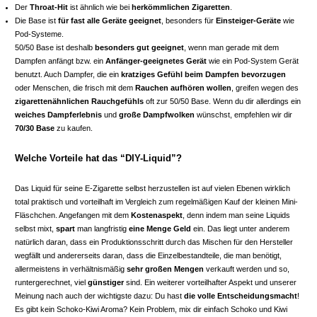
Der
Throat-Hit
ist ähnlich wie bei
herkömmlichen Zigaretten
.
Die Base ist
für fast alle Geräte geeignet
, besonders für
Einsteiger-Geräte
wie
Pod-Systeme.
50/50 Base ist deshalb
besonders gut geeignet
, wenn man gerade mit dem
Dampfen anfängt bzw. ein
Anfänger-geeignetes Gerät
wie ein Pod-System Gerät
benutzt. Auch Dampfer, die ein
kratziges Gefühl beim Dampfen bevorzugen
oder Menschen, die frisch mit dem
Rauchen aufhören wollen
, greifen wegen des
zigarettenähnlichen Rauchgefühls
oft zur 50/50 Base. Wenn du dir allerdings ein
weiches Dampferlebnis
und
große Dampfwolken
wünschst, empfehlen wir dir
70/30 Base
zu kaufen.
Welche Vorteile hat das “DIY-Liquid”?
Das Liquid für seine E-Zigarette selbst herzustellen ist auf vielen Ebenen wirklich
total praktisch und vorteilhaft im Vergleich zum regelmäßigen Kauf der kleinen Mini-
Fläschchen. Angefangen mit dem
Kostenaspekt
, denn indem man seine Liquids
selbst mixt,
spart
man langfristig
eine Menge Geld
ein. Das liegt unter anderem
natürlich daran, dass ein Produktionsschritt durch das Mischen für den Hersteller
wegfällt und andererseits daran, dass die Einzelbestandteile, die man benötigt,
allermeistens in verhältnismäßig
sehr großen Mengen
verkauft werden und so,
runtergerechnet, viel
günstiger
sind. Ein weiterer vorteilhafter Aspekt und unserer
Meinung nach auch der wichtigste dazu: Du hast
die volle Entscheidungsmacht
!
Es gibt kein Schoko-Kiwi Aroma? Kein Problem, mix dir einfach Schoko und Kiwi