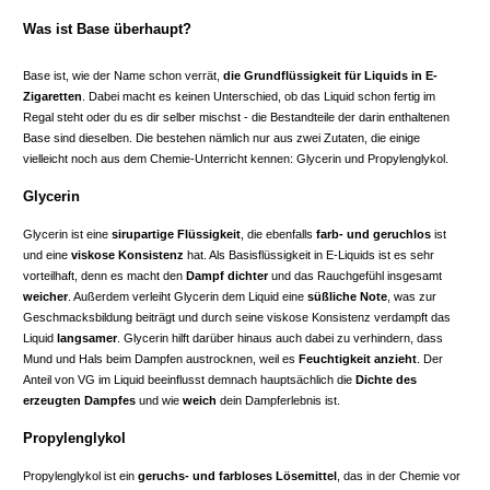
Was ist Base überhaupt?
Base ist, wie der Name schon verrät,
die Grundflüssigkeit für Liquids in E-
Zigaretten
. Dabei macht es keinen Unterschied, ob das Liquid schon fertig im
Regal steht oder du es dir selber mischst - die Bestandteile der darin enthaltenen
Base sind dieselben. Die bestehen nämlich nur aus zwei Zutaten, die einige
vielleicht noch aus dem Chemie-Unterricht kennen: Glycerin und Propylenglykol.
Glycerin
Glycerin ist eine
sirupartige Flüssigkeit
, die ebenfalls
farb- und geruchlos
ist
und eine
viskose Konsistenz
hat. Als Basisflüssigkeit in E-Liquids ist es sehr
vorteilhaft, denn es macht den
Dampf dichter
und das Rauchgefühl insgesamt
weicher
. Außerdem verleiht Glycerin dem Liquid eine
süßliche Note
, was zur
Geschmacksbildung beiträgt und durch seine viskose Konsistenz verdampft das
Liquid
langsamer
. Glycerin hilft darüber hinaus auch dabei zu verhindern, dass
Mund und Hals beim Dampfen austrocknen, weil es
Feuchtigkeit anzieht
. Der
Anteil von VG im Liquid beeinflusst demnach hauptsächlich die
Dichte des
erzeugten Dampfes
und wie
weich
dein Dampferlebnis ist.
Propylenglykol
Propylenglykol ist ein
geruchs- und farbloses Lösemittel
, das in der Chemie vor