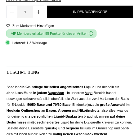
IN DEN WARENKORB
Zum Merkzettel Hinzufügen
VIP Members erhalten 55 Punkte für diesen Artikel
Lieferzeit 1-3 Werktage
BESCHREIBUNG
Base ist
die Grundlage für selbst angemischtes Liquid
und deshalb ein
absolutes Muss in jedem
Vapeshop
. In unserem
Vape
-Bereich hast du
deswegen selbstverständlich ebenfalls die Wahl aus den zwei Varianten der Basis
für E-Liquids,
50/50 Base und 70/30 Base
. Entdecke jetzt die
große Auswahl im
Hookain Onlineshop
an
Basen
,
Aromen
und
Nikotinshots
, also alles, was du
für deinen
ganz persönlichen Liquid-Baukasten
brauchst, um ein
auf deine
Bedürfnisse maßgeschneidertes
Liquid für deine E-Zigarette kreieren zu können.
Bestelle deine Essentials
günstig und bequem
bei uns im Onlineshop und begib
dich mit ihnen auf die Reise zu
völlig neuen Geschmackswelten
!