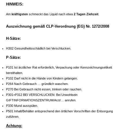
HINWEIS:
Am
kräftigsten
schmeckt das Liquid nach etwa
2 Tagen Ziehzeit
.
Auszeichnung gemäß CLP-Verordnung (EG) Nr. 1272/2008
H-Sätze:
H302 Gesundheitsschädlich bei Verschlucken.
P-Sätze:
P101 Ist ärztlicher Rat erforderlich, Verpackung oder Kennzeichnungsetikett
bereithalten.
P102 Darf nicht in die Hände von Kindern gelangen.
P264 Nach Gebrauch … gründlich waschen.
P270 Bei Gebrauch nicht essen, trinken oder rauchen.
P301+P312 BEI VERSCHLUCKEN: Bei Unwohlsein
GIFTINFORMATIONSZENTRUM/Arzt/… anrufen.
P330 Mund ausspülen.
P501 Inhalt/Behälter entsprechend den örtlichen Vorschriften der Entsorgung
zuführen.
Achtung: