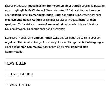
Dieses Produkt ist
ausschließlich für Personen ab 18 Jahren
bestimmt! Bewahre
es
unzugänglich für Kinder
auf. Wenn du
unter 18 Jahre
alt bist,
schwanger
oder
stillend
, unter
Herzerkrankungen
,
Bluthochdruck
,
Diabetes
leidest oder
Medikamente gegen Asthma
einnimmst, ist dieses Produkt
nicht für dich
geeignet
. Es handelt sich um ein
Genussmittel
und wurde nicht als Mittel zur
Raucherentwöhnung geprüft oder dafür entwickelt.
Da dieses Produkt eine
Lithium-Ionen-Zelle
enthält, darfst du es nicht über den
regulären Hausmüll
entsorgen! Bitte sorge für eine
fachgerechte Entsorgung
in
einer
geeigneten Sammelbox
oder bringe es zu einer
kommunalen
Sammelstelle
.
HERSTELLER
EIGENSCHAFTEN
BEWERTUNGEN