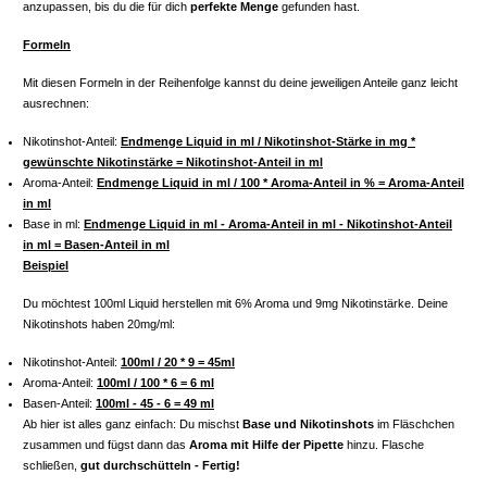
anzupassen, bis du die für dich
perfekte Menge
gefunden hast.
Formeln
Mit diesen Formeln in der Reihenfolge kannst du deine jeweiligen Anteile ganz leicht
ausrechnen:
Nikotinshot-Anteil:
Endmenge Liquid in ml / Nikotinshot-Stärke in mg *
gewünschte Nikotinstärke = Nikotinshot-Anteil in ml
Aroma-Anteil:
Endmenge Liquid in ml / 100 * Aroma-Anteil in % = Aroma-Anteil
in ml
Base in ml:
Endmenge Liquid in ml - Aroma-Anteil in ml - Nikotinshot-Anteil
in ml = Basen-Anteil in ml
Beispiel
Du möchtest 100ml Liquid herstellen mit 6% Aroma und 9mg Nikotinstärke. Deine
Nikotinshots haben 20mg/ml:
Nikotinshot-Anteil:
100ml / 20 * 9 = 45ml
Aroma-Anteil:
100ml / 100 * 6 = 6 ml
Basen-Anteil:
100ml - 45 - 6 = 49 ml
Ab hier ist alles ganz einfach: Du mischst
Base und Nikotinshots
im Fläschchen
zusammen und fügst dann das
Aroma mit Hilfe der Pipette
hinzu. Flasche
schließen,
gut durchschütteln - Fertig!