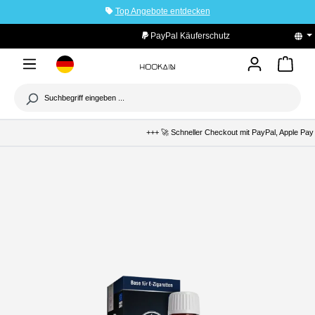
Top Angebote entdecken
tinhalt springen
PayPal Käuferschutz
+++ 🚀 Schneller Checkout mit PayPal, Apple Pay &