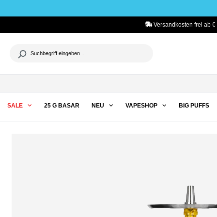
he springen
Zur Hauptnavigation springen
Versandkosten frei ab €
SALE
25 G BASAR
NEU
VAPESHOP
BIG PUFFS