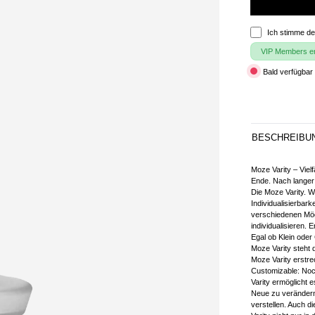
Ich stimme d
VIP Members erh
Bald verfügbar 
BESCHREIBU
Moze Varity – Vielf
Ende. Nach langer 
Die Moze Varity. 
Individualisierbar
verschiedenen Mög
individualisieren.
Egal ob Klein oder
Moze Varity steht d
Moze Varity erstre
Customizable: Noch
Varity ermöglicht 
Neue zu verändern.
verstellen. Auch d