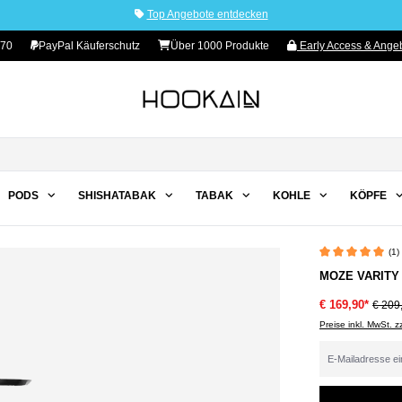
Top Angebote entdecken
 70
PayPal Käuferschutz
Über 1000 Produkte
Early Access & Angeb
PODS
SHISHATABAK
TABAK
KOHLE
KÖPFE
(1)
Durchschnittliche 
MOZE VARITY
€ 169,90*
€ 209
Preise inkl. MwSt. 