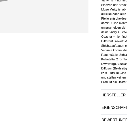
Varity nicht nur i
Sleeves der Breeze
Moze Varity ist a
du leise oder lau
Pfeife entscheides
damit Du ihn nicht 
unterscheiden sic
deine Varity zu e
Coaster – hier fin
Different Blowoff-
Shisha aufbauen mu
Variante kommt die
Rauchsäule, Schla
Kohleteller 2 für 
(Zweiteilig) Ausbl
Diffusor (Beidseit
(z.B. Luft) im Gla
und stellen keine
Produkt ein Unikat 
HERSTELLER
EIGENSCHAF
BEWERTUNG