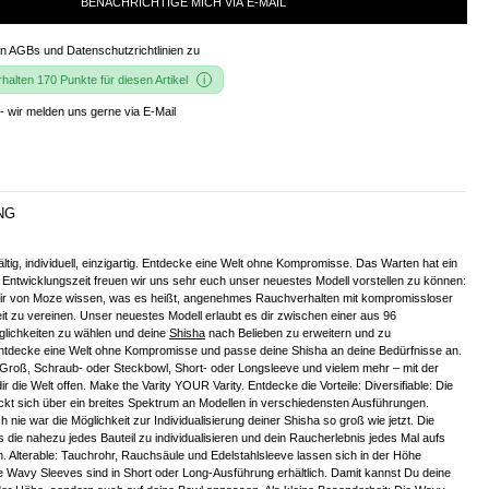
BENACHRICHTIGE MICH VIA E-MAIL
en
AGBs und Datenschutzrichtlinien
zu
alten 170 Punkte für diesen Artikel
- wir melden uns gerne via E-Mail
NG
ältig, individuell, einzigartig. Entdecke eine Welt ohne Kompromisse. Das Warten hat ein
Entwicklungszeit freuen wir uns sehr euch unser neuestes Modell vorstellen zu können:
Wir von Moze wissen, was es heißt, angenehmes Rauchverhalten mit kompromissloser
keit zu vereinen. Unser neuestes Modell erlaubt es dir zwischen einer aus 96
lichkeiten zu wählen und deine
Shisha
nach Belieben zu erweitern und zu
 Entdecke eine Welt ohne Kompromisse und passe deine Shisha an deine Bedürfnisse an.
 Groß, Schraub- oder Steckbowl, Short- oder Longsleeve und vielem mehr – mit der
ir die Welt offen. Make the Varity YOUR Varity. Entdecke die Vorteile: Diversifiable: Die
ckt sich über ein breites Spektrum an Modellen in verschiedensten Ausführungen.
 nie war die Möglichkeit zur Individualisierung deiner Shisha so groß wie jetzt. Die
es die nahezu jedes Bauteil zu individualisieren und dein Raucherlebnis jedes Mal aufs
 Alterable: Tauchrohr, Rauchsäule und Edelstahlsleeve lassen sich in der Höhe
ie Wavy Sleeves sind in Short oder Long-Ausführung erhältlich. Damit kannst Du deine