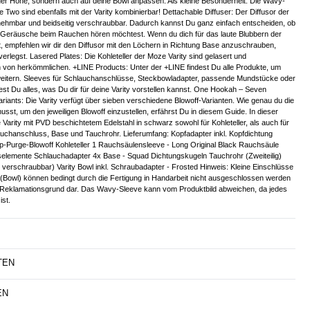
n der Höhe, sondern auch auf deine Bowl anpassen. Als kleine Besonderheit: Die Wavy-
 Two sind ebenfalls mit der Varity kombinierbar! Dettachable Diffuser: Der Diffusor der
bnehmbar und beidseitig verschraubbar. Dadurch kannst Du ganz einfach entscheiden, ob
te Geräusche beim Rauchen hören möchtest. Wenn du dich für das laute Blubbern der
t, empfehlen wir dir den Diffusor mit den Löchern in Richtung Base anzuschrauben,
verlegst. Lasered Plates: Die Kohleteller der Moze Varity sind gelasert und
h von herkömmlichen. +LINE Products: Unter der +LINE findest Du alle Produkte, um
rweitern. Sleeves für Schlauchanschlüsse, Steckbowladapter, passende Mundstücke oder
dest Du alles, was Du dir für deine Varity vorstellen kannst. One Hookah – Seven
Variants: Die Varity verfügt über sieben verschiedene Blowoff-Varianten. Wie genau du die
sst, um den jeweiligen Blowoff einzustellen, erfährst Du in diesem Guide. In dieser
 Varity mit PVD beschichtetem Edelstahl in schwarz sowohl für Kohleteller, als auch für
uchanschluss, Base und Tauchrohr. Lieferumfang: Kopfadapter inkl. Kopfdichtung
Top-Purge-Blowoff Kohleteller 1 Rauchsäulensleeve - Long Original Black Rauchsäule
aselemente Schlauchadapter 4x Base - Squad Dichtungskugeln Tauchrohr (Zweiteilig)
ig verschraubbar) Varity Bowl inkl. Schraubadapter - Frosted Hinweis: Kleine Einschlüsse
s (Bowl) können bedingt durch die Fertigung in Handarbeit nicht ausgeschlossen werden
n Reklamationsgrund dar. Das Wavy-Sleeve kann vom Produktbild abweichen, da jedes
ist.
TEN
EN