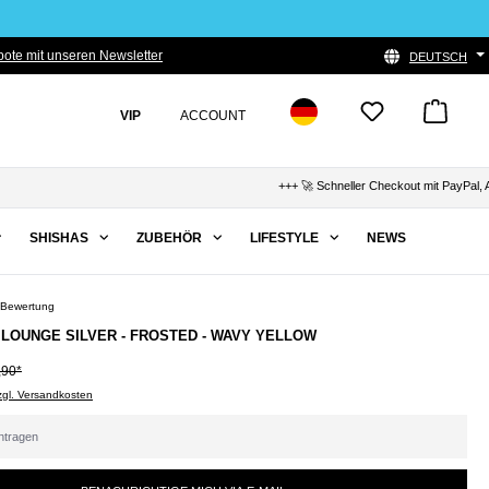
ote mit unseren Newsletter
DEUTSCH
VIP
ACCOUNT
+++ 🚀 Schneller Checkout mit PayPal, Apple P
SHISHAS
ZUBEHÖR
LIFESTYLE
NEWS
 Bewertung
Bewertung von 5 von 5 Sternen
 LOUNGE SILVER - FROSTED - WAVY YELLOW
,90*
zzgl. Versandkosten