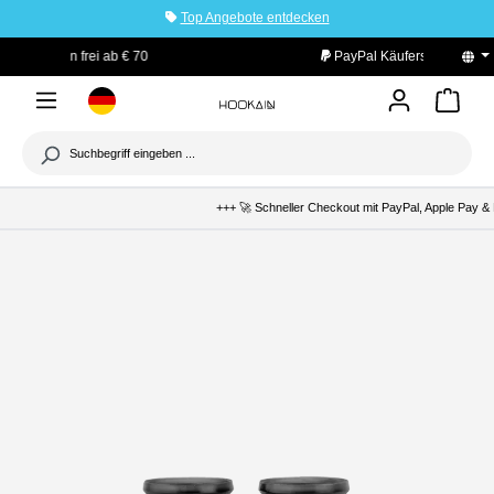
Top Angebote entdecken
tinhalt springen
PayPal Käuferschutz
+++ 🚀 Schneller Checkout mit PayPal, Apple Pay & 