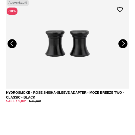
Ausverkauft!
-10%
HYDROSMOKE - ROSE SHISHA-SLEEVE ADAPTER - MOZE BREEZE TWO -
M
CLASSIC - BLACK
€
SALE € 9,00*
€ 10,00*