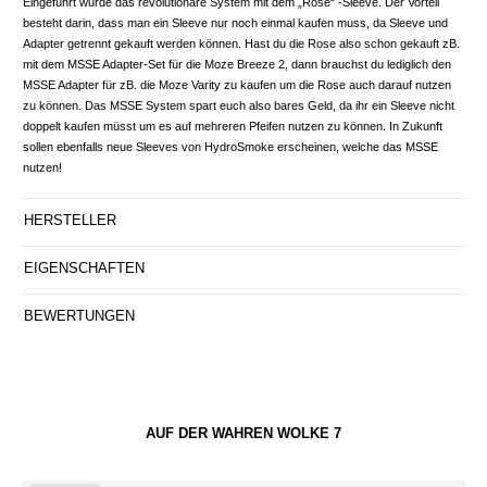
Eingeführt wurde das revolutionäre System mit dem „Rose“ -Sleeve. Der Vorteil
besteht darin, dass man ein Sleeve nur noch einmal kaufen muss, da Sleeve und
Adapter getrennt gekauft werden können. Hast du die Rose also schon gekauft zB.
mit dem MSSE Adapter-Set für die Moze Breeze 2, dann brauchst du lediglich den
MSSE Adapter für zB. die Moze Varity zu kaufen um die Rose auch darauf nutzen
zu können. Das MSSE System spart euch also bares Geld, da ihr ein Sleeve nicht
doppelt kaufen müsst um es auf mehreren Pfeifen nutzen zu können. In Zukunft
sollen ebenfalls neue Sleeves von HydroSmoke erscheinen, welche das MSSE
nutzen!
HERSTELLER
EIGENSCHAFTEN
BEWERTUNGEN
AUF DER WAHREN WOLKE 7