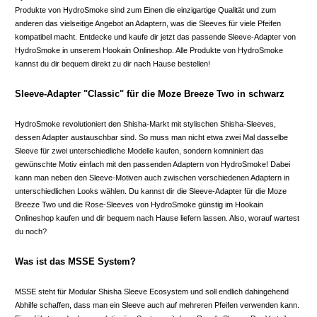
Produkte von HydroSmoke sind zum Einen die einzigartige Qualität und zum
anderen das vielseitige Angebot an Adaptern, was die Sleeves für viele Pfeifen
kompatibel macht. Entdecke und kaufe dir jetzt das passende Sleeve-Adapter von
HydroSmoke in unserem Hookain Onlineshop. Alle Produkte von HydroSmoke
kannst du dir bequem direkt zu dir nach Hause bestellen!
Sleeve-Adapter "Classic" für die Moze Breeze Two in schwarz
HydroSmoke revolutioniert den Shisha-Markt mit stylischen Shisha-Sleeves,
dessen Adapter austauschbar sind. So muss man nicht etwa zwei Mal dasselbe
Sleeve für zwei unterschiedliche Modelle kaufen, sondern komniniert das
gewünschte Motiv einfach mit den passenden Adaptern von HydroSmoke! Dabei
kann man neben den Sleeve-Motiven auch zwischen verschiedenen Adaptern in
unterschiedlichen Looks wählen. Du kannst dir die Sleeve-Adapter für die Moze
Breeze Two und die Rose-Sleeves von HydroSmoke günstig im Hookain
Onlineshop kaufen und dir bequem nach Hause liefern lassen. Also, worauf wartest
du noch?
Was ist das MSSE System?
MSSE steht für Modular Shisha Sleeve Ecosystem und soll endlich dahingehend
Abhilfe schaffen, dass man ein Sleeve auch auf mehreren Pfeifen verwenden kann.