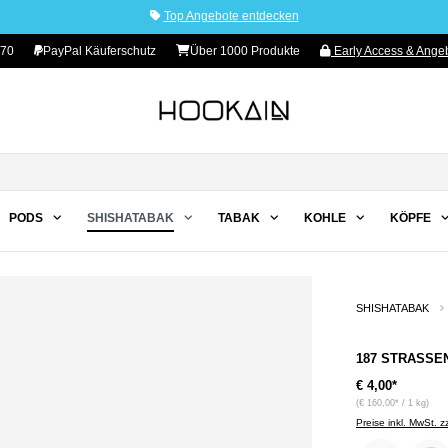
Top Angebote entdecken
 70
PayPal Käuferschutz
Über 1000 Produkte
Early Access & Angeb
PODS
SHISHATABAK
TABAK
KOHLE
KÖPFE
SHISHATABAK
187 STRASSEN
€ 4,00*
(€ 160,00* / 1 kg)
Preise inkl. MwSt. 