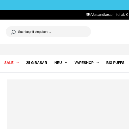
he springen
Zur Hauptnavigation springen
Versandkosten frei ab €
SALE
25 G BASAR
NEU
VAPESHOP
BIG PUFFS