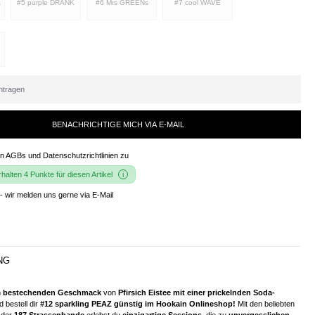
A
#5 purple DRANK
#6 Mrs GREENs
#7 cool WAVE
BENACHRICHTIGE MICH VIA E-MAIL
en
AGBs und Datenschutzrichtlinien
zu
alten 4 Punkte für diesen Artikel
- wir melden uns gerne via E-Mail
NG
m
bestechenden Geschmack
von
Pfirsich Eistee mit einer prickelnden Soda-
 bestell dir
#12 sparkling PEAZ günstig im Hookain Onlineshop!
Mit den beliebten
 der
187 Strassenbande
erlebst du
einzigartige Sessions
, die zu
unvergesslichen