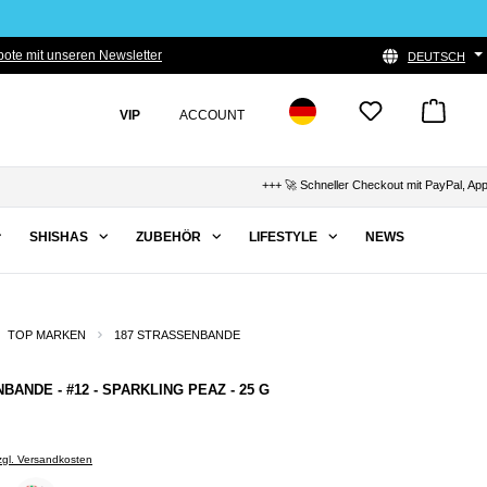
ote mit unseren Newsletter
DEUTSCH
VIP
ACCOUNT
+++ 🚀 Schneller Checkout mit PayPal, Apple Pay
SHISHAS
ZUBEHÖR
LIFESTYLE
NEWS
TOP MARKEN
187 STRASSENBANDE
BANDE - #12 - SPARKLING PEAZ - 25 G
zzgl. Versandkosten