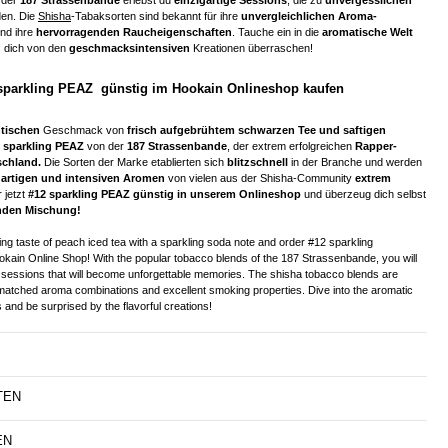
den. Die
Shisha
-Tabaksorten sind bekannt für ihre
unvergleichlichen Aroma-
nd ihre
hervorragenden Raucheigenschaften
. Tauche ein in die
aromatische Welt
 dich von den
geschmacksintensiven
Kreationen überraschen!
 sparkling PEAZ günstig im Hookain Onlineshop kaufen
ntischen
Geschmack von
frisch aufgebrühtem schwarzen Tee und saftigen
 sparkling PEAZ
von der
187 Strassenbande
, der extrem erfolgreichen
Rapper-
schland.
Die Sorten der Marke etablierten sich
blitzschnell
in der Branche und werden
gartigen und intensiven Aromen
von vielen aus der Shisha-Community
extrem
r jetzt
#12 sparkling PEAZ günstig in unserem Onlineshop
und überzeug dich selbst
enden Mischung!
cing taste of peach iced tea with a sparkling soda note and order #12 sparkling
ain Online Shop! With the popular tobacco blends of the 187 Strassenbande, you will
sessions that will become unforgettable memories. The shisha tobacco blends are
matched aroma combinations and excellent smoking properties. Dive into the aromatic
 and be surprised by the flavorful creations!
TEN
EN