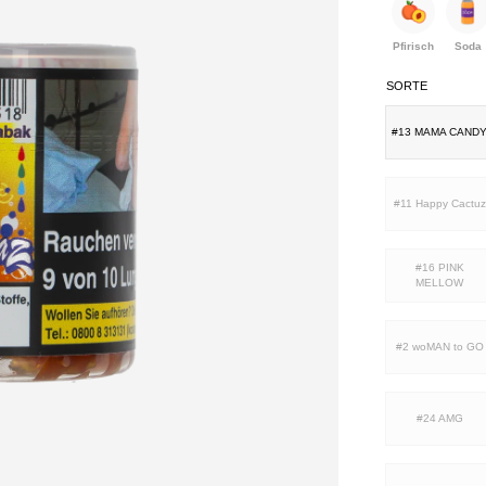
Pfirisch
Soda
SORTE
#13 MAMA CAND
#11 Happy Cactuz
#16 PINK
MELLOW
#2 woMAN to GO
#24 AMG