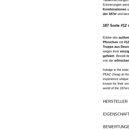
Erinnerungen wer
Kombinationen
u
der 187er
und lass
187 Sorte #12
Erlebe den
authe
Pfirsichen
mit
#12
Truppe aus Deut
wegen ihrer
einzi
gefeiert
. Bestell di
von der
erfrisch
Indulge in the enti
PEAZ cheap at Hook
experience unique 
known for their un
world of the 187ers
HERSTELLER
EIGENSCHAF
BEWERTUNG