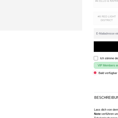
#4 ELLO & RAFF
#8 RED LIGHT
DISTRICT
Ich stimme d
VIP Members erh
Bald verfügbar 
BESCHREIBU
Lass dich von de
Note
verführen und
Tabakmischungen