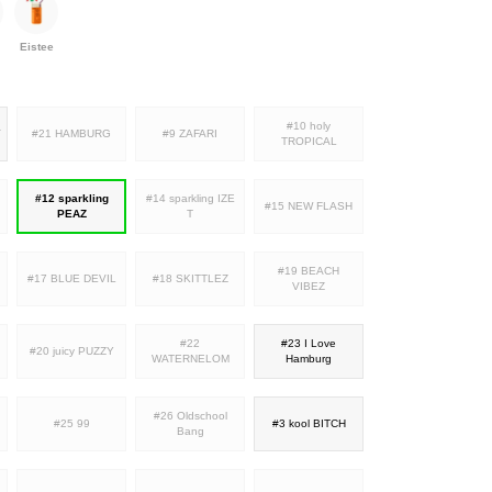
Eistee
#10 holy
Y
#21 HAMBURG
#9 ZAFARI
TROPICAL
#12 sparkling
#14 sparkling IZE
#15 NEW FLASH
PEAZ
T
#19 BEACH
#17 BLUE DEVIL
#18 SKITTLEZ
VIBEZ
#22
#23 I Love
#20 juicy PUZZY
WATERNELOM
Hamburg
#26 Oldschool
#25 99
#3 kool BITCH
Bang