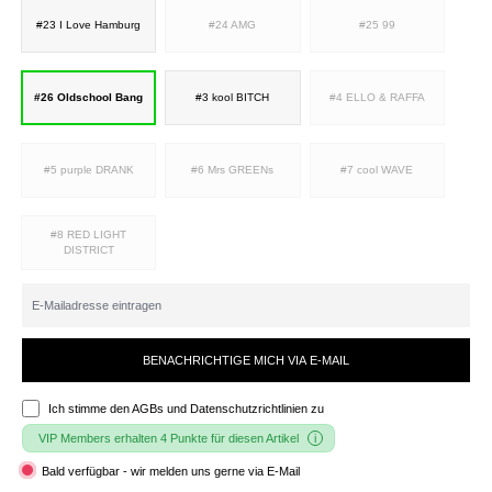
#23 I Love Hamburg
#24 AMG
#25 99
#26 Oldschool Bang
#3 kool BITCH
#4 ELLO & RAFFA
#5 purple DRANK
#6 Mrs GREENs
#7 cool WAVE
#8 RED LIGHT
DISTRICT
BENACHRICHTIGE MICH VIA E-MAIL
Ich stimme den
AGBs und Datenschutzrichtlinien
zu
VIP Members erhalten 4 Punkte für diesen Artikel
Bald verfügbar - wir melden uns gerne via E-Mail