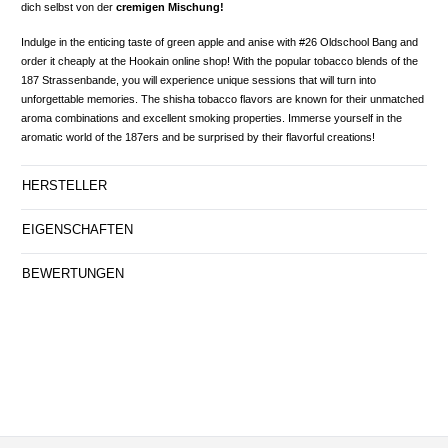
dich selbst von der
cremigen Mischung!
Indulge in the enticing taste of green apple and anise with #26 Oldschool Bang and
order it cheaply at the Hookain online shop! With the popular tobacco blends of the
187 Strassenbande, you will experience unique sessions that will turn into
unforgettable memories. The shisha tobacco flavors are known for their unmatched
aroma combinations and excellent smoking properties. Immerse yourself in the
aromatic world of the 187ers and be surprised by their flavorful creations!
HERSTELLER
EIGENSCHAFTEN
BEWERTUNGEN