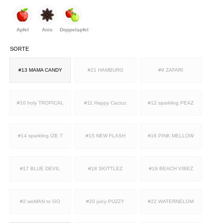
Apfel
Anis
Doppelapfel
SORTE
#13 MAMA CANDY
#21 HAMBURG
#9 ZAFARI
#10 holy TROPICAL
#11 Happy Cactuz
#12 sparkling PEAZ
#14 sparkling IZE T
#15 NEW FLASH
#16 PINK MELLOW
#17 BLUE DEVIL
#18 SKITTLEZ
#19 BEACH VIBEZ
#2 woMAN to GO
#20 juicy PUZZY
#22 WATERNELOM