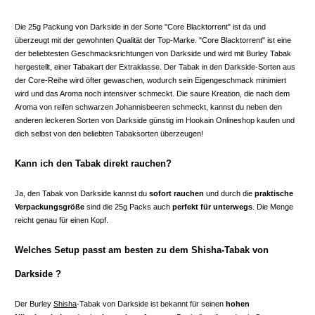
Die 25g Packung von Darkside in der Sorte "Core Blacktorrent" ist da und
überzeugt mit der gewohnten Qualität der Top-Marke. "Core Blacktorrent" ist eine
der beliebtesten Geschmacksrichtungen von Darkside und wird mit Burley Tabak
hergestellt, einer Tabakart der Extraklasse. Der Tabak in den Darkside-Sorten aus
der Core-Reihe wird öfter gewaschen, wodurch sein Eigengeschmack minimiert
wird und das Aroma noch intensiver schmeckt. Die saure Kreation, die nach dem
Aroma von reifen schwarzen Johannisbeeren schmeckt, kannst du neben den
anderen leckeren Sorten von Darkside günstig im Hookain Onlineshop kaufen und
dich selbst von den beliebten Tabaksorten überzeugen!
Kann ich den Tabak direkt rauchen?
Ja, den Tabak von Darkside kannst du
sofort rauchen
und durch die
praktische
Verpackungsgröße
sind die 25g Packs auch
perfekt für unterwegs
. Die Menge
reicht genau für einen Kopf.
Welches Setup passt am besten zu dem Shisha-Tabak von
Darkside ?
Der Burley
Shisha
-Tabak von Darkside ist bekannt für seinen
hohen