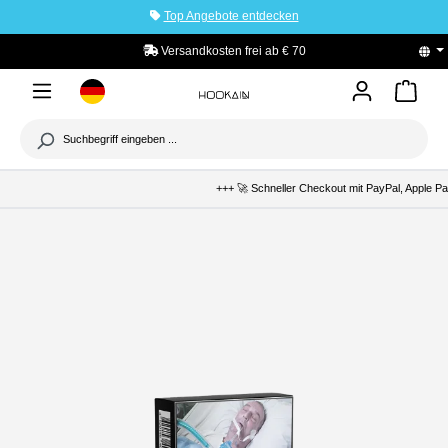
Top Angebote entdecken
tinhalt springen
b € 70
PayPal Käuferschutz
+++ 🚀 Schneller Checkout mit PayPal, Apple Pay 