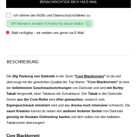
BENACHRICHTIGE MICH VIA E-MAIL
Ich stimme den
AGBs und Datenschutzrichtlinien
zu
VIP Members erhalten 5 Punkte für diesen Artikel
Bald verfügbar - wir melden uns gerne via E-Mail
BESCHREIBUNG
Die
25g Packung von Darkside
in der Sorte
"
Core Blacktorrent
"
ist da und
überzeugt mit der gewohnten Qualität der Top-Marke.
"Core Blacktorrent"
ist eine
der
beliebtesten Geschmacksrichtungen
von Darkside und wird
mit Burley
Tabak
hergestellt, einer Tabakart der Extraklasse. Der
Tabak
in den Darkside-
Sorten
aus der Core-Reihe
wird
öfter gewaschen
, wodurch sein
Eigengeschmack minimiert
wird und das
Aroma noch intensiver
schmeckt. Die
saure Kreation
kannst du neben den
anderen leckeren Sorten
von Darkside
günstig im Hookain Onlineshop kaufen
und dich selbst von den beliebten
Tabaksorten überzeugen!
Core Blacktorrent