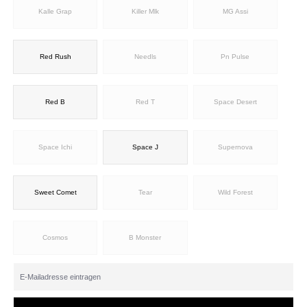
Kalle Grap
Killer Mlk
MG Assi
Red Rush
Needls
Pn Pulse
Red B
Red T
Space Desert
Space Ichi
Space J
Supernova
Sweet Comet
Tear
Wild Forest
Cosmos
B Monster