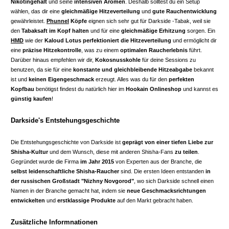
Nikotingehalt
und seine
intensiven Aromen
. Deshalb solltest du ein Setup
wählen, das dir eine
gleichmäßige Hitzeverteilung
und
gute Rauchentwicklung
gewährleistet.
Phunnel
Köpfe
eignen sich sehr gut für Darkside -Tabak, weil sie
den
Tabaksaft im Kopf halten
und für eine
gleichmäßige Erhitzung
sorgen. Ein
HMD
wie der
Kaloud
Lotus
perfektioniert die Hitzeverteilung
und ermöglicht dir
eine
präzise Hitzekontrolle
, was zu einem
optimalen Raucherlebnis
führt.
Darüber hinaus empfehlen wir dir,
Kokosnusskohle
für deine Sessions zu
benutzen, da sie für eine
konstante und gleichbleibende Hitzeabgabe
bekannt
ist und
keinen Eigengeschmack
erzeugt. Alles was du für den
perfekten
Kopfbau
benötigst findest du natürlich hier im
Hookain Onlineshop
und kannst es
günstig kaufen
!
Darkside's Entstehungsgeschichte
Die Entstehungsgeschichte von Darkside ist
geprägt von einer tiefen Liebe zur
Shisha-Kultur
und dem Wunsch, diese mit anderen Shisha-Fans
zu teilen
.
Gegründet wurde die Firma
im Jahr 2015
von Experten aus der Branche, die
selbst leidenschaftliche Shisha-Raucher
sind. Die ersten Ideen entstanden
in
der russischen Großstadt "Nizhny Novgorod"
, wo sich Darkside schnell einen
Namen in der Branche gemacht hat, indem sie
neue Geschmacksrichtungen
entwickelten
und
erstklassige Produkte
auf den Markt gebracht haben.
Zusätzliche Informnationen