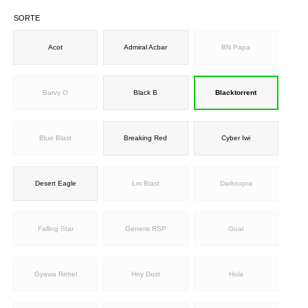
SORTE
Acot
Admiral Acbar
BN Papa
Barvy O
Black B
Blacktorrent
Blue Blast
Breaking Red
Cyber Iwi
Desert Eagle
Lm Blast
Darksupra
Falling Star
Generis RSP
Goal
Gyawa Rebel
Hny Dust
Hola