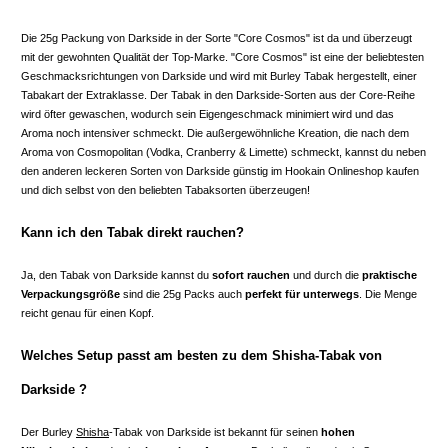
Die 25g Packung von Darkside in der Sorte "Core Cosmos" ist da und überzeugt
mit der gewohnten Qualität der Top-Marke. "Core Cosmos" ist eine der beliebtesten
Geschmacksrichtungen von Darkside und wird mit Burley Tabak hergestellt, einer
Tabakart der Extraklasse. Der Tabak in den Darkside-Sorten aus der Core-Reihe
wird öfter gewaschen, wodurch sein Eigengeschmack minimiert wird und das
Aroma noch intensiver schmeckt. Die außergewöhnliche Kreation, die nach dem
Aroma von Cosmopolitan (Vodka, Cranberry & Limette) schmeckt, kannst du neben
den anderen leckeren Sorten von Darkside günstig im Hookain Onlineshop kaufen
und dich selbst von den beliebten Tabaksorten überzeugen!
Kann ich den Tabak direkt rauchen?
Ja, den Tabak von Darkside kannst du
sofort rauchen
und durch die
praktische
Verpackungsgröße
sind die 25g Packs auch
perfekt für unterwegs
. Die Menge
reicht genau für einen Kopf.
Welches Setup passt am besten zu dem Shisha-Tabak von
Darkside ?
Der Burley
Shisha
-Tabak von Darkside ist bekannt für seinen
hohen