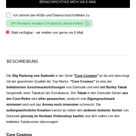
BENACHRICHTIGE MICH VIA E-MAIL
Ich stimme den
AGBs und Datenschutzrichtlinien
zu
VIP Members erhalten 5 Punkte für diesen Artikel
Bald verfügbar - wir melden uns gerne via E-Mail
BESCHREIBUNG
Die
25g Packung von Darkside
in der Sorte
"
Core Cosmos
"
ist da und überzeugt
mit der gewohnten Qualität der Top-Marke.
"Core Cosmos"
ist eine der
beliebtesten Geschmacksrichtungen
von Darkside und wird
mit Burley Tabak
hergestellt, einer Tabakart der Extraklasse. Der
Tabak
in den Darkside-Sorten
aus
der Core-Reihe
wird
öfter gewaschen
, wodurch sein
Eigengeschmack
minimiert
wird und das
Aroma noch intensiver
schmeckt. Die
außergewöhnliche Kreation
kannst du neben den
anderen leckeren Sorten
von
Darkside
günstig im Hookain Onlineshop kaufen
und dich selbst von den
beliebten Tabaksorten überzeugen!
Core Cosmos