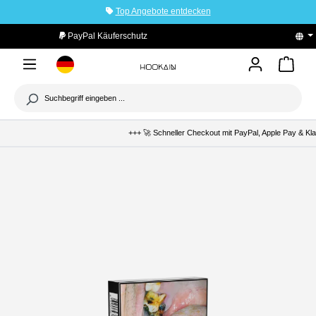
Top Angebote entdecken
tinhalt springen
PayPal Käuferschutz
+++ 🚀 Schneller Checkout mit PayPal, Apple Pay & Klar