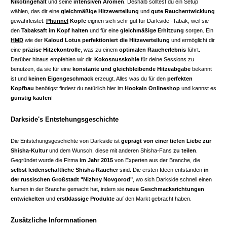
Nikotingehalt
und seine
intensiven Aromen
. Deshalb solltest du ein Setup
wählen, das dir eine
gleichmäßige Hitzeverteilung
und
gute Rauchentwicklung
gewährleistet.
Phunnel
Köpfe
eignen sich sehr gut für Darkside -Tabak, weil sie
den
Tabaksaft im Kopf halten
und für eine
gleichmäßige Erhitzung
sorgen. Ein
HMD
wie der
Kaloud
Lotus
perfektioniert die Hitzeverteilung
und ermöglicht dir
eine
präzise Hitzekontrolle
, was zu einem
optimalen Raucherlebnis
führt.
Darüber hinaus empfehlen wir dir,
Kokosnusskohle
für deine Sessions zu
benutzen, da sie für eine
konstante und gleichbleibende Hitzeabgabe
bekannt
ist und
keinen Eigengeschmack
erzeugt. Alles was du für den
perfekten
Kopfbau
benötigst findest du natürlich hier im
Hookain Onlineshop
und kannst es
günstig kaufen
!
Darkside's Entstehungsgeschichte
Die Entstehungsgeschichte von Darkside ist
geprägt von einer tiefen Liebe zur
Shisha-Kultur
und dem Wunsch, diese mit anderen Shisha-Fans
zu teilen
.
Gegründet wurde die Firma
im Jahr 2015
von Experten aus der Branche, die
selbst leidenschaftliche Shisha-Raucher
sind. Die ersten Ideen entstanden
in
der russischen Großstadt "Nizhny Novgorod"
, wo sich Darkside schnell einen
Namen in der Branche gemacht hat, indem sie
neue Geschmacksrichtungen
entwickelten
und
erstklassige Produkte
auf den Markt gebracht haben.
Zusätzliche Informnationen