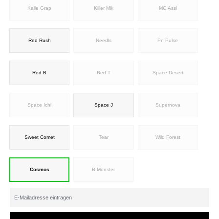
Kalle Grap
Killer Mlk
MG Assi
Red Rush
Needls
Pn Pulse
Red B
Red T
Space Desert
Space Ichi
Space J
Supernova
Sweet Comet
Tear
Wild Forest
Cosmos
B Monster