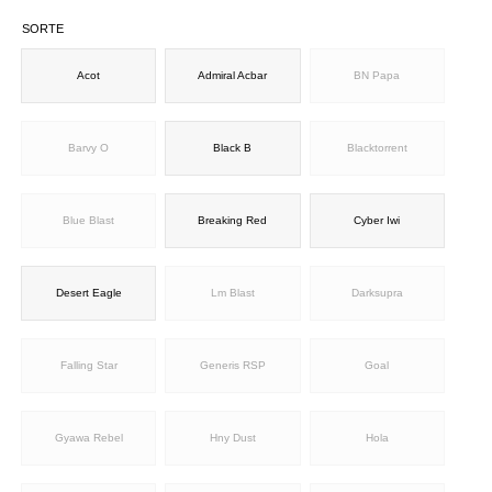
SORTE
Acot
Admiral Acbar
BN Papa
Barvy O
Black B
Blacktorrent
Blue Blast
Breaking Red
Cyber Iwi
Desert Eagle
Lm Blast
Darksupra
Falling Star
Generis RSP
Goal
Gyawa Rebel
Hny Dust
Hola