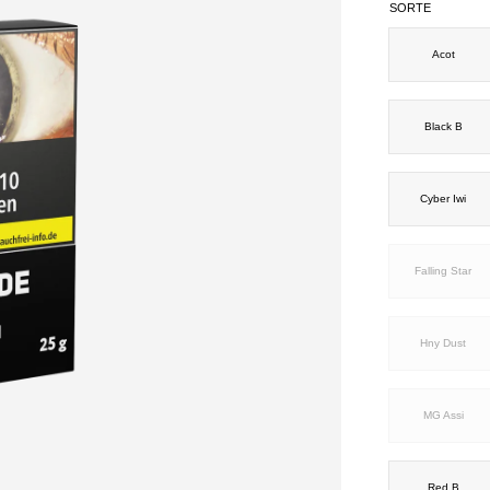
SORTE
Acot
Black B
Cyber Iwi
Falling Star
Hny Dust
MG Assi
Red B