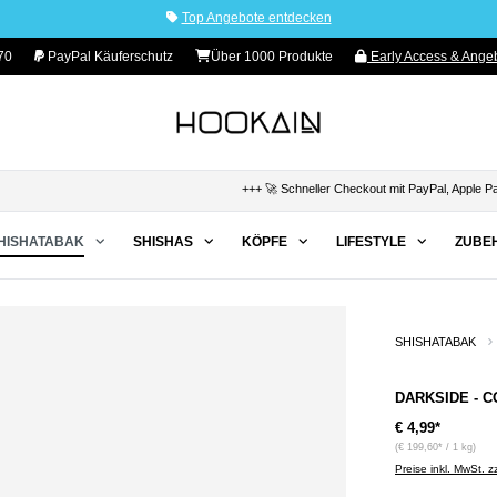
Top Angebote entdecken
70
PayPal Käuferschutz
Über 1000 Produkte
Early Access & Angeb
+++ 🚀 Schneller Checkout mit PayPal, Apple Pay & 
HISHATABAK
SHISHAS
KÖPFE
LIFESTYLE
ZUBE
SHISHATABAK
DARKSIDE - CO
€ 4,99*
(€ 199,60* / 1 kg)
Preise inkl. MwSt. 