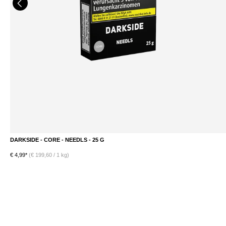
DARKSIDE - CORE - NEEDLS - 25 G
DETAILS
€ 4,99*
(€ 199,60 / 1 kg)