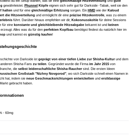
solltest du ein Setup wählen, das dir eine
gleichmäßige Hitzeverteilung
und
gute
ng
gewährleistet.
Phunnel
Köpfe
eignen sich sehr gut für Darkside -Tabak, weil sie den
f halten
und für eine
gleichmäßige Erhitzung
sorgen. Ein
HMD
wie der
Kaloud
ert die Hitzeverteilung
und ermöglicht dir eine
präzise Hitzekontrolle
, was zu einem
erlebnis
führt. Darüber hinaus empfehlen wir dir,
Kokosnusskohle
für deine Sessions
 für eine
konstante und gleichbleibende Hitzeabgabe
bekannt ist und
keinen
erzeugt. Alles was du für den
perfekten Kopfbau
benötigst findest du natürlich hier im
hop
und kannst es
günstig kaufen
!
tstehungsgeschichte
schichte von Darkside ist
geprägt von einer tiefen Liebe zur Shisha-Kultur
und dem
 anderen Shisha-Fans
zu teilen
. Gegründet wurde die Firma
im Jahr 2015
von
Branche, die
selbst leidenschaftliche Shisha-Raucher
sind. Die ersten Ideen
 russischen Großstadt "Nizhny Novgorod"
, wo sich Darkside schnell einen Namen in
ht hat, indem sie
neue Geschmacksrichtungen entwickelten
und
erstklassige
Markt gebracht haben.
nformnationen
5% - 60mg