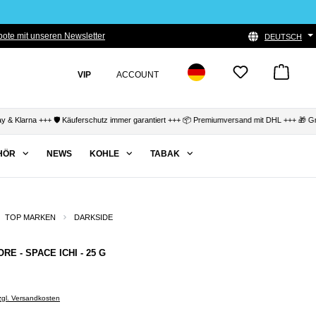
ote mit unseren Newsletter
DEUTSCH
VIP
ACCOUNT
Klarna +++ 🛡️ Käuferschutz immer garantiert +++ 📦 Premiumversand mit DHL +++ 🎁 Grati
HÖR
NEWS
KOHLE
TABAK
TOP MARKEN
DARKSIDE
RE - SPACE ICHI - 25 G
zzgl. Versandkosten