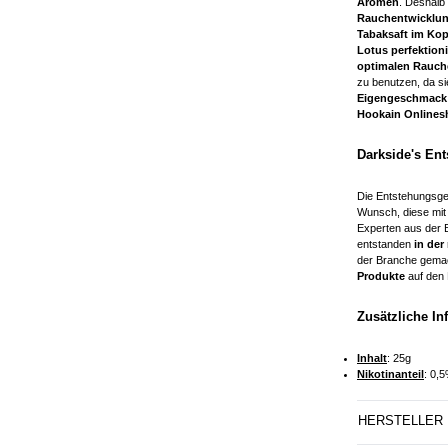
Aromen
. Deshalb 
Rauchentwicklu
Tabaksaft im Kop
Lotus
perfektioni
optimalen Rauch
zu benutzen, da sie
Eigengeschmack
Hookain Onlines
Darkside's En
Die Entstehungsge
Wunsch, diese mit
Experten aus der 
entstanden
in der
der Branche gemac
Produkte
auf den 
Zusätzliche I
Inhalt
: 25g
Nikotinanteil
: 0,
HERSTELLER