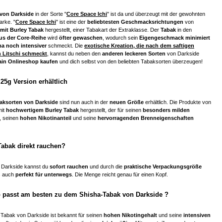
von Darkside
in der Sorte "
Core Space Ichi
" ist da und überzeugt mit der gewohnten
arke. "
Core Space Ichi
" ist eine der
beliebtesten Geschmacksrichtungen
von
mit Burley Tabak
hergestellt, einer Tabakart der Extraklasse. Der
Tabak
in den
us der Core-Reihe
wird
öfter gewaschen
, wodurch sein
Eigengeschmack minimiert
a noch intensiver
schmeckt. Die
exotische Kreation, die nach dem saftigen
n Litschi schmeckt
, kannst du neben den
anderen leckeren Sorten
von Darkside
ain Onlineshop kaufen
und dich selbst von den beliebten Tabaksorten überzeugen!
 25g Version erhältlich
baksorten von Darkside
sind nun auch in der
neuen Größe
erhältlich. Die Produkte von
mit
hochwertigem Burley Tabak
hergestellt, der für seinen
besonders milden
, seinen
hohen Nikotinanteil
und seine
hervorragenden Brenneigenschaften
Tabak direkt rauchen?
 Darkside kannst du
sofort rauchen
und durch die
praktische Verpackungsgröße
s auch
perfekt für unterwegs
. Die Menge reicht genau für einen Kopf.
 passt am besten zu dem Shisha-Tabak von Darkside ?
-Tabak von Darkside ist bekannt für seinen
hohen Nikotingehalt
und seine
intensiven