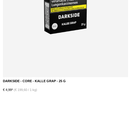
DARKSIDE - CORE - KALLE GRAP - 25 G
DETAILS
€ 4,99*
(€ 199,60 / 1 kg)