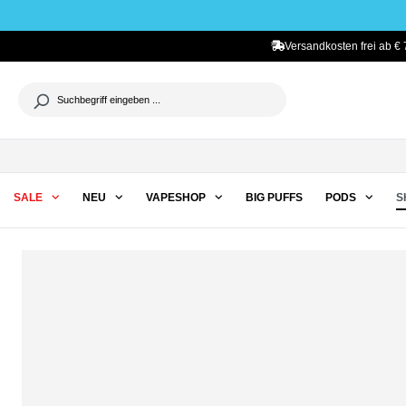
he springen
Zur Hauptnavigation springen
Versandkosten frei ab € 
SALE
NEU
VAPESHOP
BIG PUFFS
PODS
S