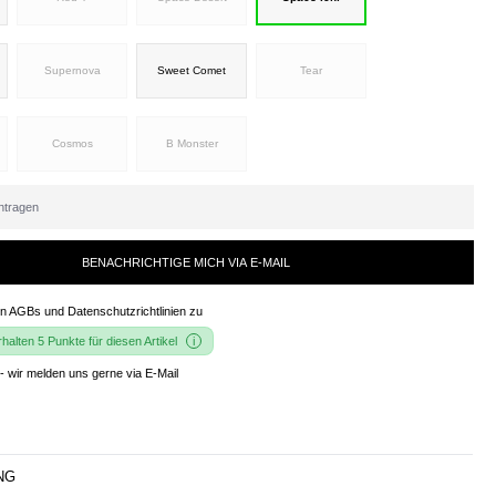
Supernova
Sweet Comet
Tear
Cosmos
B Monster
BENACHRICHTIGE MICH VIA E-MAIL
en
AGBs und Datenschutzrichtlinien
zu
alten 5 Punkte für diesen Artikel
- wir melden uns gerne via E-Mail
NG