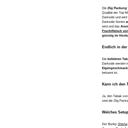
Die
25g Packung 
Qualität der Top-M
Darkside und wird
Darkside-Sorten
a
wird und das
Arom
Fruchtfleisch vo
günstig im Hook
Endlich in der
Die
beliebten Ta
Darkside werden 
Eigengeschmack
bekannt ist.
Kann ich den 
Ja, den Tabak von
sind die 25g Pack
Welches Setup
Der Burley
Shisha