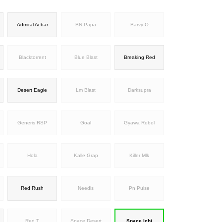
Admiral Acbar
BN Papa
Barvy O
Blacktorrent
Blue Blast
Breaking Red
Desert Eagle
Lm Blast
Darksupra
Generis RSP
Goal
Gyawa Rebel
Hola
Kalle Grap
Killer Mlk
Red Rush
Needls
Pn Pulse
Red T
Space Desert
Space Ichi