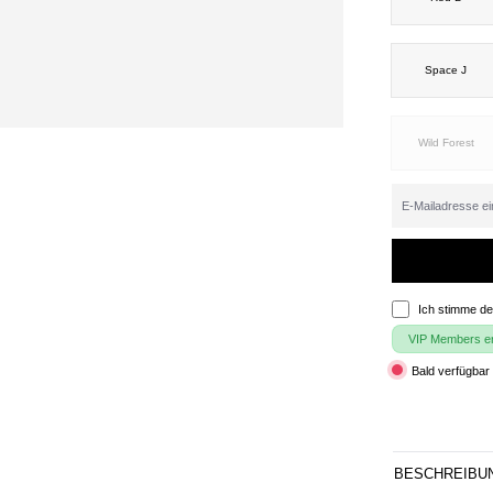
Space J
Wild Forest
Ich stimme d
VIP Members erh
Bald verfügbar 
BESCHREIBU