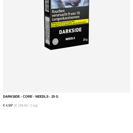
DARKSIDE - CORE - NEEDLS - 25 G
DETAILS
€ 4,99*
(€ 199,60 / 1 kg)