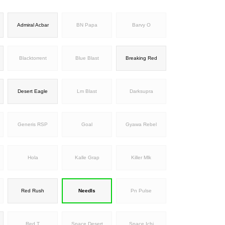
Admiral Acbar
BN Papa
Barvy O
Blacktorrent
Blue Blast
Breaking Red
Desert Eagle
Lm Blast
Darksupra
Generis RSP
Goal
Gyawa Rebel
Hola
Kalle Grap
Killer Mlk
Red Rush
Needls
Pn Pulse
Red T
Space Desert
Space Ichi