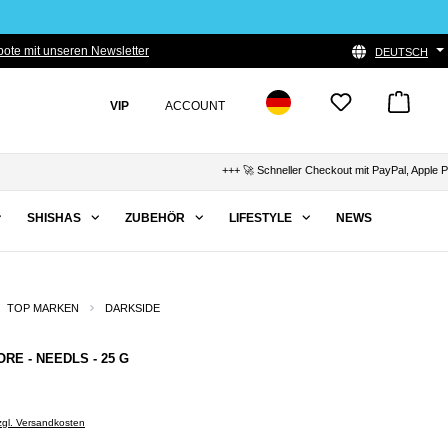
ote mit unseren Newsletter
DEUTSCH
VIP
ACCOUNT
+++ 🚀 Schneller Checkout mit PayPal, Apple Pay & Kl
SHISHAS
ZUBEHÖR
LIFESTYLE
NEWS
TOP MARKEN
DARKSIDE
ORE - NEEDLS - 25 G
zzgl. Versandkosten