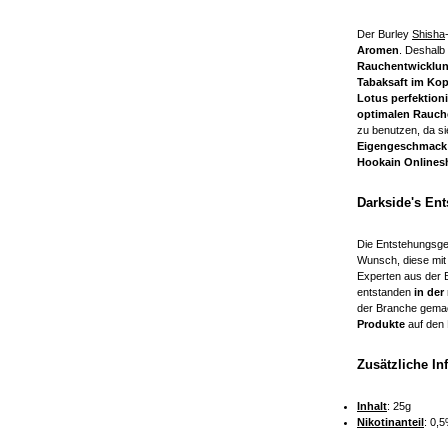
Der Burley
Shisha
Aromen
. Deshalb 
Rauchentwicklu
Tabaksaft im Kop
Lotus
perfektioni
optimalen Rauch
zu benutzen, da sie
Eigengeschmack
Hookain Onlines
Darkside's En
Die Entstehungsge
Wunsch, diese mit
Experten aus der 
entstanden
in der
der Branche gemac
Produkte
auf den 
Zusätzliche I
Inhalt
: 25g
Nikotinanteil
: 0,