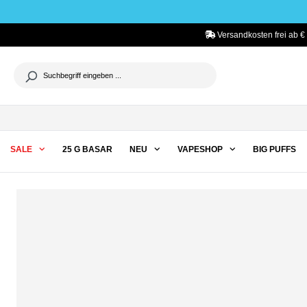
he springen
Zur Hauptnavigation springen
Versandkosten frei ab € 
SALE
25 G BASAR
NEU
VAPESHOP
BIG PUFFS