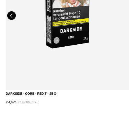
DARKSIDE - CORE - RED T - 25 G
DETAILS
€ 4,99*
(€ 199,60 / 1 kg)