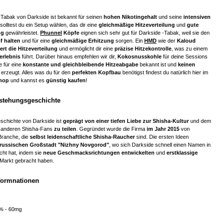
-Tabak von Darkside ist bekannt für seinen
hohen Nikotingehalt
und seine
intensiven
solltest du ein Setup wählen, das dir eine
gleichmäßige Hitzeverteilung
und
gute
ng
gewährleistet.
Phunnel
Köpfe
eignen sich sehr gut für Darkside -Tabak, weil sie den
f halten
und für eine
gleichmäßige Erhitzung
sorgen. Ein
HMD
wie der
Kaloud
ert die Hitzeverteilung
und ermöglicht dir eine
präzise Hitzekontrolle
, was zu einem
erlebnis
führt. Darüber hinaus empfehlen wir dir,
Kokosnusskohle
für deine Sessions
 für eine
konstante und gleichbleibende Hitzeabgabe
bekannt ist und
keinen
erzeugt. Alles was du für den
perfekten Kopfbau
benötigst findest du natürlich hier im
hop
und kannst es
günstig kaufen
!
tstehungsgeschichte
schichte von Darkside ist
geprägt von einer tiefen Liebe zur Shisha-Kultur
und dem
 anderen Shisha-Fans
zu teilen
. Gegründet wurde die Firma
im Jahr 2015
von
Branche, die
selbst leidenschaftliche Shisha-Raucher
sind. Die ersten Ideen
 russischen Großstadt "Nizhny Novgorod"
, wo sich Darkside schnell einen Namen in
ht hat, indem sie
neue Geschmacksrichtungen entwickelten
und
erstklassige
Markt gebracht haben.
nformnationen
5% - 60mg