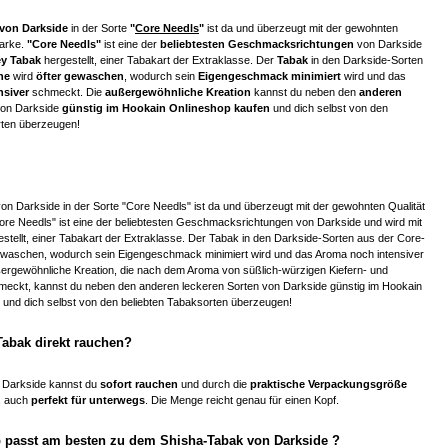
von Darkside
in der Sorte
"
Core Needls
"
ist da und überzeugt mit der gewohnten
Marke.
"Core Needls"
ist eine der
beliebtesten Geschmacksrichtungen
von Darkside
ey Tabak
hergestellt, einer Tabakart der Extraklasse. Der
Tabak
in den Darkside-Sorten
he
wird
öfter gewaschen
, wodurch sein
Eigengeschmack minimiert
wird und das
nsiver
schmeckt. Die
außergewöhnliche Kreation
kannst du neben den
anderen
on Darkside
günstig im Hookain Onlineshop kaufen
und dich selbst von den
rten überzeugen!
n Darkside in der Sorte "Core Needls" ist da und überzeugt mit der gewohnten Qualität
ore Needls" ist eine der beliebtesten Geschmacksrichtungen von Darkside und wird mit
stellt, einer Tabakart der Extraklasse. Der Tabak in den Darkside-Sorten aus der Core-
gewaschen, wodurch sein Eigengeschmack minimiert wird und das Aroma noch intensiver
ergewöhnliche Kreation, die nach dem Aroma von süßlich-würzigen Kiefern- und
meckt, kannst du neben den anderen leckeren Sorten von Darkside günstig im Hookain
 und dich selbst von den beliebten Tabaksorten überzeugen!
Tabak direkt rauchen?
 Darkside kannst du
sofort rauchen
und durch die
praktische Verpackungsgröße
s auch
perfekt für unterwegs
. Die Menge reicht genau für einen Kopf.
 passt am besten zu dem Shisha-Tabak von Darkside ?