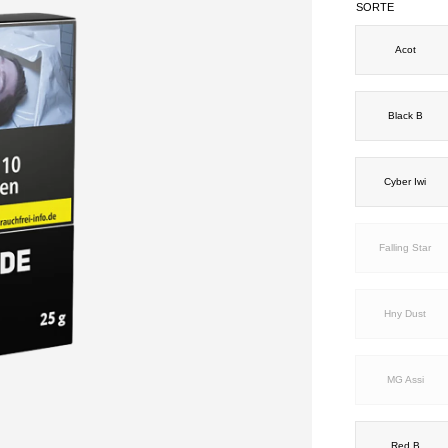
SORTE
Acot
Black B
Cyber Iwi
Falling Star
Hny Dust
MG Assi
Red B