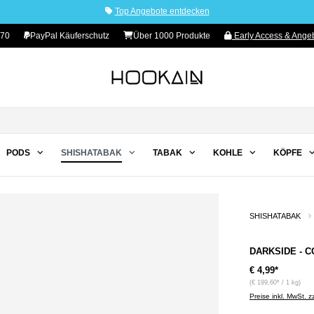
Top Angebote entdecken
70
PayPal Käuferschutz
Über 1000 Produkte
Early Access & Angeb
PODS
SHISHATABAK
TABAK
KOHLE
KÖPFE
SHISHATABAK
DARKSIDE - C
€ 4,99*
(€ 199,60* / 1 kg)
Preise inkl. MwSt. 