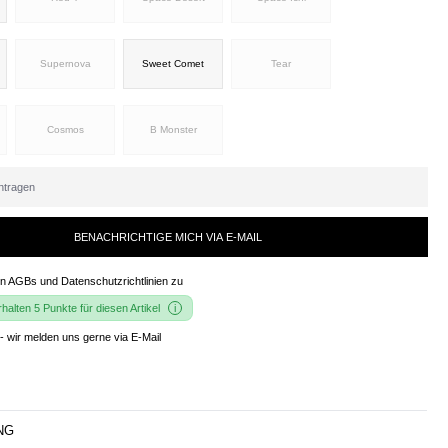
Supernova
Sweet Comet
Tear
Cosmos
B Monster
BENACHRICHTIGE MICH VIA E-MAIL
en
AGBs und Datenschutzrichtlinien
zu
alten 5 Punkte für diesen Artikel
- wir melden uns gerne via E-Mail
NG