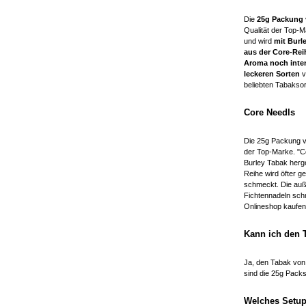
Die
25g Packung 
Qualität der Top-
und wird
mit Burl
aus der Core-Rei
Aroma noch inte
leckeren Sorten
v
beliebten Tabakso
Core Needls
Die 25g Packung vo
der Top-Marke. "C
Burley Tabak herge
Reihe wird öfter 
schmeckt. Die auß
Fichtennadeln sch
Onlineshop kaufen
Kann ich den 
Ja, den Tabak von
sind die 25g Pack
Welches Setup