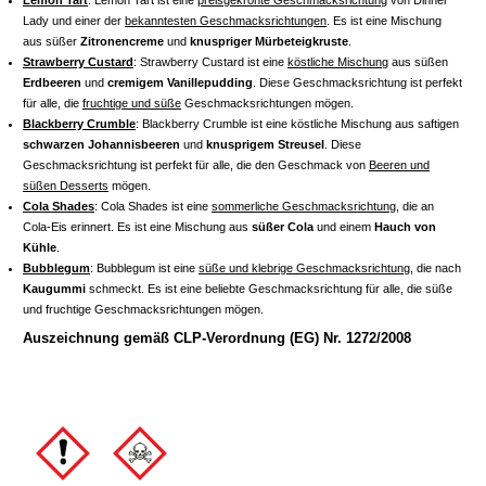
Lady und einer der
bekanntesten Geschmacksrichtungen
. Es ist eine Mischung
aus süßer
Zitronencreme
und
knuspriger Mürbeteigkruste
.
Strawberry Custard
: Strawberry Custard ist eine
köstliche Mischung
aus süßen
Erdbeeren
und
cremigem Vanillepudding
. Diese Geschmacksrichtung ist perfekt
für alle, die
fruchtige und süße
Geschmacksrichtungen mögen.
Blackberry Crumble
: Blackberry Crumble ist eine köstliche Mischung aus saftigen
schwarzen Johannisbeeren
und
knusprigem Streusel
. Diese
Geschmacksrichtung ist perfekt für alle, die den Geschmack von
Beeren und
süßen Desserts
mögen.
Cola Shades
: Cola Shades ist eine
sommerliche Geschmacksrichtung
, die an
Cola-Eis erinnert. Es ist eine Mischung aus
süßer Cola
und einem
Hauch von
Kühle
.
Bubblegum
: Bubblegum ist eine
süße und klebrige Geschmacksrichtung
, die nach
Kaugummi
schmeckt. Es ist eine beliebte Geschmacksrichtung für alle, die süße
und fruchtige Geschmacksrichtungen mögen.
Auszeichnung gemäß CLP-Verordnung (EG) Nr. 1272/2008