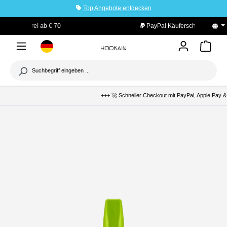
Top Angebote entdecken
tinhalt springen
PayPal Käuferschutz
+++ 🚀 Schneller Checkout mit PayPal, Apple Pay & 