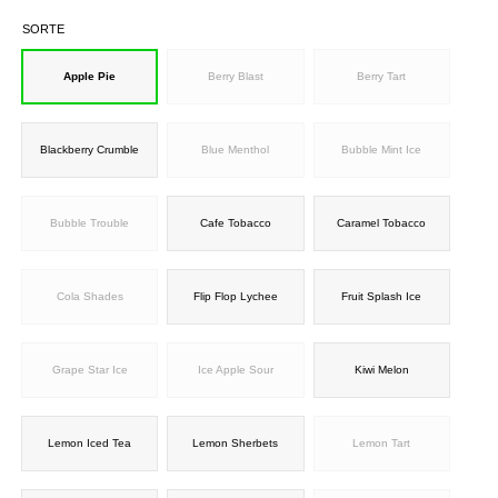
SORTE
Apple Pie
Berry Blast
Berry Tart
Blackberry Crumble
Blue Menthol
Bubble Mint Ice
Bubble Trouble
Cafe Tobacco
Caramel Tobacco
Cola Shades
Flip Flop Lychee
Fruit Splash Ice
Grape Star Ice
Ice Apple Sour
Kiwi Melon
Lemon Iced Tea
Lemon Sherbets
Lemon Tart