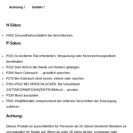
Achtung !
Gefahr !
H-Sätze:
H302 Gesundheitsschädlich bei Verschlucken.
P-Sätze:
P101 Ist ärztlicher Rat erforderlich, Verpackung oder Kennzeichnungsetikett
bereithalten.
P102 Darf nicht in die Hände von Kindern gelangen.
P264 Nach Gebrauch … gründlich waschen.
P270 Bei Gebrauch nicht essen, trinken oder rauchen.
P301+P312 BEI VERSCHLUCKEN: Bei Unwohlsein
GIFTINFORMATIONSZENTRUM/Arzt/… anrufen.
P330 Mund ausspülen.
P501 Inhalt/Behälter entsprechend den örtlichen Vorschriften der Entsorgung
zuführen.
Achtung:
Dieses Produkt ist ausschließlich für Personen ab 18 Jahren bestimmt! Bewahre es
unzugänglich für Kinder auf. Wenn du unter 18 Jahre alt bist, schwanger oder