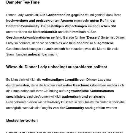
Dampfer Tea-Time
Dinner Lady wurde
2016 in Großbritannien gegründet
und genießt dank ihrer
hochwertigen und preisgekrönten Aromen
einen sehr
guten Ruf in der
Dampfer-Community
. Die
pastelligen Verpackungen im englischen Stil
unterstreichen die
Markenidentität
und die
himmlisch süßen
Geschmackskombinationen
perfekt. Gerade für ihre “
Dessert
” Sorten ist Dinner
Lady so bekannt, denn sie schaffen es
wie kein anderer
so
ausgefallene
Geschmacksrichtungen so
authentisch
herzustellen, was die Marke für viele
Stammkunden
unbezahlbar
macht.
Wieso du Dinner Lady unbedingt ausprobieren solltest
Es lohnt sich wirklich die
vollmundigen Longfills von Dinner Lady
mal
durchzutesten
, denn die Aromen sind
wahre Geschmacksbomben
und da sich
die Firma schon seit ihrer Gründung auf
ungewöhnliche Kombinationen
spezialisiert
, sind die Aromen wirklich
authentisch und einzigartig
.
Preisgekrönte Sorten wie
Strawberry Custard
in der Qualität zu finden ist beinahe
unmöglich, weshalb die Longfills
von der Community stark gefeiert
werden.
Bestseller-Sorten
Lemon Tart
: Lemon Tart ist eine
preisgekrönte Geschmacksrichtung
von Dinner