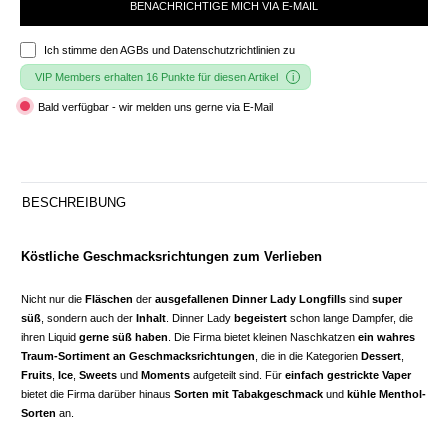
BENACHRICHTIGE MICH VIA E-MAIL
Ich stimme den
AGBs und Datenschutzrichtlinien
zu
VIP Members erhalten 16 Punkte für diesen Artikel
Bald verfügbar - wir melden uns gerne via E-Mail
BESCHREIBUNG
Köstliche Geschmacksrichtungen zum Verlieben
Nicht nur die
Fläschen
der
ausgefallenen Dinner Lady Longfills
sind
super
süß
, sondern auch der
Inhalt
. Dinner Lady
begeistert
schon lange Dampfer, die
ihren Liquid
gerne süß haben
. Die Firma bietet kleinen Naschkatzen
ein wahres
Traum-Sortiment an Geschmacksrichtungen
, die in die Kategorien
Dessert
,
Fruits
,
Ice
,
Sweets
und
Moments
aufgeteilt sind. Für
einfach gestrickte Vaper
bietet die Firma darüber hinaus
Sorten mit Tabakgeschmack
und
kühle Menthol-
Sorten
an.