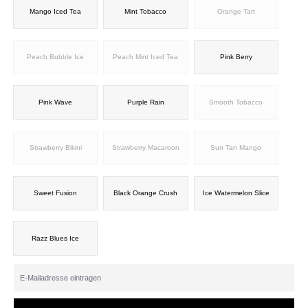
Mango Iced Tea
Mint Tobacco
Orange Tart
Peach Bubble Ice
Peach Mint Iced Tea
Pink Berry
Pink Wave
Purple Rain
Smooth Tobacco
Strawberry Bikini
Strawberry Macaroon
Sun Tan Mango
Sweet Fusion
Black Orange Crush
Ice Watermelon Slice
Razz Blues Ice