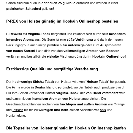
Sorten sind nun auch
in der neuen 25 g Größe
erhältlich und werden in einer
praktischen Schachtel
geliefert!
P-REX
von Holster günstig im Hookain Onlineshop bestellen
P-REX
wird mit
Virginia-Tabak
hergestellt und zeichnet sich durch sein
besonders
intensives Aroma
aus. Die Sorte ist eine
süße Verführung
und dank der neuen
Packungsgröße auch mega
praktisch für unterwegs
oder zum
Ausprobieren
von neuen Sorten!
Lass dich von den
vollmundigen Aromen von Booster
verführen und bestell dir die
eiskalte
Mischung
günstig im Hookain Onlineshop!
Erstklassige Qualität und sorgfältige Verarbeitung
Der
hochwertige Shisha-Tabak
von Holster wird von “
Holster Tabak
” hergestellt.
Die Firma wurde
in Deutschland gegründet
, wo der Tabak auch produziert wird.
Für ihre Sorten verwendet Holster
Virginia-Tabak
, der
von Hand verarbeitet
wird
und dann mit den
intensiven Aromen von Holster
angereichert. Die
Geschmacksrichtungen reichen von
fruchtigen und süßen Aromen
wie
Orange
und
Pfirsich
bis hin zu
würzigen und herb-süßen
Varianten wie
Anis
und
Honigmelone
.
Die Topseller von Holster günstig im Hookain Onlineshop kaufen