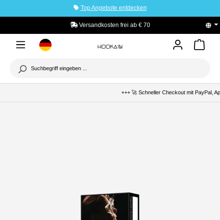
Top Angebote entdecken
tinhalt springen
Versandkosten frei ab € 70
+++ 🚀 Schneller Checkout mit PayPal, App