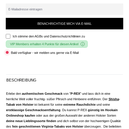
BENACHRICHTIGE MICH VIA E-MAIL
Ich stimme den
AGBs und Datenschutzrichtlinien
zu
VIP Members erhalten 4 Punkte für diesen Artikel
Bald verfügbar - wir melden uns gerne via E-Mail
BESCHREIBUNG
Erlebe den
authentischen Geschmack
von "
P-REX
" und lass dich in eine
herrliche Welt voller fruchtig- süßer Pfirsich und Himbeere entführen. Der
Shisha
-
Tabak von Holster
ist bekannt für seine
extreme Rauchdichte
und seine
erstklassige Geschmacksentfaltung
. Du kannst P-REX
günstig im Hookain
Onlineshop kaufen
oder aus der großen Auswahl der anderen Holster Sorten
deine neue Lieblingssorte finden
und dich selbst von der hochwertigen Qualität
des
fein geschnittenen Virginia-Tabaks von Holster
überzeugen. Die beliebten