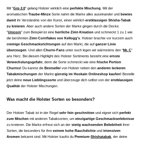
Mit “
Grp 2.0
” gelang Holster wirklich eine
perfekte Mischung
. Mit der
aromatischen
Traube-Minze
Sorte nahm die Marke alles auseinander und
bewies
damit
ihr Verständnis von der Kunst, einen wirklich
erstklassigen Shisha-Tabak
zu kreieren
. Aber auch andere Sorten der Marke gingen durch die Decke.
“
Unicorn
” zum Beispiel ist eine
herrliche Zimt-Kreation
und schmeckt 1 zu 1 wie
die berühmten
Zimt-Cornflakes von Kellogg's
. Holster brachte vor kurzem auch
cremige Geschmacksrichtungen
auf den Markt, die auf
ganzer Linie
überzeugen
. Und allen
Churro-Fans
unter euch legen wir wärmstens den “
Mr. C
”
ans Herz. Bei diesem Highlight des Holster Sortiments besteht eine
ernste
Verwechslungsgefahr
, denn die Sorte schmeckt wie eine
frische Portion
Churros!
Du kannst die
Bestseller
von Holster neben den
anderen leckeren
Tabakmischungen
der Marke
günstig im Hookain Onlineshop kaufen!
Bestelle
jetzt deine
neue Lieblingssorte
und überzeuge dich selbst von der
erstklassigen
Qualität
der Holster Mischungen.
Was macht die Holster Sorten so besonders?
Der Holster Tabak ist in der Regel
sehr fein geschnitten
und eignet sich
perfekt
zum Mischen
mit anderen Tabaksorten, um
einzigartige Geschmackserlebnisse
zu kreieren. Die Marke erfreut sich an der
stetig wachsenden Beliebtheit
ihrer
Sorten, die besonders für ihre
extrem hohe Rauchdichte
und
intensiven
Aromen
bekannt sind. Mit Holster kaufst du
Premium-
Shishatabak
, der deine