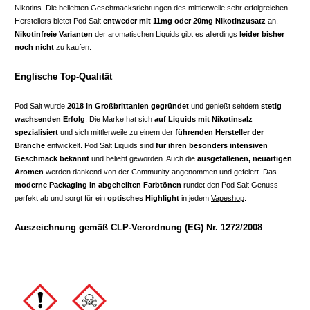
Nikotins. Die beliebten Geschmacksrichtungen des mittlerweile sehr erfolgreichen
Herstellers bietet Pod Salt
entweder mit 11mg oder 20mg Nikotinzusatz
an.
Nikotinfreie Varianten
der aromatischen Liquids gibt es allerdings
leider bisher
noch nicht
zu kaufen.
Englische Top-Qualität
Pod Salt wurde
2018 in Großbrittanien gegründet
und genießt seitdem
stetig
wachsenden Erfolg
. Die Marke hat sich
auf Liquids mit Nikotinsalz
spezialisiert
und sich mittlerweile zu einem der
führenden Hersteller der
Branche
entwickelt. Pod Salt Liquids sind
für ihren besonders intensiven
Geschmack bekannt
und beliebt geworden. Auch die
ausgefallenen, neuartigen
Aromen
werden dankend von der Community angenommen und gefeiert. Das
moderne Packaging in abgehellten Farbtönen
rundet den Pod Salt Genuss
perfekt ab und sorgt für ein
optisches Highlight
in jedem
Vapeshop
.
Auszeichnung gemäß CLP-Verordnung (EG) Nr. 1272/2008