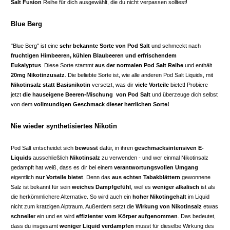
Salt Fusion
Reihe für dich ausgewählt, die du nicht verpassen solltest!
Blue Berg
"Blue Berg" ist eine
sehr bekannte Sorte von Pod Salt
und schmeckt nach
fruchtigen Himbeeren, kühlen Blaubeeren und erfrischendem
Eukalyptus
. Diese Sorte stammt
aus der normalen Pod Salt Reihe
und enthält
20mg Nikotinzusatz
. Die beliebte Sorte ist, wie alle anderen Pod Salt Liquids, mit
Nikotinsalz statt Basisnikotin
versetzt, was dir
viele Vorteile
bietet! Probiere
jetzt
die hauseigene Beeren-Mischung von Pod Salt
und überzeuge dich selbst
von dem
vollmundigen Geschmack dieser herrlichen Sorte!
Nie wieder synthetisiertes Nikotin
Pod Salt entscheidet sich
bewusst
dafür, in ihren
geschmacksintensiven E-
Liquids
ausschließlich
Nikotinsalz
zu verwenden - und wer einmal Nikotinsalz
gedampft hat weiß, dass es dir bei einem
verantwortungsvollen Umgang
eigentlich
nur Vorteile bietet
. Denn das
aus echten Tabakblättern
gewonnene
Salz ist bekannt für sein
weiches Dampfgefühl
, weil es
weniger alkalisch
ist als
die herkömmlichere Alternative. So wird auch ein
hoher Nikotingehalt
im Liquid
nicht zum kratzigen Alptraum. Außerdem setzt die
Wirkung von Nikotinsalz
etwas
schneller
ein und es wird
effizienter vom Körper aufgenommen
. Das bedeutet,
dass du insgesamt
weniger Liquid verdampfen
musst für dieselbe Wirkung des