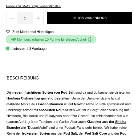
Preise inkl. MwSt. zzgl. Versandkosten
IN DEN WARENKORB
Zum Merkzettel Hinzufügen
VIP Members erhalten 10 Punkte für diesen Artikel
Lieferzeit 1-3 Werktage
BESCHREIBUNG
Die
neuen, fruchtigen Sorten von Pod Salt
sind da und du kannst sie dir jetzt im
Hookain Onlineshop günstig bestellen!
Die in der Dampfer-Szene längst
etablierte Marke
aus Großbritannien
ist auf
Nikotinsalz-Liquids
spezialisiert und
überzeugt seither mit
absoluten Neuhheiten
wie "Blue Berg", einer Mischung aus
Himbeere, Blaubeere und Eukalyptus oder "Pro Green", ein erfrischender Mix aus
saurem Apfel, grünen Trauben und Gurke. Aber auch
Klassiker aus der
Shisha
-
Branche
wie "Doppel Apfel" sind unter Podsalt-Fans sehr beliebt. Wir haben eine
Reihe der
leckersten Sorten
aus der
Pod Salt
, der
Pod Salt Core
und der
Pod