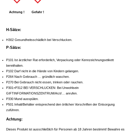
Achtung !
Gefahr !
H-Sätze:
H302 Gesundheitsschädlich bei Verschlucken.
P-Sätze:
P101 Ist ärztlicher Rat erforderlich, Verpackung oder Kennzeichnungsetikett
bereithalten.
P102 Darf nicht in die Hände von Kindern gelangen.
P264 Nach Gebrauch … gründlich waschen.
P270 Bei Gebrauch nicht essen, trinken oder rauchen.
P301+P312 BEI VERSCHLUCKEN: Bei Unwohlsein
GIFTINFORMATIONSZENTRUM/Arzt/… anrufen.
P330 Mund ausspülen.
P501 Inhalt/Behälter entsprechend den örtlichen Vorschriften der Entsorgung
zuführen.
Achtung:
Dieses Produkt ist ausschließlich für Personen ab 18 Jahren bestimmt! Bewahre es