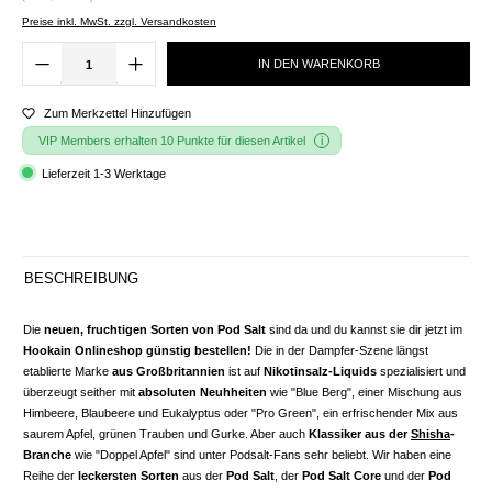
Preise inkl. MwSt. zzgl. Versandkosten
IN DEN WARENKORB
Zum Merkzettel Hinzufügen
VIP Members erhalten 10 Punkte für diesen Artikel
Lieferzeit 1-3 Werktage
BESCHREIBUNG
Die
neuen, fruchtigen Sorten von Pod Salt
sind da und du kannst sie dir jetzt im
Hookain Onlineshop günstig bestellen!
Die in der Dampfer-Szene längst
etablierte Marke
aus Großbritannien
ist auf
Nikotinsalz-Liquids
spezialisiert und
überzeugt seither mit
absoluten Neuhheiten
wie "Blue Berg", einer Mischung aus
Himbeere, Blaubeere und Eukalyptus oder "Pro Green", ein erfrischender Mix aus
saurem Apfel, grünen Trauben und Gurke. Aber auch
Klassiker aus der
Shisha
-
Branche
wie "Doppel Apfel" sind unter Podsalt-Fans sehr beliebt. Wir haben eine
Reihe der
leckersten Sorten
aus der
Pod Salt
, der
Pod Salt Core
und der
Pod