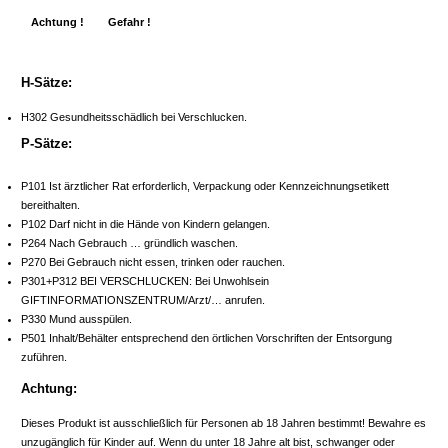
Achtung !
Gefahr !
H-Sätze:
H302 Gesundheitsschädlich bei Verschlucken.
P-Sätze:
P101 Ist ärztlicher Rat erforderlich, Verpackung oder Kennzeichnungsetikett
bereithalten.
P102 Darf nicht in die Hände von Kindern gelangen.
P264 Nach Gebrauch … gründlich waschen.
P270 Bei Gebrauch nicht essen, trinken oder rauchen.
P301+P312 BEI VERSCHLUCKEN: Bei Unwohlsein
GIFTINFORMATIONSZENTRUM/Arzt/… anrufen.
P330 Mund ausspülen.
P501 Inhalt/Behälter entsprechend den örtlichen Vorschriften der Entsorgung
zuführen.
Achtung:
Dieses Produkt ist ausschließlich für Personen ab 18 Jahren bestimmt! Bewahre es
unzugänglich für Kinder auf. Wenn du unter 18 Jahre alt bist, schwanger oder