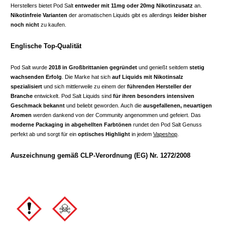
Herstellers bietet Pod Salt
entweder mit 11mg oder 20mg Nikotinzusatz
an.
Nikotinfreie Varianten
der aromatischen Liquids gibt es allerdings
leider bisher
noch nicht
zu kaufen.
Englische Top-Qualität
Pod Salt wurde
2018 in Großbrittanien gegründet
und genießt seitdem
stetig
wachsenden Erfolg
. Die Marke hat sich
auf Liquids mit Nikotinsalz
spezialisiert
und sich mittlerweile zu einem der
führenden Hersteller der
Branche
entwickelt. Pod Salt Liquids sind
für ihren besonders intensiven
Geschmack bekannt
und beliebt geworden. Auch die
ausgefallenen, neuartigen
Aromen
werden dankend von der Community angenommen und gefeiert. Das
moderne Packaging in abgehellten Farbtönen
rundet den Pod Salt Genuss
perfekt ab und sorgt für ein
optisches Highlight
in jedem
Vapeshop
.
Auszeichnung gemäß CLP-Verordnung (EG) Nr. 1272/2008