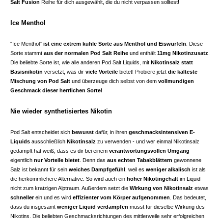
Salt Fusion
Reihe für dich ausgewählt, die du nicht verpassen solltest!
Ice Menthol
"Ice Menthol"
ist eine extrem kühle Sorte aus Menthol und Eiswürfeln
. Diese
Sorte stammt
aus der normalen Pod Salt Reihe
und enthält
11mg Nikotinzusatz
.
Die beliebte Sorte ist, wie alle anderen Pod Salt Liquids, mit
Nikotinsalz statt
Basisnikotin
versetzt, was dir
viele Vorteile
bietet! Probiere jetzt
die kälteste
Mischung von Pod Salt
und überzeuge dich selbst von dem
vollmundigen
Geschmack dieser herrlichen Sorte!
Nie wieder synthetisiertes Nikotin
Pod Salt entscheidet sich
bewusst
dafür, in ihren
geschmacksintensiven E-
Liquids
ausschließlich
Nikotinsalz
zu verwenden - und wer einmal Nikotinsalz
gedampft hat weiß, dass es dir bei einem
verantwortungsvollen Umgang
eigentlich
nur Vorteile bietet
. Denn das
aus echten Tabakblättern
gewonnene
Salz ist bekannt für sein
weiches Dampfgefühl
, weil es
weniger alkalisch
ist als
die herkömmlichere Alternative. So wird auch ein
hoher Nikotingehalt
im Liquid
nicht zum kratzigen Alptraum. Außerdem setzt die
Wirkung von Nikotinsalz
etwas
schneller
ein und es wird
effizienter vom Körper aufgenommen
. Das bedeutet,
dass du insgesamt
weniger Liquid verdampfen
musst für dieselbe Wirkung des
Nikotins. Die beliebten Geschmacksrichtungen des mittlerweile sehr erfolgreichen