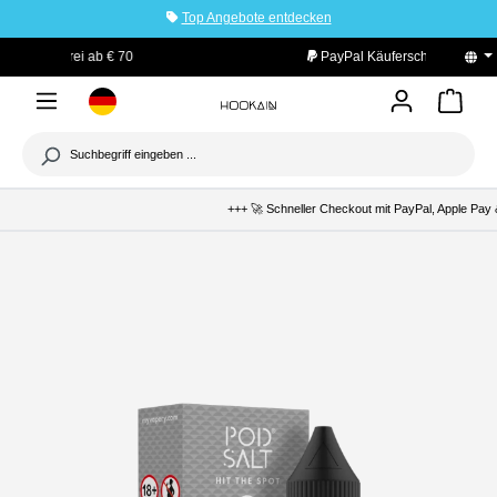
Top Angebote entdecken
tinhalt springen
PayPal Käuferschutz
+++ 🚀 Schneller Checkout mit PayPal, Apple Pay &