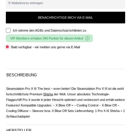
BENACHRICHTIGE MICH VIA E-MAIL
Ich stimme den
AGBs und Datenschutzrichtlinien
zu
VIP Members erhalten 390 Punkte für diesen Artikel
Bald verfügbar - wir melden uns gerne via E-Mail
BESCHREIBUNG
Steamulation Pro X III The best – even better! Die Steamulation Pro X III ist die wohl
fortschrittlichste Premium-
Shisha
der Welt. Unser absolutes Technologie-
Flaggschiff Pro X wurde in jeder Hinsicht optimiert und verbessert und erhält weitere
Features! Kompatible Upgrades: – X Blow Off + – Cooling Control – X Blow Off –
Cooling Diffusor – Sleeves bzw. X Blow Off Sets Lieferumfang: 1 Pro X III Shisha + 1
Schlauchadapter
HERSTELLER