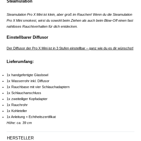
Steamulation
Steamulation Pro X Mini ist klein, aber groß im Rauchen! Wenn du die Steamulation
Pro X Mini smokest, wirst du sowohl beim Ziehen als auch beim Blow-Off einen fast
nahtloses Rauchtverhalten für dich entdecken.
Einstellbarer Diffusor
Der Diffusor der Pro X Mini ist in 3 Stufen einstellbar – ganz wie du es dir wünschst!
Lieferumfang:
1x handgefertigte Glasbowl
1x Wasserrohr inkl. Diffusor
1x Rauchbase mit vier Schlauchadaptern
1x Schlauchanschluss
1x zweiteiliger Kopfadapter
1x Rauchrohr
1x Kohleteller
1x Anleitung + Echtheitszertifikat
Höhe: ca. 39 cm
HERSTELLER