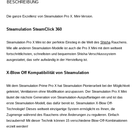
BESCHREIBUNG
Die ganze Exzellenz von Steamulation Pro X. Mini-Version.
Steamulation SteamClick 360
Steamulation Pro X Mini ist der perfekte Einstieg in die Welt des
Shisha
Rauchens.
Wie alle anderen Steamulation-Modelle ist auch die Pro X Mini mit dem weltweit
fortschrittlichsten, schnellsten und bequemsten Shisha-Verschlusssystem
ausgestattet, das sehr aufwändig in der Herstellung ist.
X-Blow Off Kompatibilität von Steamulation
Mit dem Steamulation Prime Pro X hat Steamulation Pionierarbeit bei der Möglichkeit
geleistet, Ventilatoren ohne Modifikation anzupassen. Der Steamulation Pro X Mini
läutet die nächste Generation von Steamulation-Auspuffanlagen ein und ist das
erste Steamulation-Modell, das dafür bereit ist. Steamulation X-Blow Off-
Technologie! Dieses weltweit einzigartige System ermöglicht es Ihnen, die
Zugmenge während des Rauchens ohne Änderungen zu regulieren. Einfach
bezaubernd! Mit dieser Technik können 15 verschiedene Blow-Off-Kombinationen
erzielt werden!