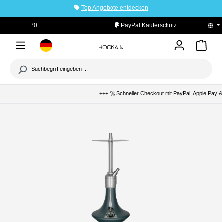
Top Angebote entdecken
tinhalt springen
PayPal Käuferschutz
+++ 🚀 Schneller Checkout mit PayPal, Apple Pay & 