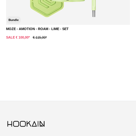
Bundle
MOZE - AMOTION - ROAM - LIME - SET
M
€ 
SALE € 100,00*
€ 115,00*