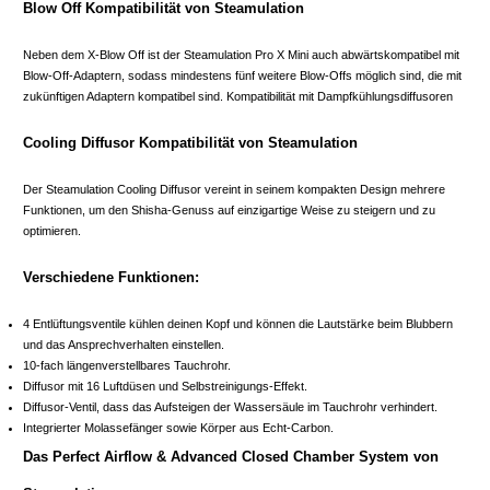
Blow Off Kompatibilität von Steamulation
Neben dem X-Blow Off ist der Steamulation Pro X Mini auch abwärtskompatibel mit
Blow-Off-Adaptern, sodass mindestens fünf weitere Blow-Offs möglich sind, die mit
zukünftigen Adaptern kompatibel sind. Kompatibilität mit Dampfkühlungsdiffusoren
Cooling Diffusor Kompatibilität von Steamulation
Der Steamulation Cooling Diffusor vereint in seinem kompakten Design mehrere
Funktionen, um den Shisha-Genuss auf einzigartige Weise zu steigern und zu
optimieren.
Verschiedene Funktionen:
4 Entlüftungsventile kühlen deinen Kopf und können die Lautstärke beim Blubbern
und das Ansprechverhalten einstellen.
10-fach längenverstellbares Tauchrohr.
Diffusor mit 16 Luftdüsen und Selbstreinigungs-Effekt.
Diffusor-Ventil, dass das Aufsteigen der Wassersäule im Tauchrohr verhindert.
Integrierter Molassefänger sowie Körper aus Echt-Carbon.
Das Perfect Airflow & Advanced Closed Chamber System von