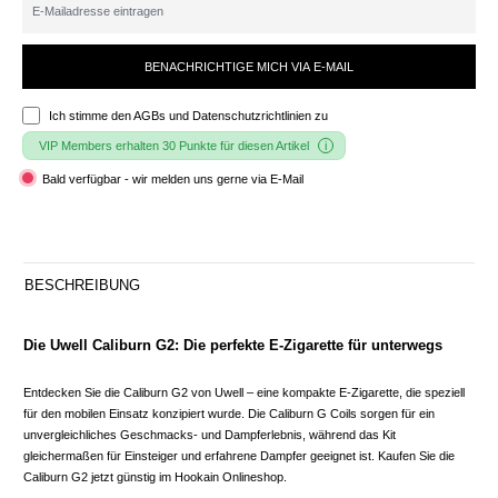
BENACHRICHTIGE MICH VIA E-MAIL
Ich stimme den
AGBs und Datenschutzrichtlinien
zu
VIP Members erhalten 30 Punkte für diesen Artikel
Bald verfügbar - wir melden uns gerne via E-Mail
BESCHREIBUNG
Die Uwell Caliburn G2: Die perfekte E-Zigarette für unterwegs
Entdecken Sie die Caliburn G2 von Uwell – eine kompakte E-Zigarette, die speziell
für den mobilen Einsatz konzipiert wurde. Die Caliburn G Coils sorgen für ein
unvergleichliches Geschmacks- und Dampferlebnis, während das Kit
gleichermaßen für Einsteiger und erfahrene Dampfer geeignet ist. Kaufen Sie die
Caliburn G2 jetzt günstig im Hookain Onlineshop.