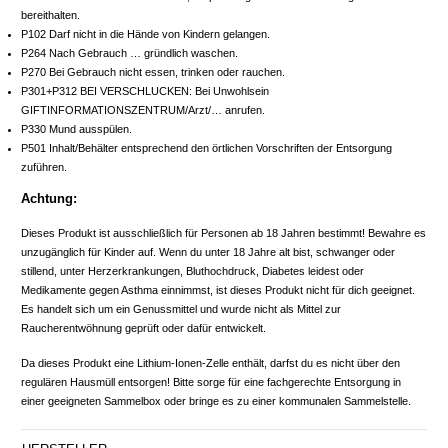
bereithalten.
P102 Darf nicht in die Hände von Kindern gelangen.
P264 Nach Gebrauch … gründlich waschen.
P270 Bei Gebrauch nicht essen, trinken oder rauchen.
P301+P312 BEI VERSCHLUCKEN: Bei Unwohlsein
GIFTINFORMATIONSZENTRUM/Arzt/… anrufen.
P330 Mund ausspülen.
P501 Inhalt/Behälter entsprechend den örtlichen Vorschriften der Entsorgung
zuführen.
Achtung:
Dieses Produkt ist ausschließlich für Personen ab 18 Jahren bestimmt! Bewahre es
unzugänglich für Kinder auf. Wenn du unter 18 Jahre alt bist, schwanger oder
stillend, unter Herzerkrankungen, Bluthochdruck, Diabetes leidest oder
Medikamente gegen Asthma einnimmst, ist dieses Produkt nicht für dich geeignet.
Es handelt sich um ein Genussmittel und wurde nicht als Mittel zur
Raucherentwöhnung geprüft oder dafür entwickelt.
Da dieses Produkt eine Lithium-Ionen-Zelle enthält, darfst du es nicht über den
regulären Hausmüll entsorgen! Bitte sorge für eine fachgerechte Entsorgung in
einer geeigneten Sammelbox oder bringe es zu einer kommunalen Sammelstelle.