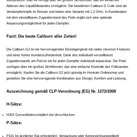
Ablesen des Liquidfüllstandes ermöglicht. Die bewährten Caliburn G Coils sind als
Verdampferköpfe im Einsatz und bieten eine Variante mit 1,2 Ohm. In Kombination
mit dem einstellbaren Zugwiderstand des Pods ergibt sich eine optimale
Anpassungsmöglichkeit für jeden Dampfer.
Fazit: Die beste Caliburn aller Zeiten!
Die Caliburn G2 ist ein hervorragendes Einsteigergerät mit vielen cleveren Features
und einer hohen Kundenzufriedenheit. Dank des individuell verstellbaren
Zugwiderstands am Pod ist sie für jeden Dampfer individuell anpassbar. Die Pods
verfügen über ein großes Sichtfenster, das eine einfache Kontrolle des Füllstandes
ermöglicht. Kaufen Sie die Caliburn G2 jetzt günstig im Hookain Onlineshop und
genießen Sie eine hervorragende Kombination aus Design, Komfort und Leistung.
Auszeichnung gemäß CLP-Verordnung (EG) Nr. 1272/2008
H-Sätze:
H302 Gesundheitsschädlich bei Verschlucken.
P-Sätze:
P101 Ist ärztlicher Rat erforderlich, Verpackung oder Kennzeichnungsetikett