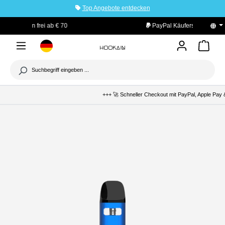
Top Angebote entdecken
tinhalt springen
PayPal Käuferschutz
+++ 🚀 Schneller Checkout mit PayPal, Apple Pay &