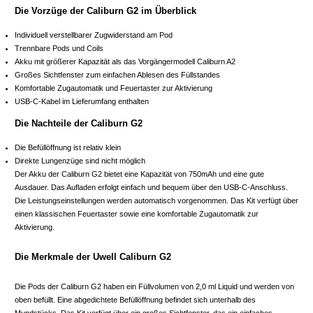
Die Vorzüge der Caliburn G2 im Überblick
Individuell verstellbarer Zugwiderstand am Pod
Trennbare Pods und Coils
Akku mit größerer Kapazität als das Vorgängermodell Caliburn A2
Großes Sichtfenster zum einfachen Ablesen des Füllstandes
Komfortable Zugautomatik und Feuertaster zur Aktivierung
USB-C-Kabel im Lieferumfang enthalten
Die Nachteile der Caliburn G2
Die Befüllöffnung ist relativ klein
Direkte Lungenzüge sind nicht möglich
Der Akku der Caliburn G2 bietet eine Kapazität von 750mAh und eine gute
Ausdauer. Das Aufladen erfolgt einfach und bequem über den USB-C-Anschluss.
Die Leistungseinstellungen werden automatisch vorgenommen. Das Kit verfügt über
einen klassischen Feuertaster sowie eine komfortable Zugautomatik zur
Aktivierung.
Die Merkmale der Uwell Caliburn G2
Die Pods der Caliburn G2 haben ein Füllvolumen von 2,0 ml Liquid und werden von
oben befüllt. Eine abgedichtete Befüllöffnung befindet sich unterhalb des
Mundstücks. Das Kit verfügt über ein großes Sichtfenster, das ein einfaches