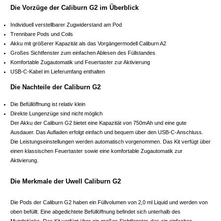
Die Vorzüge der Caliburn G2 im Überblick
Individuell verstellbarer Zugwiderstand am Pod
Trennbare Pods und Coils
Akku mit größerer Kapazität als das Vorgängermodell Caliburn A2
Großes Sichtfenster zum einfachen Ablesen des Füllstandes
Komfortable Zugautomatik und Feuertaster zur Aktivierung
USB-C-Kabel im Lieferumfang enthalten
Die Nachteile der Caliburn G2
Die Befüllöffnung ist relativ klein
Direkte Lungenzüge sind nicht möglich
Der Akku der Caliburn G2 bietet eine Kapazität von 750mAh und eine gute
Ausdauer. Das Aufladen erfolgt einfach und bequem über den USB-C-Anschluss.
Die Leistungseinstellungen werden automatisch vorgenommen. Das Kit verfügt über
einen klassischen Feuertaster sowie eine komfortable Zugautomatik zur
Aktivierung.
Die Merkmale der Uwell Caliburn G2
Die Pods der Caliburn G2 haben ein Füllvolumen von 2,0 ml Liquid und werden von
oben befüllt. Eine abgedichtete Befüllöffnung befindet sich unterhalb des
Mundstücks. Das Kit verfügt über ein großes Sichtfenster, das ein einfaches