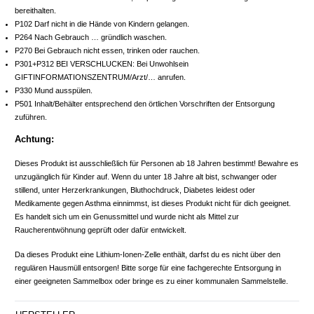
bereithalten.
P102 Darf nicht in die Hände von Kindern gelangen.
P264 Nach Gebrauch … gründlich waschen.
P270 Bei Gebrauch nicht essen, trinken oder rauchen.
P301+P312 BEI VERSCHLUCKEN: Bei Unwohlsein
GIFTINFORMATIONSZENTRUM/Arzt/… anrufen.
P330 Mund ausspülen.
P501 Inhalt/Behälter entsprechend den örtlichen Vorschriften der Entsorgung
zuführen.
Achtung:
Dieses Produkt ist ausschließlich für Personen ab 18 Jahren bestimmt! Bewahre es
unzugänglich für Kinder auf. Wenn du unter 18 Jahre alt bist, schwanger oder
stillend, unter Herzerkrankungen, Bluthochdruck, Diabetes leidest oder
Medikamente gegen Asthma einnimmst, ist dieses Produkt nicht für dich geeignet.
Es handelt sich um ein Genussmittel und wurde nicht als Mittel zur
Raucherentwöhnung geprüft oder dafür entwickelt.
Da dieses Produkt eine Lithium-Ionen-Zelle enthält, darfst du es nicht über den
regulären Hausmüll entsorgen! Bitte sorge für eine fachgerechte Entsorgung in
einer geeigneten Sammelbox oder bringe es zu einer kommunalen Sammelstelle.