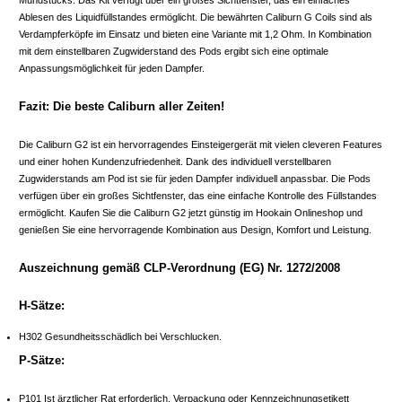
Ablesen des Liquidfüllstandes ermöglicht. Die bewährten Caliburn G Coils sind als
Verdampferköpfe im Einsatz und bieten eine Variante mit 1,2 Ohm. In Kombination
mit dem einstellbaren Zugwiderstand des Pods ergibt sich eine optimale
Anpassungsmöglichkeit für jeden Dampfer.
Fazit: Die beste Caliburn aller Zeiten!
Die Caliburn G2 ist ein hervorragendes Einsteigergerät mit vielen cleveren Features
und einer hohen Kundenzufriedenheit. Dank des individuell verstellbaren
Zugwiderstands am Pod ist sie für jeden Dampfer individuell anpassbar. Die Pods
verfügen über ein großes Sichtfenster, das eine einfache Kontrolle des Füllstandes
ermöglicht. Kaufen Sie die Caliburn G2 jetzt günstig im Hookain Onlineshop und
genießen Sie eine hervorragende Kombination aus Design, Komfort und Leistung.
Auszeichnung gemäß CLP-Verordnung (EG) Nr. 1272/2008
H-Sätze:
H302 Gesundheitsschädlich bei Verschlucken.
P-Sätze:
P101 Ist ärztlicher Rat erforderlich, Verpackung oder Kennzeichnungsetikett