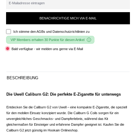
BENACHRICHTIGE MICH VIA E-MAIL
Ich stimme den
AGBs und Datenschutzrichtlinien
zu
VIP Members erhalten 30 Punkte für diesen Artikel
Bald verfügbar - wir melden uns gerne via E-Mail
BESCHREIBUNG
Die Uwell Caliburn G2: Die perfekte E-Zigarette für unterwegs
Entdecken Sie die Caliburn G2 von Uwell – eine kompakte E-Zigarette, die speziell
für den mobilen Einsatz konzipiert wurde. Die Caliburn G Coils sorgen für ein
unvergleichliches Geschmacks- und Dampferlebnis, während das Kit
gleichermaßen für Einsteiger und erfahrene Dampfer geeignet ist. Kaufen Sie die
Caliburn G2 jetzt günstig im Hookain Onlineshop.