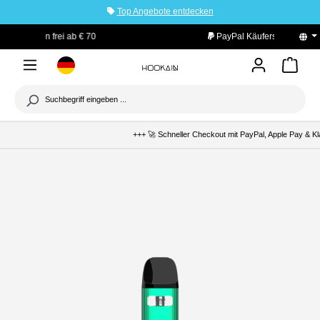
Top Angebote entdecken
tinhalt springen
PayPal Käuferschutz
+++ 🚀 Schneller Checkout mit PayPal, Apple Pay & Kl