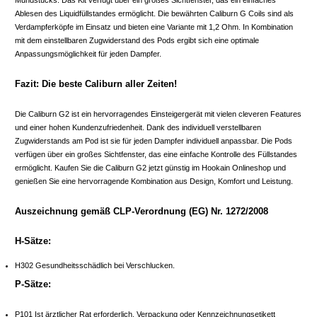
Ablesen des Liquidfüllstandes ermöglicht. Die bewährten Caliburn G Coils sind als
Verdampferköpfe im Einsatz und bieten eine Variante mit 1,2 Ohm. In Kombination
mit dem einstellbaren Zugwiderstand des Pods ergibt sich eine optimale
Anpassungsmöglichkeit für jeden Dampfer.
Fazit: Die beste Caliburn aller Zeiten!
Die Caliburn G2 ist ein hervorragendes Einsteigergerät mit vielen cleveren Features
und einer hohen Kundenzufriedenheit. Dank des individuell verstellbaren
Zugwiderstands am Pod ist sie für jeden Dampfer individuell anpassbar. Die Pods
verfügen über ein großes Sichtfenster, das eine einfache Kontrolle des Füllstandes
ermöglicht. Kaufen Sie die Caliburn G2 jetzt günstig im Hookain Onlineshop und
genießen Sie eine hervorragende Kombination aus Design, Komfort und Leistung.
Auszeichnung gemäß CLP-Verordnung (EG) Nr. 1272/2008
H-Sätze:
H302 Gesundheitsschädlich bei Verschlucken.
P-Sätze:
P101 Ist ärztlicher Rat erforderlich, Verpackung oder Kennzeichnungsetikett