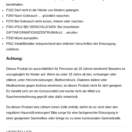
bereithalten.
P102 Darf nicht in die Hände von Kindern gelangen.
P264 Nach Gebrauch … gründlich waschen.
P270 Bei Gebrauch nicht essen, trinken oder rauchen.
P301+P312 BEI VERSCHLUCKEN: Bei Unwohlsein
GIFTINFORMATIONSZENTRUM/Arzt/… anrufen.
P330 Mund ausspülen.
P501 Inhalt/Behälter entsprechend den örtlichen Vorschriften der Entsorgung
zuführen.
Achtung:
Dieses Produkt ist ausschließlich für Personen ab 18 Jahren bestimmt! Bewahre es
unzugänglich für Kinder auf. Wenn du unter 18 Jahre alt bist, schwanger oder
stillend, unter Herzerkrankungen, Bluthochdruck, Diabetes leidest oder
Medikamente gegen Asthma einnimmst, ist dieses Produkt nicht für dich geeignet.
Es handelt sich um ein Genussmittel und wurde nicht als Mittel zur
Raucherentwöhnung geprüft oder dafür entwickelt.
Da dieses Produkt eine Lithium-Ionen-Zelle enthält, darfst du es nicht über den
regulären Hausmüll entsorgen! Bitte sorge für eine fachgerechte Entsorgung in
einer geeigneten Sammelbox oder bringe es zu einer kommunalen Sammelstelle.