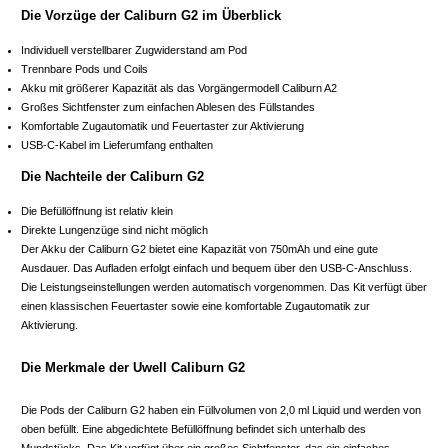
Die Vorzüge der Caliburn G2 im Überblick
Individuell verstellbarer Zugwiderstand am Pod
Trennbare Pods und Coils
Akku mit größerer Kapazität als das Vorgängermodell Caliburn A2
Großes Sichtfenster zum einfachen Ablesen des Füllstandes
Komfortable Zugautomatik und Feuertaster zur Aktivierung
USB-C-Kabel im Lieferumfang enthalten
Die Nachteile der Caliburn G2
Die Befüllöffnung ist relativ klein
Direkte Lungenzüge sind nicht möglich
Der Akku der Caliburn G2 bietet eine Kapazität von 750mAh und eine gute
Ausdauer. Das Aufladen erfolgt einfach und bequem über den USB-C-Anschluss.
Die Leistungseinstellungen werden automatisch vorgenommen. Das Kit verfügt über
einen klassischen Feuertaster sowie eine komfortable Zugautomatik zur
Aktivierung.
Die Merkmale der Uwell Caliburn G2
Die Pods der Caliburn G2 haben ein Füllvolumen von 2,0 ml Liquid und werden von
oben befüllt. Eine abgedichtete Befüllöffnung befindet sich unterhalb des
Mundstücks. Das Kit verfügt über ein großes Sichtfenster, das ein einfaches