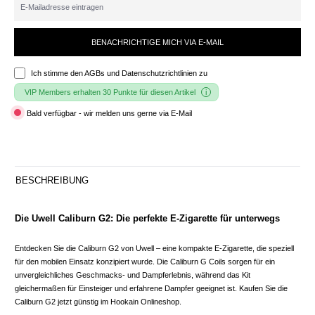
BENACHRICHTIGE MICH VIA E-MAIL
Ich stimme den
AGBs und Datenschutzrichtlinien
zu
VIP Members erhalten 30 Punkte für diesen Artikel
Bald verfügbar - wir melden uns gerne via E-Mail
BESCHREIBUNG
Die Uwell Caliburn G2: Die perfekte E-Zigarette für unterwegs
Entdecken Sie die Caliburn G2 von Uwell – eine kompakte E-Zigarette, die speziell
für den mobilen Einsatz konzipiert wurde. Die Caliburn G Coils sorgen für ein
unvergleichliches Geschmacks- und Dampferlebnis, während das Kit
gleichermaßen für Einsteiger und erfahrene Dampfer geeignet ist. Kaufen Sie die
Caliburn G2 jetzt günstig im Hookain Onlineshop.