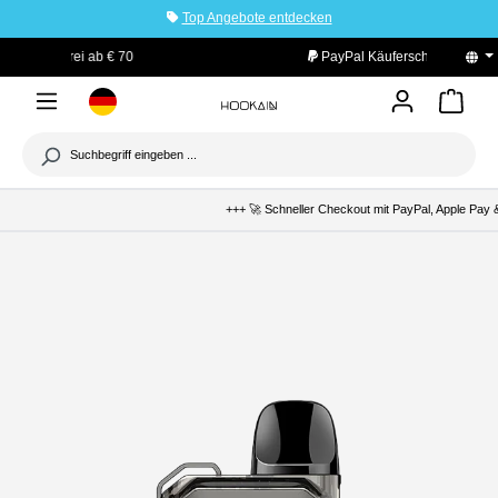
Top Angebote entdecken
tinhalt springen
PayPal Käuferschutz
+++ 🚀 Schneller Checkout mit PayPal, Apple Pay &