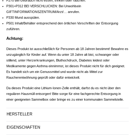
P270 Bei Gebrauch nicht essen, trinken oder rauchen.
P301+P312 BEI VERSCHLUCKEN: Bei Unwohlsein
GIFTINFORMATIONSZENTRUM/Arzt/… anrufen.
P330 Mund ausspülen.
P501 Inhalt/Behälter entsprechend den örtlichen Vorschriften der Entsorgung
zuführen.
Achtung:
Dieses Produkt ist ausschließlich für Personen ab 18 Jahren bestimmt! Bewahre es
unzugänglich für Kinder auf. Wenn du unter 18 Jahre alt bist, schwanger oder
stillend, unter Herzerkrankungen, Bluthochdruck, Diabetes leidest oder
Medikamente gegen Asthma einnimmst, ist dieses Produkt nicht für dich geeignet.
Es handelt sich um ein Genussmittel und wurde nicht als Mittel zur
Raucherentwöhnung geprüft oder dafür entwickelt.
Da dieses Produkt eine Lithium-Ionen-Zelle enthält, darfst du es nicht über den
regulären Hausmüll entsorgen! Bitte sorge für eine fachgerechte Entsorgung in
einer geeigneten Sammelbox oder bringe es zu einer kommunalen Sammelstelle.
HERSTELLER
EIGENSCHAFTEN