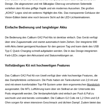
Design. Die abgesetzten und mit Silikatglas-Überzug versehenen Seitenteile
verleihen dem Kit eine griffige Haptik und ein modernes Aussehen. Die großen
„KOKO“ Logos sind ein weiteres Highlight des Kits. Das transparente Gehäuse der
Vision-Edition bietet eine noch bessere Sicht auf die LED-Lichtanimationen.
Einfache Bedienung und langlebiger Akku
Die Bedienung des Caliburn GK2 Pod Kits ist denkbar einfach. Das Gerät verfügt
über eine Zugautomatik und startet automatisch beim Ziehen. Der integrierte 690
mAh Akku bietet genügend Ausdauer für den ganzen Tag und kann dank des USB
Typ-C Quick-Charging schnell aufgeladen werden. Die in das Design integrierten
Farb-LEDs zeigen den Akkustand und Statusmeldungen an.
Vollständiges Kit mit hochwertigen Features
Das Caliburn GK2 Pod Kit von Uwell verfügt über viele hochwertige Features, die
das Dampferlebnis verbessern. Die Pods haben ein Tankvolumen von 2,0 ml und
sind mit einem komfortablen Top-Fill-System unter dem ergonomischen
Mundstück
ausgestattet. Die MTL Luftführung kann über ein Stellrad an der Unterseite des
Pods eingestellt werden. Die Verdampferköpfe sind einfach per Push & Pull zu
wechseln und sind bereits vorinstalliert. Die Caliburn G2 Coils mit 1,2 Ohm und 0,8
Ohm sorgen für einen intensiven Geschmack und dichten Dampf. Zudem bietet das