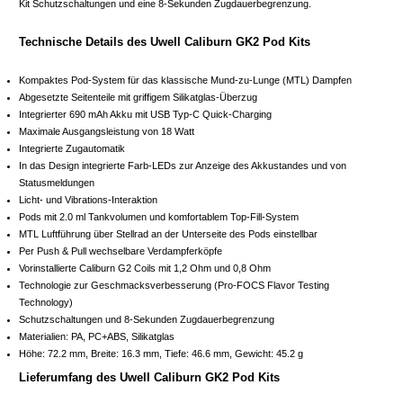
Kit Schutzschaltungen und eine 8-Sekunden Zugdauerbegrenzung.
Technische Details des Uwell Caliburn GK2 Pod Kits
Kompaktes Pod-System für das klassische Mund-zu-Lunge (MTL) Dampfen
Abgesetzte Seitenteile mit griffigem Silikatglas-Überzug
Integrierter 690 mAh Akku mit USB Typ-C Quick-Charging
Maximale Ausgangsleistung von 18 Watt
Integrierte Zugautomatik
In das Design integrierte Farb-LEDs zur Anzeige des Akkustandes und von
Statusmeldungen
Licht- und Vibrations-Interaktion
Pods mit 2.0 ml Tankvolumen und komfortablem Top-Fill-System
MTL Luftführung über Stellrad an der Unterseite des Pods einstellbar
Per Push & Pull wechselbare Verdampferköpfe
Vorinstallierte Caliburn G2 Coils mit 1,2 Ohm und 0,8 Ohm
Technologie zur Geschmacksverbesserung (Pro-FOCS Flavor Testing
Technology)
Schutzschaltungen und 8-Sekunden Zugdauerbegrenzung
Materialien: PA, PC+ABS, Silikatglas
Höhe: 72.2 mm, Breite: 16.3 mm, Tiefe: 46.6 mm, Gewicht: 45.2 g
Lieferumfang des Uwell Caliburn GK2 Pod Kits