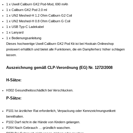
1 x Uwell Caliburn GK2 Pod-Mod, 690 mAh
1 x Caliburn GK2 Pod 2.0 ml
1 x UN2 Meshed-H 1.2 Ohm Caliburn G2 Coil
1 x UN2 Meshed-H 0.8 Ohm Caliburn G Coil
1 x USB Typ-C Ladekabel
1 x Lanyard
1 x Bedienungsanleitung
Dieses hochwertige Uwell Caliburn GK2 Pod Kit ist bei Hookain Onlineshop
preiswert erhältlich und bietet alle Funktionen, die ein Dampferherz höher schlagen
lassen.
Auszeichnung gemäß CLP-Verordnung (EG) Nr. 1272/2008
H-Sätze:
H302 Gesundheitsschädlich bei Verschlucken.
P-Sätze:
P101 Ist ärztlicher Rat erforderlich, Verpackung oder Kennzeichnungsetikett
bereithalten.
P102 Darf nicht in die Hände von Kindern gelangen.
P264 Nach Gebrauch … gründlich waschen.