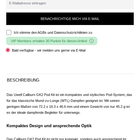
BENACHRICHTIGE MICH VIA E-MAIL
Ich stimme den
AGBs und Datenschutzrichtlinien
zu
VIP Members erhalten 30 Punkte für diesen Artikel
Bald verfügbar - wir melden uns gerne via E-Mail
BESCHREIBUNG
Das Uwell Caliburn GK2 Pod Kit ist ein kompaktes und stylisches Pod-System, das
für das klassische Mund-zu-Lunge (MTL) Dampfen geeignet ist. Mit seinen
geringen Maßen von 72.2 x 16.3 x 46.6 mm und einem Gewicht von nur 45.2 g ist
es der ideale dampfende Begleiter für unterwegs.
Kompaktes Design und ansprechende Optik
Das Caliburn GK2 Pod Kit ist nicht nur kompakt, sondern auch ansprechend im