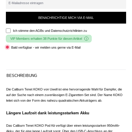
BENACHRICHTIGE MICH VIA E-MAIL
Ich stimme den
AGBs und Datenschutzrichtlinien
zu
VIP Members erhalten 38 Punkte für diesen Artikel
Bald verfügbar - wir melden uns gerne via E-Mail
BESCHREIBUNG
Die Caliburn Tenet KOKO von Uwell ist eine hervorragende Wahl für Dampfer, die
auf der Suche nach einem zuverlässigen E-Zigaretten-Set sind. Der Name KOKO
leitet sich von der Form des nahezu quadratischen Akkuträgers ab.
Längere Laufzeit dank leistungsstarkem Akku
Das Caliburn Tenet KOKO Pod Kit verfügt über einen leistungsstarken 950mAh-
Akku, der für eine lange Laufzeit sorgt. Über den USB-C-Anschluss an der