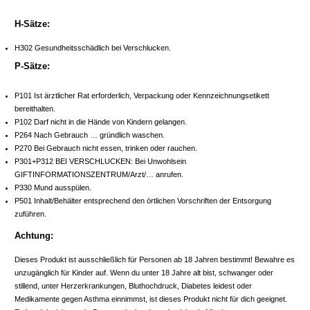
H-Sätze:
H302 Gesundheitsschädlich bei Verschlucken.
P-Sätze:
P101 Ist ärztlicher Rat erforderlich, Verpackung oder Kennzeichnungsetikett
bereithalten.
P102 Darf nicht in die Hände von Kindern gelangen.
P264 Nach Gebrauch … gründlich waschen.
P270 Bei Gebrauch nicht essen, trinken oder rauchen.
P301+P312 BEI VERSCHLUCKEN: Bei Unwohlsein
GIFTINFORMATIONSZENTRUM/Arzt/… anrufen.
P330 Mund ausspülen.
P501 Inhalt/Behälter entsprechend den örtlichen Vorschriften der Entsorgung
zuführen.
Achtung:
Dieses Produkt ist ausschließlich für Personen ab 18 Jahren bestimmt! Bewahre es
unzugänglich für Kinder auf. Wenn du unter 18 Jahre alt bist, schwanger oder
stillend, unter Herzerkrankungen, Bluthochdruck, Diabetes leidest oder
Medikamente gegen Asthma einnimmst, ist dieses Produkt nicht für dich geeignet.