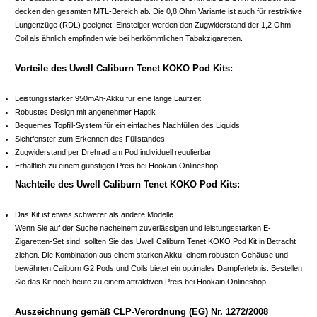
decken den gesamten MTL-Bereich ab. Die 0,8 Ohm Variante ist auch für restriktive
Lungenzüge (RDL) geeignet. Einsteiger werden den Zugwiderstand der 1,2 Ohm
Coil als ähnlich empfinden wie bei herkömmlichen Tabakzigaretten.
Vorteile des Uwell Caliburn Tenet KOKO Pod Kits:
Leistungsstarker 950mAh-Akku für eine lange Laufzeit
Robustes Design mit angenehmer Haptik
Bequemes Topfill-System für ein einfaches Nachfüllen des Liquids
Sichtfenster zum Erkennen des Füllstandes
Zugwiderstand per Drehrad am Pod individuell regulierbar
Erhältlich zu einem günstigen Preis bei Hookain Onlineshop
Nachteile des Uwell Caliburn Tenet KOKO Pod Kits:
Das Kit ist etwas schwerer als andere Modelle
Wenn Sie auf der Suche nacheinem zuverlässigen und leistungsstarken E-
Zigaretten-Set sind, sollten Sie das Uwell Caliburn Tenet KOKO Pod Kit in Betracht
ziehen. Die Kombination aus einem starken Akku, einem robusten Gehäuse und
bewährten Caliburn G2 Pods und Coils bietet ein optimales Dampferlebnis. Bestellen
Sie das Kit noch heute zu einem attraktiven Preis bei Hookain Onlineshop.
Auszeichnung gemäß CLP-Verordnung (EG) Nr. 1272/2008