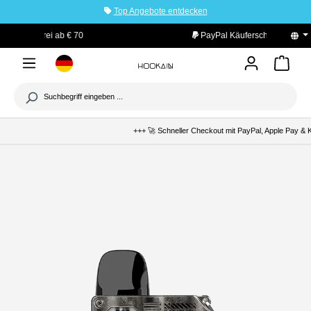
Top Angebote entdecken
tinhalt springen
PayPal Käuferschutz
+++ 🚀 Schneller Checkout mit PayPal, Apple Pay & K