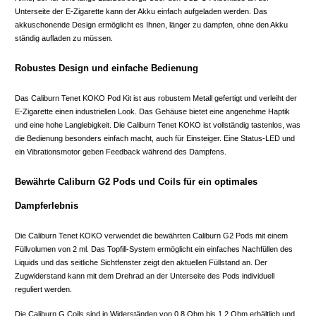
Unterseite der E-Zigarette kann der Akku einfach aufgeladen werden. Das
akkuschonende Design ermöglicht es Ihnen, länger zu dampfen, ohne den Akku
ständig aufladen zu müssen.
Robustes Design und einfache Bedienung
Das Caliburn Tenet KOKO Pod Kit ist aus robustem Metall gefertigt und verleiht der
E-Zigarette einen industriellen Look. Das Gehäuse bietet eine angenehme Haptik
und eine hohe Langlebigkeit. Die Caliburn Tenet KOKO ist vollständig tastenlos, was
die Bedienung besonders einfach macht, auch für Einsteiger. Eine Status-LED und
ein Vibrationsmotor geben Feedback während des Dampfens.
Bewährte Caliburn G2 Pods und Coils für ein optimales
Dampferlebnis
Die Caliburn Tenet KOKO verwendet die bewährten Caliburn G2 Pods mit einem
Füllvolumen von 2 ml. Das Topfill-System ermöglicht ein einfaches Nachfüllen des
Liquids und das seitliche Sichtfenster zeigt den aktuellen Füllstand an. Der
Zugwiderstand kann mit dem Drehrad an der Unterseite des Pods individuell
reguliert werden.
Die Caliburn G Coils sind in Widerständen von 0,8 Ohm bis 1,2 Ohm erhältlich und