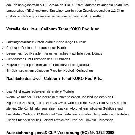
decken den gesamten MTL-Bereich ab. Die 0,8 Ohm Variante ist auch für restriktive
Lungenzüge (RDL) geeignet. Einsteiger werden den Zugwiderstand der 1,2 Ohm
Coil als ähnlich empfinden wie bei herkömmlichen Tabakzigaretten.
Vorteile des Uwell Caliburn Tenet KOKO Pod Kits:
Leistungsstarker 950mAh-Akku für eine lange Laufzeit
Robustes Design mit angenehmer Haptik
Bequemes Topfill-System für ein einfaches Nachfüllen des Liquids
Sichtfenster zum Erkennen des Füllstandes
Zugwiderstand per Drehrad am Pod individuell regulierbar
Erhältlich zu einem günstigen Preis bei Hookain Onlineshop
Nachteile des Uwell Caliburn Tenet KOKO Pod Kits:
Das Kit ist etwas schwerer als andere Modelle
Wenn Sie auf der Suche nacheinem zuverlässigen und leistungsstarken E-
Zigaretten-Set sind, sollten Sie das Uwell Caliburn Tenet KOKO Pod Kit in Betracht
ziehen. Die Kombination aus einem starken Akku, einem robusten Gehäuse und
bewährten Caliburn G2 Pods und Coils bietet ein optimales Dampferlebnis. Bestellen
Sie das Kit noch heute zu einem attraktiven Preis bei Hookain Onlineshop.
Auszeichnung gemäß CLP-Verordnung (EG) Nr. 1272/2008