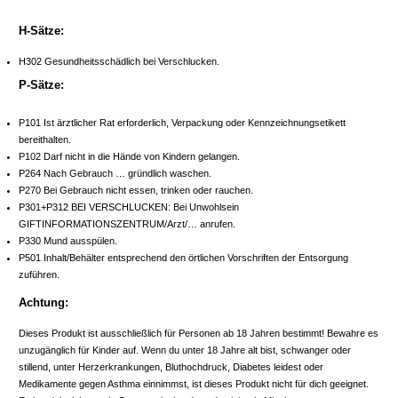
H-Sätze:
H302 Gesundheitsschädlich bei Verschlucken.
P-Sätze:
P101 Ist ärztlicher Rat erforderlich, Verpackung oder Kennzeichnungsetikett
bereithalten.
P102 Darf nicht in die Hände von Kindern gelangen.
P264 Nach Gebrauch … gründlich waschen.
P270 Bei Gebrauch nicht essen, trinken oder rauchen.
P301+P312 BEI VERSCHLUCKEN: Bei Unwohlsein
GIFTINFORMATIONSZENTRUM/Arzt/… anrufen.
P330 Mund ausspülen.
P501 Inhalt/Behälter entsprechend den örtlichen Vorschriften der Entsorgung
zuführen.
Achtung:
Dieses Produkt ist ausschließlich für Personen ab 18 Jahren bestimmt! Bewahre es
unzugänglich für Kinder auf. Wenn du unter 18 Jahre alt bist, schwanger oder
stillend, unter Herzerkrankungen, Bluthochdruck, Diabetes leidest oder
Medikamente gegen Asthma einnimmst, ist dieses Produkt nicht für dich geeignet.