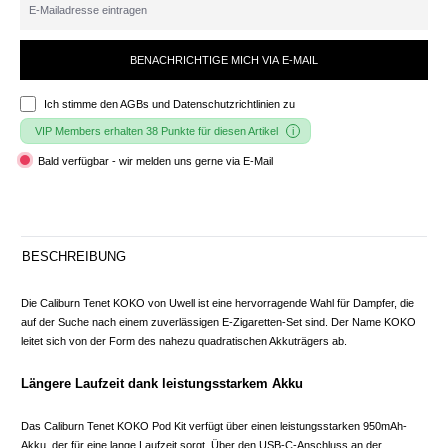
BENACHRICHTIGE MICH VIA E-MAIL
Ich stimme den
AGBs und Datenschutzrichtlinien
zu
VIP Members erhalten 38 Punkte für diesen Artikel
Bald verfügbar - wir melden uns gerne via E-Mail
BESCHREIBUNG
Die Caliburn Tenet KOKO von Uwell ist eine hervorragende Wahl für Dampfer, die
auf der Suche nach einem zuverlässigen E-Zigaretten-Set sind. Der Name KOKO
leitet sich von der Form des nahezu quadratischen Akkuträgers ab.
Längere Laufzeit dank leistungsstarkem Akku
Das Caliburn Tenet KOKO Pod Kit verfügt über einen leistungsstarken 950mAh-
Akku, der für eine lange Laufzeit sorgt. Über den USB-C-Anschluss an der