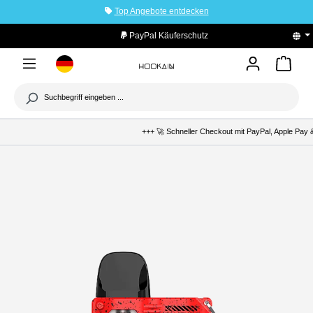
Top Angebote entdecken
tinhalt springen
PayPal Käuferschutz
+++ 🚀 Schneller Checkout mit PayPal, Apple Pay &