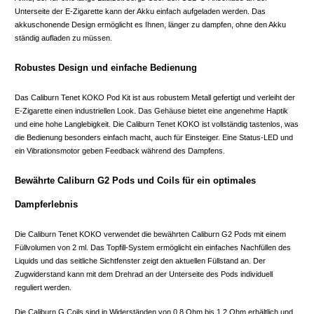
Unterseite der E-Zigarette kann der Akku einfach aufgeladen werden. Das
akkuschonende Design ermöglicht es Ihnen, länger zu dampfen, ohne den Akku
ständig aufladen zu müssen.
Robustes Design und einfache Bedienung
Das Caliburn Tenet KOKO Pod Kit ist aus robustem Metall gefertigt und verleiht der
E-Zigarette einen industriellen Look. Das Gehäuse bietet eine angenehme Haptik
und eine hohe Langlebigkeit. Die Caliburn Tenet KOKO ist vollständig tastenlos, was
die Bedienung besonders einfach macht, auch für Einsteiger. Eine Status-LED und
ein Vibrationsmotor geben Feedback während des Dampfens.
Bewährte Caliburn G2 Pods und Coils für ein optimales
Dampferlebnis
Die Caliburn Tenet KOKO verwendet die bewährten Caliburn G2 Pods mit einem
Füllvolumen von 2 ml. Das Topfill-System ermöglicht ein einfaches Nachfüllen des
Liquids und das seitliche Sichtfenster zeigt den aktuellen Füllstand an. Der
Zugwiderstand kann mit dem Drehrad an der Unterseite des Pods individuell
reguliert werden.
Die Caliburn G Coils sind in Widerständen von 0,8 Ohm bis 1,2 Ohm erhältlich und