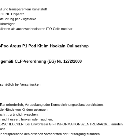
l und transparentem Kunststoff
en GENE Chipsatz
ssteuerung per Zugstärke
Akkuträger
allierten als auch wechselbaren ITO Coils nutzbar
n
oPoo Argus P1 Pod Kit im Hookain Onlineshop
gemäß CLP-Verordnung (EG) Nr. 1272/2008
chädlich bei Verschlucken.
r Rat erforderlich, Verpackung oder Kennzeichnungsetikett bereithalten.
 die Hände von Kindern gelangen.
ch … gründlich waschen.
 nicht essen, trinken oder rauchen.
ERSCHLUCKEN: Bei Unwohlsein GIFTINFORMATIONSZENTRUM/Arzt/… anrufen.
len.
er entsprechend den örtlichen Vorschriften der Entsorgung zuführen.