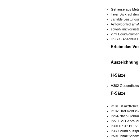
Gehäuse aus Metal
freier Blick auf d
variable Leistung
Airflowcontrol am 
sowohl mit vorinst
2 ml Liquidvolume
USB-C-Anschluss
Erlebe das Vo
Auszeichnung 
H-Sätze:
H302 Gesundheitss
P-Sätze:
P101 Ist ärztliche
P102 Darf nicht in
P264 Nach Gebrau
P270 Bei Gebrauch
P301+P312 BEI V
P330 Mund ausspü
P501 Inhalt/Behält