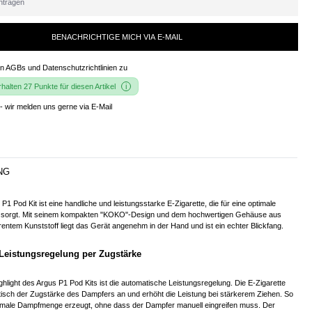
BENACHRICHTIGE MICH VIA E-MAIL
en
AGBs und Datenschutzrichtlinien
zu
alten 27 Punkte für diesen Artikel
- wir melden uns gerne via E-Mail
NG
1 Pod Kit ist eine handliche und leistungsstarke E-Zigarette, die für eine optimale
 sorgt. Mit seinem kompakten "KOKO"-Design und dem hochwertigen Gehäuse aus
rentem Kunststoff liegt das Gerät angenehm in der Hand und ist ein echter Blickfang.
Leistungsregelung per Zugstärke
hlight des Argus P1 Pod Kits ist die automatische Leistungsregelung. Die E-Zigarette
tisch der Zugstärke des Dampfers an und erhöht die Leistung bei stärkerem Ziehen. So
timale Dampfmenge erzeugt, ohne dass der Dampfer manuell eingreifen muss. Der