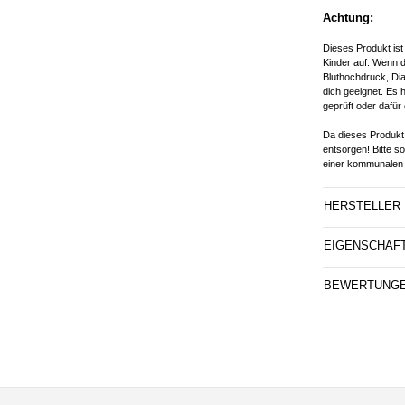
Achtung:
Dieses Produkt ist
Kinder auf. Wenn d
Bluthochdruck, Dia
dich geeignet. Es 
geprüft oder dafür 
Da dieses Produkt 
entsorgen! Bitte s
einer kommunalen 
HERSTELLER
EIGENSCHAF
BEWERTUNG