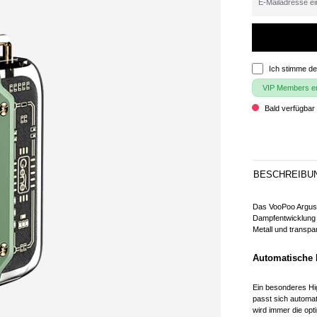
Ich stimme d
VIP Members erh
Bald verfügbar 
BESCHREIBU
Das VooPoo Argus P
Dampfentwicklung
Metall und transpa
Automatische 
Ein besonderes Hig
passt sich automa
wird immer die op