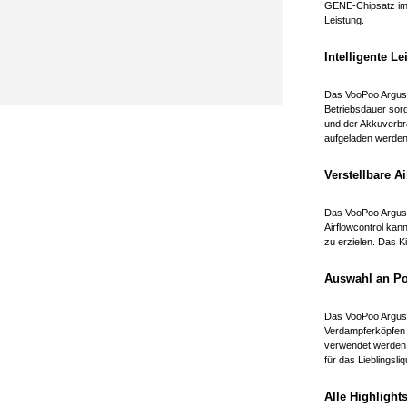
GENE-Chipsatz im I
Leistung.
Intelligente L
Das VooPoo Argus P
Betriebsdauer sorg
und der Akkuverbra
aufgeladen werden
Verstellbare A
Das VooPoo Argus P
Airflowcontrol kan
zu erzielen. Das K
Auswahl an Po
Das VooPoo Argus P
Verdampferköpfen 
verwendet werden 
für das Lieblingsl
Alle Highlights