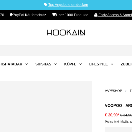
Top Angebote entdecken
 70
PayPal Käuferschutz
Über 1000 Produkte
Early Access & Angeb
HISHATABAK
SHISHAS
KÖPFE
LIFESTYLE
ZUBE
VAPESHOP
T
VOOPOO - ARG
€ 26,90*
€ 34,9
Preise inkl. MwSt. 