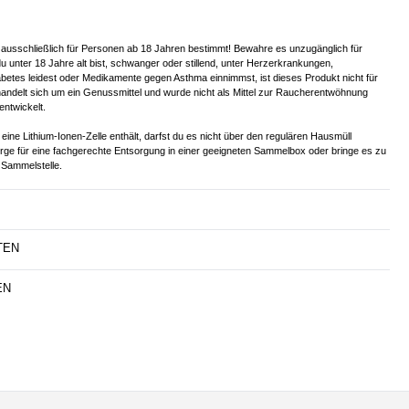
 ausschließlich für Personen ab 18 Jahren bestimmt! Bewahre es unzugänglich für
u unter 18 Jahre alt bist, schwanger oder stillend, unter Herzerkrankungen,
betes leidest oder Medikamente gegen Asthma einnimmst, ist dieses Produkt nicht für
handelt sich um ein Genussmittel und wurde nicht als Mittel zur Raucherentwöhnung
entwickelt.
eine Lithium-Ionen-Zelle enthält, darfst du es nicht über den regulären Hausmüll
orge für eine fachgerechte Entsorgung in einer geeigneten Sammelbox oder bringe es zu
Sammelstelle.
TEN
EN