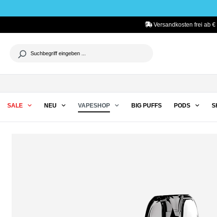
he springen
Zur Hauptnavigation springen
Versandkosten frei ab €
SALE
NEU
VAPESHOP
BIG PUFFS
PODS
S