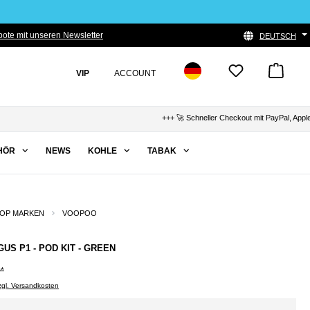
ote mit unseren Newsletter
DEUTSCH
VIP
ACCOUNT
+++ 🚀 Schneller Checkout mit PayPal, Apple Pay &
HÖR
NEWS
KOHLE
TABAK
OP MARKEN
VOOPOO
US P1 - POD KIT - GREEN
0*
zzgl. Versandkosten