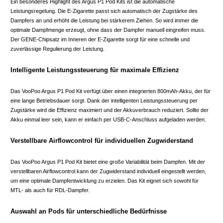
Ein besonderes Highlight des Argus P1 Pod Kits ist die automatische
Leistungsregelung. Die E-Zigarette passt sich automatisch der Zugstärke des
Dampfers an und erhöht die Leistung bei stärkerem Ziehen. So wird immer die
optimale Dampfmenge erzeugt, ohne dass der Dampfer manuell eingreifen muss.
Der GENE-Chipsatz im Inneren der E-Zigarette sorgt für eine schnelle und
zuverlässige Regulierung der Leistung.
Intelligente Leistungssteuerung für maximale Effizienz
Das VooPoo Argus P1 Pod Kit verfügt über einen integrierten 800mAh-Akku, der für
eine lange Betriebsdauer sorgt. Dank der intelligenten Leistungssteuerung per
Zugstärke wird die Effizienz maximiert und der Akkuverbrauch reduziert. Sollte der
Akku einmal leer sein, kann er einfach per USB-C-Anschluss aufgeladen werden.
Verstellbare Airflowcontrol für individuellen Zugwiderstand
Das VooPoo Argus P1 Pod Kit bietet eine große Variabilität beim Dampfen. Mit der
verstellbaren Airflowcontrol kann der Zugwiderstand individuell eingestellt werden,
um eine optimale Dampfentwicklung zu erzielen. Das Kit eignet sich sowohl für
MTL- als auch für RDL-Dampfer.
Auswahl an Pods für unterschiedliche Bedürfnisse