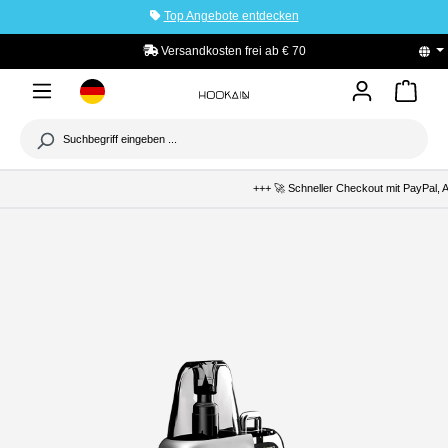
Top Angebote entdecken
tinhalt springen
Versandkosten frei ab € 70
PayPal K
+++ 🚀 Schneller Checkout mit PayPal, Apple