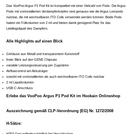
Das VooPoo Argus P1 Pod Kit ist kompatibel mit einer Vielzahl von Pods. Die Argus
Pods mit vorinstallierten Verdampferköpfen sind genauso wie die Argus Leerpods
nutzbar, die mit wechselbaren ITO Coils verwendet werden können. Beide Pods
haben ein Füllvolumen von 2 ml und bieten damit genügend Platz für das
Lieblingsliquid des Dampfers.
Alle Highlights auf einen Blick
Gehäuse aus Metall und transparentem Kunststoff
freier Blick auf den GENE Chipsatz
variable Leistungssteuerung per Zugstärke
Airflowcontrol am Akkuträger
sowohl mit vorinstallierten als auch wechselbaren ITO Coils nutzbar
2 ml Liquidvolumen
USB-C-Anschluss
Erlebe das VooPoo Argus P1 Pod Kit im Hookain Onlineshop
Auszeichnung gemäß CLP-Verordnung (EG) Nr. 1272/2008
H-Sätze:
H302 Gesundheitsschädlich bei Verschlucken.