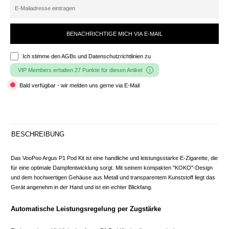
BENACHRICHTIGE MICH VIA E-MAIL
Ich stimme den
AGBs und Datenschutzrichtlinien
zu
VIP Members erhalten 27 Punkte für diesen Artikel
Bald verfügbar - wir melden uns gerne via E-Mail
BESCHREIBUNG
Das VooPoo Argus P1 Pod Kit ist eine handliche und leistungsstarke E-Zigarette, die
für eine optimale Dampfentwicklung sorgt. Mit seinem kompakten "KOKO"-Design
und dem hochwertigen Gehäuse aus Metall und transparentem Kunststoff liegt das
Gerät angenehm in der Hand und ist ein echter Blickfang.
Automatische Leistungsregelung per Zugstärke