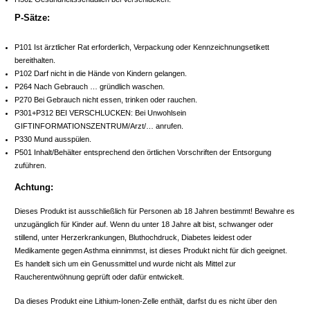
P-Sätze:
P101 Ist ärztlicher Rat erforderlich, Verpackung oder Kennzeichnungsetikett
bereithalten.
P102 Darf nicht in die Hände von Kindern gelangen.
P264 Nach Gebrauch … gründlich waschen.
P270 Bei Gebrauch nicht essen, trinken oder rauchen.
P301+P312 BEI VERSCHLUCKEN: Bei Unwohlsein
GIFTINFORMATIONSZENTRUM/Arzt/… anrufen.
P330 Mund ausspülen.
P501 Inhalt/Behälter entsprechend den örtlichen Vorschriften der Entsorgung
zuführen.
Achtung:
Dieses Produkt ist ausschließlich für Personen ab 18 Jahren bestimmt! Bewahre es
unzugänglich für Kinder auf. Wenn du unter 18 Jahre alt bist, schwanger oder
stillend, unter Herzerkrankungen, Bluthochdruck, Diabetes leidest oder
Medikamente gegen Asthma einnimmst, ist dieses Produkt nicht für dich geeignet.
Es handelt sich um ein Genussmittel und wurde nicht als Mittel zur
Raucherentwöhnung geprüft oder dafür entwickelt.
Da dieses Produkt eine Lithium-Ionen-Zelle enthält, darfst du es nicht über den