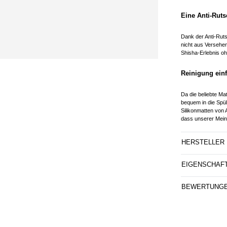
Eine Anti-Ruts
Dank der Anti-Rut
nicht aus Versehen
Shisha-Erlebnis o
Reinigung einf
Da die beliebte Ma
bequem in die Spülm
Silikonmatten von 
dass unserer Meinu
HERSTELLER
EIGENSCHAF
BEWERTUNG