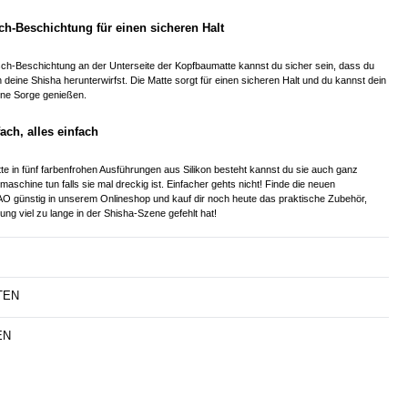
ch-Beschichtung für einen sicheren Halt
sch-Beschichtung an der Unterseite der Kopfbaumatte kannst du sicher sein, dass du
 deine Shisha herunterwirfst. Die Matte sorgt für einen sicheren Halt und du kannst dein
hne Sorge genießen.
ach, alles einfach
tte in fünf farbenfrohen Ausführungen aus Silikon besteht kannst du sie auch ganz
aschine tun falls sie mal dreckig ist. Einfacher gehts nicht! Finde die neuen
AO günstig in unserem Onlineshop und kauf dir noch heute das praktische Zubehör,
ng viel zu lange in der Shisha-Szene gefehlt hat!
TEN
EN