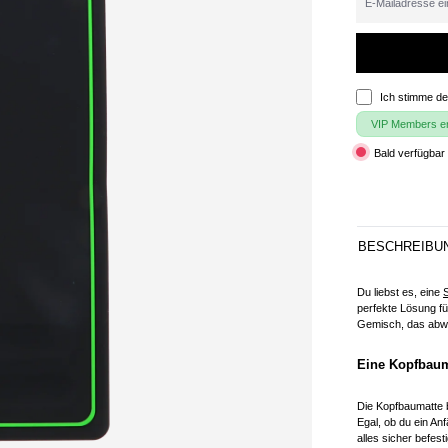
Ich stimme d
VIP Members erh
Bald verfügbar 
BESCHREIBU
Du liebst es, eine
perfekte Lösung fü
Gemisch, das abwa
Eine Kopfbauma
Die Kopfbaumatte b
Egal, ob du ein A
alles sicher befest