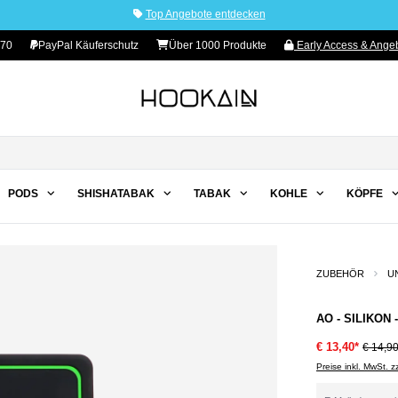
Top Angebote entdecken
 70
PayPal Käuferschutz
Über 1000 Produkte
Early Access & Angeb
PODS
SHISHATABAK
TABAK
KOHLE
KÖPFE
ZUBEHÖR
U
AO - SILIKON
€ 13,40*
€ 14,9
Preise inkl. MwSt. 