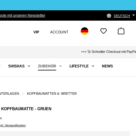
ote mit unseren Newsletter
DEUTSCH
VIP
ACCOUNT
+++ 🚀 Schneller Checkout mit PayPal,
SHISHAS
ZUBEHÖR
LIFESTYLE
NEWS
NTERLAGEN
KOPFBAUMATTEN & -BRETTER
 - KOPFBAUMATTE - GRUEN
0*
zzgl. Versandkosten