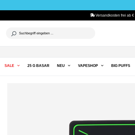
he springen
Zur Hauptnavigation springen
Versandkosten frei ab €
SALE
25 G BASAR
NEU
VAPESHOP
BIG PUFFS