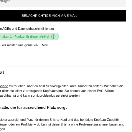
BENACHRICHTIGE MICH VIA E-MAIL
en
AGBs und Datenschutzrichtlinien
zu
alten 14 Punkte für diesen Artikel
- wir melden uns gerne via E-Mail
NG
Shisha
zu rauchen, aber du hast Schwierigkeiten, alles sauber zu halten? Wir haben die
r dich: die leicht zu reinigende Kopfbaumatte. Sie besteht aus einem PVC-Silikon-
schbar ist und kann somit problemlos gereinigt werden.
tte, die für ausreichend Platz sorgt
ietet ausreichend Platz für deinen Shisha-Kopf und das benötigte Kopfbau-Zubehör.
nfänger oder ein Profi bist – du kannst deine Shisha ohne Probleme zusammenbauen und
igen.