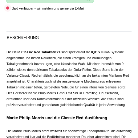
Bald verfügbar - wir melden uns gerne via E-Mail
BESCHREIBUNG
Die
Delia Classic Red Tabaksticks
sind speziell auf die
IQOS Iluma
Systeme
abgestimmt und bieten Rauchern, die einen kräftigen und vollmundigen
Tabakgeschmack bevorzugen, eine klassische Wahl. Mit einer Intensität von 9
zählen sie zu den stärksten Tabaksticks der Delia-Reihe. Diese Sorte ist in der
Variante
Classic Red
erhältlich, die geschmacklich an die bekannten Marlboro Red
angelehnt ist. Charakteristisch ist die ausgewogene Mischung aus erlesenen
Tabaken mit einer tiefen, gerösteten Note, die für einen intensiven Genuss sorgt.
Der Hersteller ist die Philip Morris GmbH mit Sitz in Gräfelfing, Deutschland,
erreichbar über das Kontaktformular auf der offiziellen Website. Alle Sticks sind
präzise verarbeitet und garantieren gleichbleibende Qualität in jeder Anwendung.
Marke Philip Morris und die Classic Red Ausführung
Die Marke Philip Morris steht weltweit für hochwertige Tabakprodukte, die aufwendig
verarbeitet und klar auf die Bedürfnisse moderner Raucher abgestimmt sind. Die