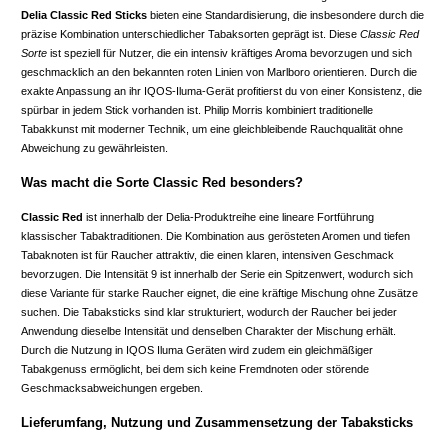
Delia Classic Red Sticks
bieten eine Standardisierung, die insbesondere durch die
präzise Kombination unterschiedlicher Tabaksorten geprägt ist. Diese
Classic Red
Sorte
ist speziell für Nutzer, die ein intensiv kräftiges Aroma bevorzugen und sich
geschmacklich an den bekannten roten Linien von Marlboro orientieren. Durch die
exakte Anpassung an ihr IQOS-Iluma-Gerät profitierst du von einer Konsistenz, die
spürbar in jedem Stick vorhanden ist. Philip Morris kombiniert traditionelle
Tabakkunst mit moderner Technik, um eine gleichbleibende Rauchqualität ohne
Abweichung zu gewährleisten.
Was macht die Sorte Classic Red besonders?
Classic Red
ist innerhalb der Delia-Produktreihe eine lineare Fortführung
klassischer Tabaktraditionen. Die Kombination aus gerösteten Aromen und tiefen
Tabaknoten ist für Raucher attraktiv, die einen klaren, intensiven Geschmack
bevorzugen. Die Intensität 9 ist innerhalb der Serie ein Spitzenwert, wodurch sich
diese Variante für starke Raucher eignet, die eine kräftige Mischung ohne Zusätze
suchen. Die Tabaksticks sind klar strukturiert, wodurch der Raucher bei jeder
Anwendung dieselbe Intensität und denselben Charakter der Mischung erhält.
Durch die Nutzung in IQOS Iluma Geräten wird zudem ein gleichmäßiger
Tabakgenuss ermöglicht, bei dem sich keine Fremdnoten oder störende
Geschmacksabweichungen ergeben.
Lieferumfang, Nutzung und Zusammensetzung der Tabaksticks