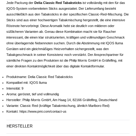
Jede Packung der
Delia Classic Red Tabaksticks
ist vollständig mit den für das
IQOS-System vorbereiteten Sticks ausgestattet. Der Lieferumfang besteht
ausschließlich aus den Tabaksticks in der spezifischen Classic-Red-Mischung. Die
Sticks sind aus einer hochwertigen Tabakmischung hergestellt, die eine intensive
Röstnote hervorbringt. Diese Aromatik hebt sie deutlich von milderen oder
süßlicheren Varianten ab. Genau diese Kombination macht sie für Raucher
interessant, die einen klar strukturierten, kräftigen und vollmundigen Geschmack
ohne überlagernde Nebennoten suchen. Durch die Abstimmung mit IQOS Iluma
Geräten wird ein gleichmäßiges Heizverhalten sichergestellt, was den
Tabakgeschmack in seiner Konsistenz noch verstärkt. Der Ansprechpartner für
sämtliche Fragen zu den Produkten ist die Philip Morris GmbH in Gräfelfing, mit
einer direkten Kontaktmöglichkeit über das digitale Kontaktformular.
Produktname: Delia Classic Red Tabaksticks
Kompatibel mit: IQOS Iluma
Intensität: 9
Aroma: geröstet, tief und vollmundig
Hersteller: Philip Morris GmbH, Am Haag 14, 82166 Gräfelfing, Deutschland
Variante: Classic Red (kräftige Tabakmischung, ähnlich Marlboro Red)
Kontakt: https://www.pmi.com/contact-us
HERSTELLER