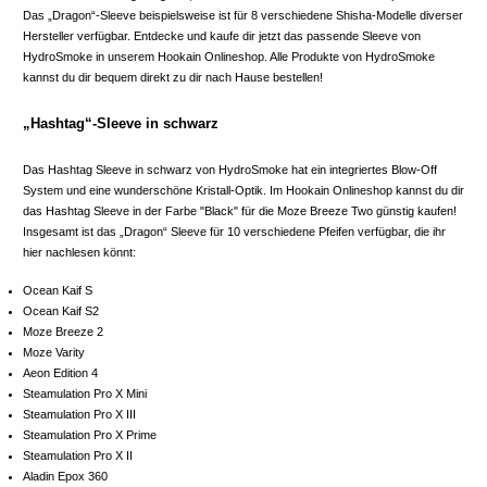
Das „Dragon“-Sleeve beispielsweise ist für 8 verschiedene Shisha-Modelle diverser
Hersteller verfügbar. Entdecke und kaufe dir jetzt das passende Sleeve von
HydroSmoke in unserem Hookain Onlineshop. Alle Produkte von HydroSmoke
kannst du dir bequem direkt zu dir nach Hause bestellen!
„Hashtag“-Sleeve in schwarz
Das Hashtag Sleeve in schwarz von HydroSmoke hat ein integriertes Blow-Off
System und eine wunderschöne Kristall-Optik. Im Hookain Onlineshop kannst du dir
das Hashtag Sleeve in der Farbe "Black" für die Moze Breeze Two günstig kaufen!
Insgesamt ist das „Dragon“ Sleeve für 10 verschiedene Pfeifen verfügbar, die ihr
hier nachlesen könnt:
Ocean Kaif S
Ocean Kaif S2
Moze Breeze 2
Moze Varity
Aeon Edition 4
Steamulation Pro X Mini
Steamulation Pro X III
Steamulation Pro X Prime
Steamulation Pro X II
Aladin Epox 360