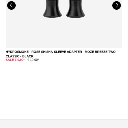
HYDROSMOKE - ROSE SHISHA-SLEEVE ADAPTER - MOZE BREEZE TWO -
M
CLASSIC - BLACK
€
SALE € 9,00*
€ 10,00*