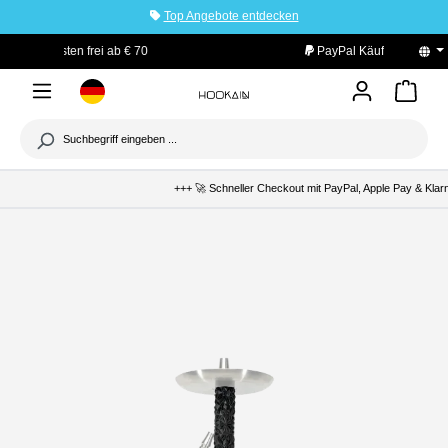
Top Angebote entdecken
tinhalt springen
PayPal Käuferschutz
+++ 🚀 Schneller Checkout mit PayPal, Apple Pay & Klarn