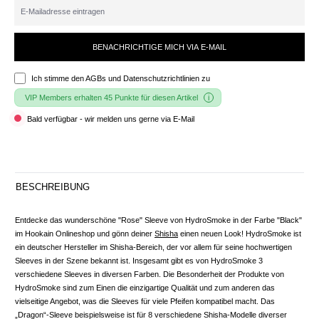
BENACHRICHTIGE MICH VIA E-MAIL
Ich stimme den
AGBs und Datenschutzrichtlinien
zu
VIP Members erhalten 45 Punkte für diesen Artikel
Bald verfügbar - wir melden uns gerne via E-Mail
BESCHREIBUNG
Entdecke das wunderschöne "Rose" Sleeve von HydroSmoke in der Farbe "Black"
im Hookain Onlineshop und gönn deiner
Shisha
einen neuen Look! HydroSmoke ist
ein deutscher Hersteller im Shisha-Bereich, der vor allem für seine hochwertigen
Sleeves in der Szene bekannt ist. Insgesamt gibt es von HydroSmoke 3
verschiedene Sleeves in diversen Farben. Die Besonderheit der Produkte von
HydroSmoke sind zum Einen die einzigartige Qualität und zum anderen das
vielseitige Angebot, was die Sleeves für viele Pfeifen kompatibel macht. Das
„Dragon“-Sleeve beispielsweise ist für 8 verschiedene Shisha-Modelle diverser