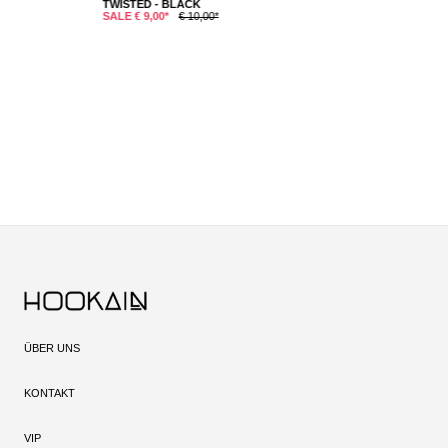
TWISTED - BLACK
C
SALE € 9,00*
€ 10,00*
S
ÜBER UNS
KONTAKT
VIP