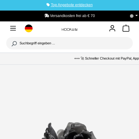
Top Angebote entdecken
tinhalt springen
Versandkosten frei ab € 70
PayPal K
+++ 🚀 Schneller Checkout mit PayPal, Apple Pay