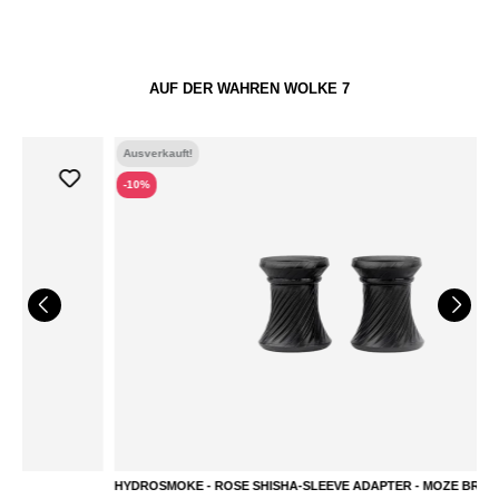
AUF DER WAHREN WOLKE 7
Ausverkauft!
-10%
HYDROSMOKE - ROSE SHISHA-SLEEVE ADAPTER - MOZE BREEZE TWO -
H