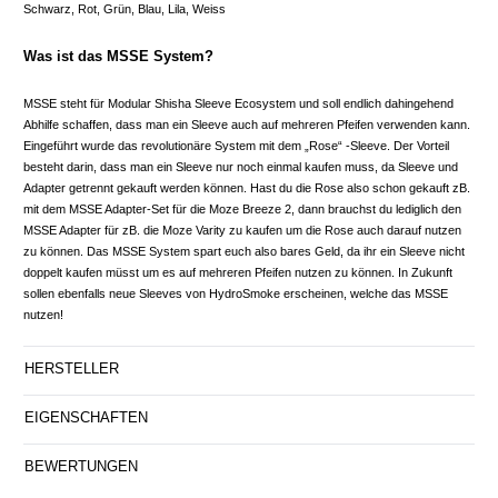
Schwarz, Rot, Grün, Blau, Lila, Weiss
Was ist das MSSE System?
MSSE steht für Modular Shisha Sleeve Ecosystem und soll endlich dahingehend
Abhilfe schaffen, dass man ein Sleeve auch auf mehreren Pfeifen verwenden kann.
Eingeführt wurde das revolutionäre System mit dem „Rose“ -Sleeve. Der Vorteil
besteht darin, dass man ein Sleeve nur noch einmal kaufen muss, da Sleeve und
Adapter getrennt gekauft werden können. Hast du die Rose also schon gekauft zB.
mit dem MSSE Adapter-Set für die Moze Breeze 2, dann brauchst du lediglich den
MSSE Adapter für zB. die Moze Varity zu kaufen um die Rose auch darauf nutzen
zu können. Das MSSE System spart euch also bares Geld, da ihr ein Sleeve nicht
doppelt kaufen müsst um es auf mehreren Pfeifen nutzen zu können. In Zukunft
sollen ebenfalls neue Sleeves von HydroSmoke erscheinen, welche das MSSE
nutzen!
HERSTELLER
EIGENSCHAFTEN
BEWERTUNGEN