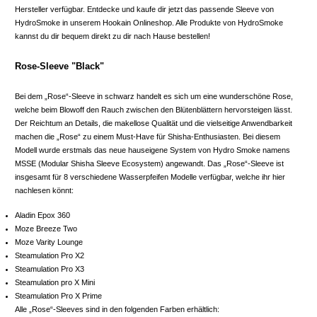
Hersteller verfügbar. Entdecke und kaufe dir jetzt das passende Sleeve von
HydroSmoke in unserem Hookain Onlineshop. Alle Produkte von HydroSmoke
kannst du dir bequem direkt zu dir nach Hause bestellen!
Rose-Sleeve "Black"
Bei dem „Rose“-Sleeve in schwarz handelt es sich um eine wunderschöne Rose,
welche beim Blowoff den Rauch zwischen den Blütenblättern hervorsteigen lässt.
Der Reichtum an Details, die makellose Qualität und die vielseitige Anwendbarkeit
machen die „Rose“ zu einem Must-Have für Shisha-Enthusiasten. Bei diesem
Modell wurde erstmals das neue hauseigene System von Hydro Smoke namens
MSSE (Modular Shisha Sleeve Ecosystem) angewandt. Das „Rose“-Sleeve ist
insgesamt für 8 verschiedene Wasserpfeifen Modelle verfügbar, welche ihr hier
nachlesen könnt:
Aladin Epox 360
Moze Breeze Two
Moze Varity Lounge
Steamulation Pro X2
Steamulation Pro X3
Steamulation pro X Mini
Steamulation Pro X Prime
Alle „Rose“-Sleeves sind in den folgenden Farben erhältlich: