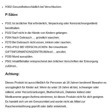
H302 Gesundheitsschädlich bei Verschlucken.
P-Sätze:
P101 Ist ärztlicher Rat erforderlich, Verpackung oder Kennzeichnungsetikett
bereithalten.
P102 Darf nicht in die Hände von Kindern gelangen.
P264 Nach Gebrauch … gründlich waschen.
P270 Bei Gebrauch nicht essen, trinken oder rauchen.
P301+P312 BEI VERSCHLUCKEN: Bei Unwohlsein
GIFTINFORMATIONSZENTRUM/Arzt/… anrufen.
P330 Mund ausspülen.
P501 Inhalt/Behälter entsprechend den örtlichen Vorschriften der Entsorgung
zuführen.
Achtung:
Dieses Produkt ist ausschließlich für Personen ab 18 Jahren bestimmt! Bewahre es
unzugänglich für Kinder auf. Wenn du unter 18 Jahre alt bist, schwanger oder
stillend, unter Herzerkrankungen, Bluthochdruck, Diabetes leidest oder
Medikamente gegen Asthma einnimmst, ist dieses Produkt nicht für dich geeignet.
Es handelt sich um ein Genussmittel und wurde nicht als Mittel zur
Raucherentwöhnung geprüft oder dafür entwickelt.