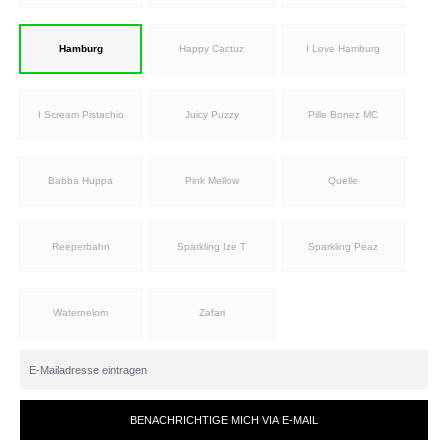
Hamburg
Happy Cactuz
I Love Hamburg
I Scream Pistachio
Juicy Puzzy
Pille Bonez MC
Babba Huppa
Pink Mellow
Quelle
Reeperbahn
Sparkling Ize T
Sparkling Peaz
Waternelom
Zafari
BENACHRICHTIGE MICH VIA E-MAIL