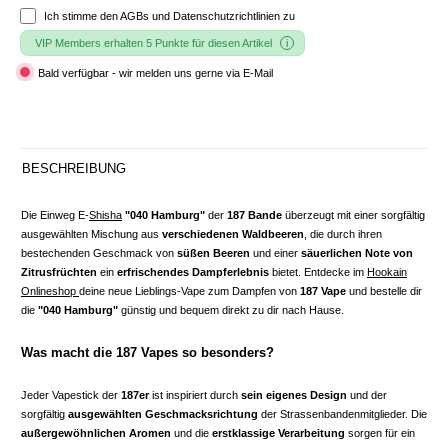
Ich stimme den
AGBs und Datenschutzrichtlinien
zu
VIP Members erhalten 5 Punkte für diesen Artikel
Bald verfügbar - wir melden uns gerne via E-Mail
BESCHREIBUNG
Die Einweg E-
Shisha
"040 Hamburg"
der
187 Bande
überzeugt mit einer sorgfältig
ausgewählten Mischung aus
verschiedenen Waldbeeren
, die durch ihren
bestechenden Geschmack von
süßen Beeren
und einer
säuerlichen Note von
Zitrusfrüchten
ein
erfrischendes Dampferlebnis
bietet. Entdecke im
Hookain
Onlineshop
deine neue Lieblings-Vape zum Dampfen von
187 Vape
und bestelle dir
die
"040 Hamburg"
günstig und bequem direkt zu dir nach Hause.
Was macht die 187 Vapes so besonders?
Jeder Vapestick der
187er
ist inspiriert durch
sein eigenes Design
und der
sorgfältig
ausgewählten Geschmacksrichtung
der Strassenbandenmitglieder. Die
außergewöhnlichen Aromen
und die
erstklassige Verarbeitung
sorgen für ein