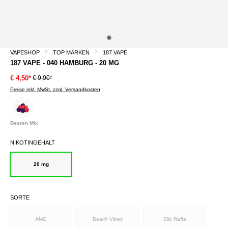
VAPESHOP
TOP MARKEN
187 VAPE
187 VAPE - 040 HAMBURG - 20 MG
€ 9,90*
€ 4,50*
Preise inkl. MwSt. zzgl. Versandkosten
Beeren Mix
NIKOTINGEHALT
20 mg
SORTE
AMG
Beach Vibez
Ello Raffa