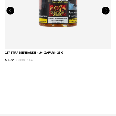
187 STRASSENBANDE - #9 - ZAFARI - 25 G
1
€ 4,00*
€ 
(€ 160,00 / 1 kg)