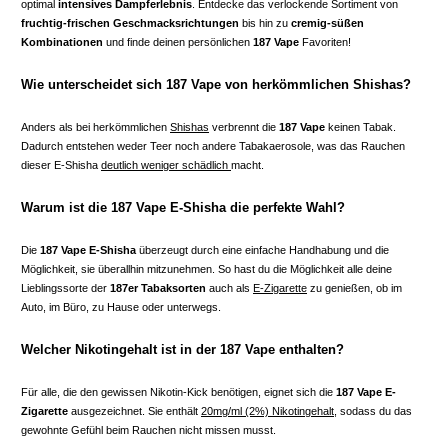
optimal
intensives Dampferlebnis
. Entdecke das verlockende Sortiment von
fruchtig-frischen Geschmacksrichtungen
bis hin zu
cremig-süßen
Kombinationen
und finde deinen persönlichen
187 Vape
Favoriten!
Wie unterscheidet sich 187 Vape von herkömmlichen Shishas?
Anders als bei herkömmlichen
Shishas
verbrennt die
187 Vape
keinen Tabak.
Dadurch entstehen weder Teer noch andere Tabakaerosole, was das Rauchen
dieser E-Shisha
deutlich weniger schädlich
macht.
Warum ist die 187 Vape E-Shisha die perfekte Wahl?
Die
187 Vape E-Shisha
überzeugt durch eine einfache Handhabung und die
Möglichkeit, sie überallhin mitzunehmen. So hast du die Möglichkeit alle deine
Lieblingssorte der
187er Tabaksorten
auch als
E-Zigarette
zu genießen, ob im
Auto, im Büro, zu Hause oder unterwegs.
Welcher Nikotingehalt ist in der 187 Vape enthalten?
Für alle, die den gewissen Nikotin-Kick benötigen, eignet sich die
187 Vape E-
Zigarette
ausgezeichnet. Sie enthält
20mg/ml (2%) Nikotingehalt
, sodass du das
gewohnte Gefühl beim Rauchen nicht missen musst.