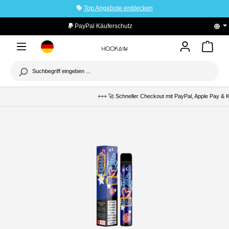
Top Angebote entdecken
tinhalt springen
PayPal Käuferschutz
+++ 🚀 Schneller Checkout mit PayPal, Apple Pay & Kl