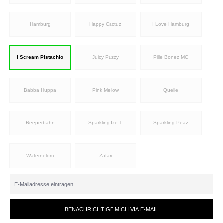
Hamburg
Happy Cactuz
I Love Hamburg
I Scream Pistachio
Juicy Puzzy
Pille Bonez MC
Babba Huppa
Pink Mellow
Quelle
Reeperbahn
Sparkling Ize T
Sparkling Peaz
Waternelom
Zafari
BENACHRICHTIGE MICH VIA E-MAIL