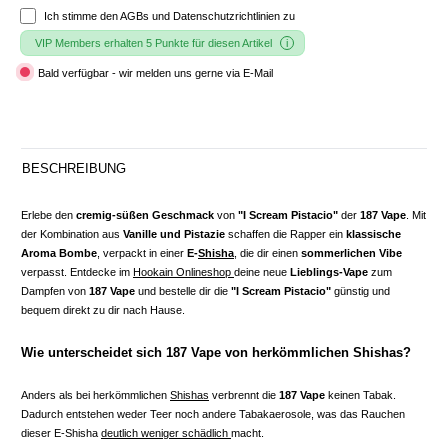
Ich stimme den
AGBs und Datenschutzrichtlinien
zu
VIP Members erhalten 5 Punkte für diesen Artikel
Bald verfügbar - wir melden uns gerne via E-Mail
BESCHREIBUNG
Erlebe den
cremig-süßen Geschmack
von
"I Scream Pistacio"
der
187 Vape
. Mit
der Kombination aus
Vanille und Pistazie
schaffen die Rapper ein
klassische
Aroma Bombe
, verpackt in einer
E-
Shisha
, die dir einen
sommerlichen Vibe
verpasst. Entdecke im
Hookain Onlineshop
deine neue
Lieblings-Vape
zum
Dampfen von
187 Vape
und bestelle dir die
"I Scream Pistacio"
günstig und
bequem direkt zu dir nach Hause.
Wie unterscheidet sich 187 Vape von herkömmlichen Shishas?
Anders als bei herkömmlichen
Shishas
verbrennt die
187 Vape
keinen Tabak.
Dadurch entstehen weder Teer noch andere Tabakaerosole, was das Rauchen
dieser E-Shisha
deutlich weniger schädlich
macht.