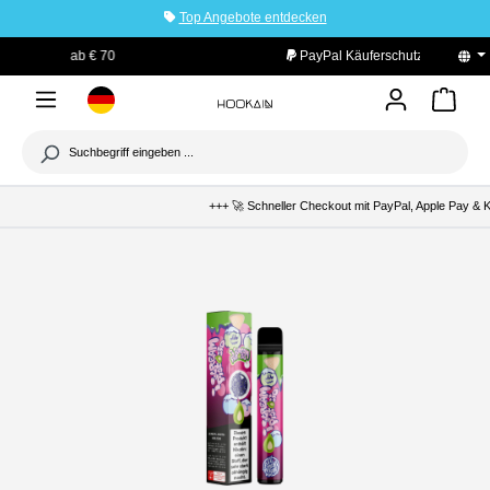
Top Angebote entdecken
tinhalt springen
PayPal Käuferschutz
+++ 🚀 Schneller Checkout mit PayPal, Apple Pay & Kl