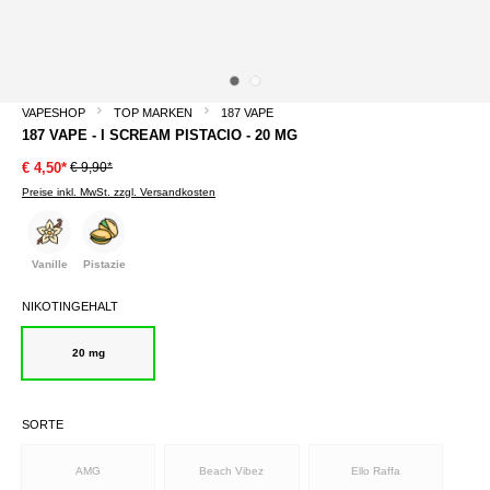
VAPESHOP
TOP MARKEN
187 VAPE
187 VAPE - I SCREAM PISTACIO - 20 MG
€ 9,90*
€ 4,50*
Preise inkl. MwSt. zzgl. Versandkosten
Vanille
Pistazie
NIKOTINGEHALT
20 mg
SORTE
AMG
Beach Vibez
Ello Raffa