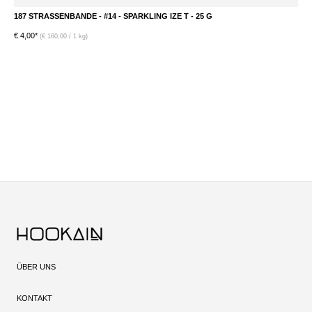
187 STRASSENBANDE - #14 - SPARKLING IZE T - 25 G
1
€ 4,00*
€ 
(€ 160,00 / 1 kg)
ÜBER UNS
KONTAKT