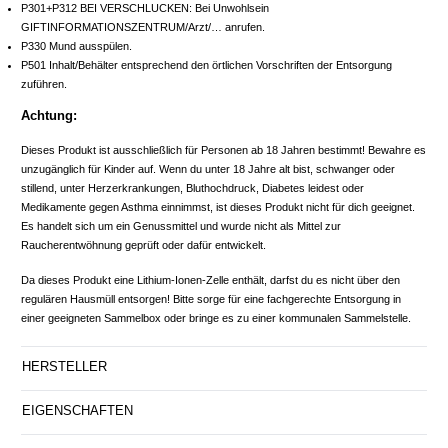
P301+P312 BEI VERSCHLUCKEN: Bei Unwohlsein
GIFTINFORMATIONSZENTRUM/Arzt/… anrufen.
P330 Mund ausspülen.
P501 Inhalt/Behälter entsprechend den örtlichen Vorschriften der Entsorgung
zuführen.
Achtung:
Dieses Produkt ist ausschließlich für Personen ab 18 Jahren bestimmt! Bewahre es
unzugänglich für Kinder auf. Wenn du unter 18 Jahre alt bist, schwanger oder
stillend, unter Herzerkrankungen, Bluthochdruck, Diabetes leidest oder
Medikamente gegen Asthma einnimmst, ist dieses Produkt nicht für dich geeignet.
Es handelt sich um ein Genussmittel und wurde nicht als Mittel zur
Raucherentwöhnung geprüft oder dafür entwickelt.
Da dieses Produkt eine Lithium-Ionen-Zelle enthält, darfst du es nicht über den
regulären Hausmüll entsorgen! Bitte sorge für eine fachgerechte Entsorgung in
einer geeigneten Sammelbox oder bringe es zu einer kommunalen Sammelstelle.
HERSTELLER
EIGENSCHAFTEN