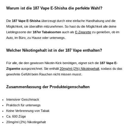
Warum ist die 187 Vape E-Shisha die perfekte Wahl?
Die
187 Vape E-Shisha
überzeugt durch eine einfache Handhabung und die
Möglichkeit, sie überallhin mitzunehmen. So hast du die Möglichkeit alle deine
Lieblingssorte der
187er Tabaksorten
auch als
E-Zigarette
zu genießen, ob im
Auto, im Büro, zu Hause oder unterwegs.
Welcher Nikotingehalt ist in der 187 Vape enthalten?
Für alle, die den gewissen Nikotin-Kick benötigen, eignet sich die
187 Vape E-
Zigarette
ausgezeichnet. Sie enthält
20mg/ml (2%) Nikotingehalt
, sodass du das
gewohnte Gefühl beim Rauchen nicht missen musst.
Zusammenfassung der Produkteigenschaften
Intensiver Geschmack
Praktisch für unterwegs
Keine Verbrennung von Tabak
Ca. 600 Züge
20mg/ml (2%) Nikotingehalt