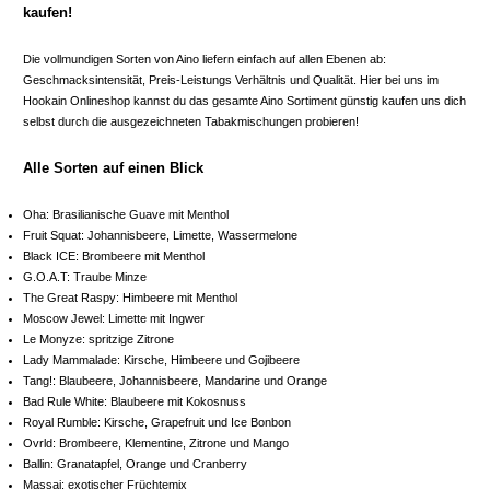
kaufen!
Die vollmundigen Sorten von Aino liefern einfach auf allen Ebenen ab:
Geschmacksintensität, Preis-Leistungs Verhältnis und Qualität. Hier bei uns im
Hookain Onlineshop kannst du das gesamte Aino Sortiment günstig kaufen uns dich
selbst durch die ausgezeichneten Tabakmischungen probieren!
Alle Sorten auf einen Blick
Oha: Brasilianische Guave mit Menthol
Fruit Squat: Johannisbeere, Limette, Wassermelone
Black ICE: Brombeere mit Menthol
G.O.A.T: Traube Minze
The Great Raspy: Himbeere mit Menthol
Moscow Jewel: Limette mit Ingwer
Le Monyze: spritzige Zitrone
Lady Mammalade: Kirsche, Himbeere und Gojibeere
Tang!: Blaubeere, Johannisbeere, Mandarine und Orange
Bad Rule White: Blaubeere mit Kokosnuss
Royal Rumble: Kirsche, Grapefruit und Ice Bonbon
Ovrld: Brombeere, Klementine, Zitrone und Mango
Ballin: Granatapfel, Orange und Cranberry
Massai: exotischer Früchtemix