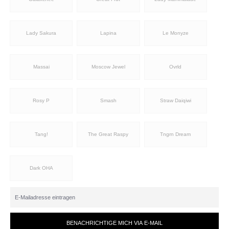
Lady Sakura
Lapina
Le Monyze
Massai
Moscow Jewel
Ovrld
Rosy P
Smash
Straw Daiqiwi
Tang!
The Great Raspy
Tngrn Dream
Dark OHA
BENACHRICHTIGE MICH VIA E-MAIL