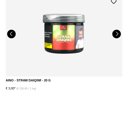
AINO - STRAW DAIQIWI - 20 G
A
€ 3,00*
€ 
(€ 150,00 / 1 kg)