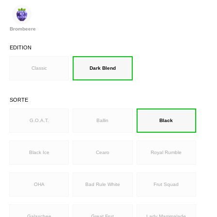
Brombeere
EDITION
Classic
Dark Blend
SORTE
G.O.A.T.
Ballin
Black
Black Ice
Cearo
Royal Rumble
OHA
Bad Rule White
Frut Squad
Galaxchee
Great Frut
Lady Mammalade