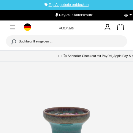
Top Angebote entdecken
tinhalt springen
PayPal Käuferschutz
+++ 🚀 Schneller Checkout mit PayPal, Apple Pay & K