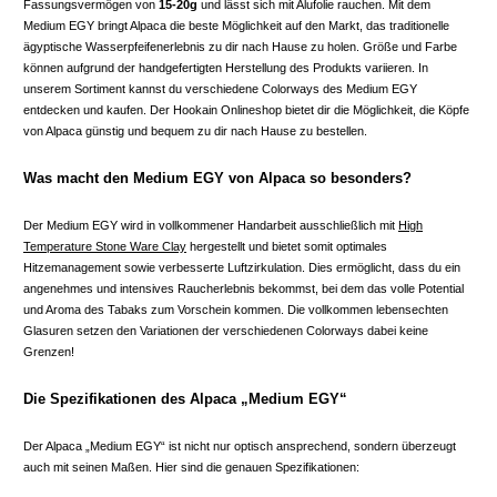
Fassungsvermögen von
15-20g
und lässt sich mit Alufolie rauchen. Mit dem
Medium EGY bringt Alpaca die beste Möglichkeit auf den Markt, das traditionelle
ägyptische Wasserpfeifenerlebnis zu dir nach Hause zu holen. Größe und Farbe
können aufgrund der handgefertigten Herstellung des Produkts variieren. In
unserem Sortiment kannst du verschiedene Colorways des Medium EGY
entdecken und kaufen. Der Hookain Onlineshop bietet dir die Möglichkeit, die Köpfe
von Alpaca günstig und bequem zu dir nach Hause zu bestellen.
Was macht den Medium EGY von Alpaca so besonders?
Der Medium EGY wird in vollkommener Handarbeit ausschließlich mit
High
Temperature Stone Ware Clay
hergestellt und bietet somit optimales
Hitzemanagement sowie verbesserte Luftzirkulation. Dies ermöglicht, dass du ein
angenehmes und intensives Raucherlebnis bekommst, bei dem das volle Potential
und Aroma des Tabaks zum Vorschein kommen. Die vollkommen lebensechten
Glasuren setzen den Variationen der verschiedenen Colorways dabei keine
Grenzen!
Die Spezifikationen des Alpaca „Medium EGY“
Der Alpaca „Medium EGY“ ist nicht nur optisch ansprechend, sondern überzeugt
auch mit seinen Maßen. Hier sind die genauen Spezifikationen: