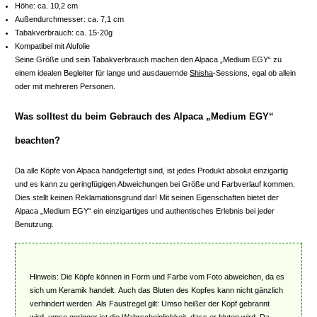
Höhe: ca. 10,2 cm
Außendurchmesser: ca. 7,1 cm
Tabakverbrauch: ca. 15-20g
Kompatibel mit Alufolie
Seine Größe und sein Tabakverbrauch machen den Alpaca „Medium EGY“ zu
einem idealen Begleiter für lange und ausdauernde
Shisha
-Sessions, egal ob allein
oder mit mehreren Personen.
Was solltest du beim Gebrauch des Alpaca „Medium EGY“
beachten?
Da alle Köpfe von Alpaca handgefertigt sind, ist jedes Produkt absolut einzigartig
und es kann zu geringfügigen Abweichungen bei Größe und Farbverlauf kommen.
Dies stellt keinen Reklamationsgrund dar! Mit seinen Eigenschaften bietet der
Alpaca „Medium EGY“ ein einzigartiges und authentisches Erlebnis bei jeder
Benutzung.
Hinweis: Die Köpfe können in Form und Farbe vom Foto abweichen, da es
sich um Keramik handelt. Auch das Bluten des Kopfes kann nicht gänzlich
verhindert werden. Als Faustregel gilt: Umso heißer der Kopf gebrannt
wird, umso geringer ist die Wahrscheinlichkeit, dass er bluten wird. Da