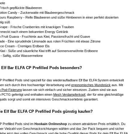
note
 Frisch gepflückte Blaubeeren
otton Candy - Zuckerwatte mit Blaubeergeschmack
ours Raspberry - Reife Blaubeeren und süße Himbeeren in einer perfekt dosierten
tig süß
rape - Frische Cranberries mit knackigen Trauben
chmeckt nach einem bekannten Energy Getränk
n Fruit Guava - Fruchtmix aus Kiwi, Passionsfrucht und Guave
de - Eine sprudelnde Limonade aus roten Früchten mit etwas Zitrone
Ice Cream - Cremiges Erdbeer Eis
Kiwi - Süße und säuerliche Kiwi trifft auf Sonnenverwöhnte Erdbeere
- Saftig, süße Wassermelone
 Elf Bar ELFA CP Prefilled Pods besonders?
P Prefilled Pods sind speziell für das wiederaufladbare Elf Bar ELFA System entwickelt
en sich durch ihre hochwertige Verarbeitung und
ergonomisches
Mundstück
aus. Mit
 Pod-Fixierung
lassen sie sich einfach und sicher einsetzen. Zudem sind sie aus
m PCTG gefertigt und enthalten einen
Mesh Verdampferkopf
, der für eine gleichmäßige
uids sorgt und somit ein intensives Geschmackserlebnis garantiert.
e Elf Bar ELFA CP Prefilled Pods günstig kaufen?
P Prefilled Pods sind im
Hookain Onlineshop
zu einem attraktiven Preis erhältlich. Du
iner Vielzahl von Geschmacksrichtungen wählen und das 2er Pack bequem und sicher
Erlebe jetzt den vollen Geschmack und die hohe Qualität dieser Pods für dein Elf Bar ELFA