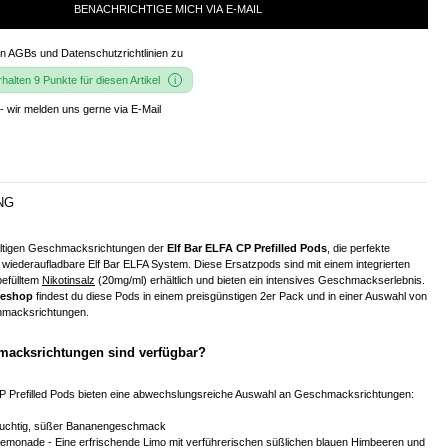
BENACHRICHTIGE MICH VIA E-MAIL
en
AGBs und Datenschutzrichtlinien
zu
alten 9 Punkte für diesen Artikel
- wir melden uns gerne via E-Mail
NG
fältigen Geschmacksrichtungen der
Elf Bar ELFA CP Prefilled Pods
, die perfekte
wiederaufladbare Elf Bar ELFA System. Diese Ersatzpods sind mit einem integrierten
efülltem
Nikotinsalz
(20mg/ml) erhältlich und bieten ein intensives Geschmackserlebnis.
neshop
findest du diese Pods in einem preisgünstigen 2er Pack und in einer Auswahl von
hmacksrichtungen.
acksrichtungen sind verfügbar?
CP Prefilled Pods bieten eine abwechslungsreiche Auswahl an Geschmacksrichtungen:
ruchtig, süßer Bananengeschmack
emonade - Eine erfrischende Limo mit verführerischen süßlichen blauen Himbeeren und