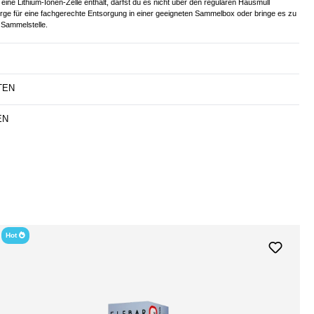
eine Lithium-Ionen-Zelle enthält, darfst du es nicht über den regulären Hausmüll
orge für eine fachgerechte Entsorgung in einer geeigneten Sammelbox oder bringe es zu
Sammelstelle.
TEN
EN
Hot