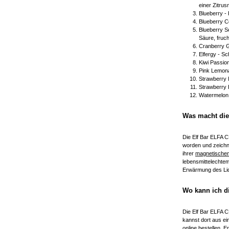
einer Zitrus
Blueberry -
Blueberry C
Blueberry S
Säure, fruch
Cranberry G
Elfergy - S
Kiwi Passio
Pink Lemona
Strawberry 
Strawberry 
Watermelon 
Was macht die
Die Elf Bar ELFA C
worden und zeichn
ihrer
magnetischen
lebensmittelechte
Erwärmung des Liq
Wo kann ich di
Die Elf Bar ELFA C
kannst dort aus e
online bestellen. 