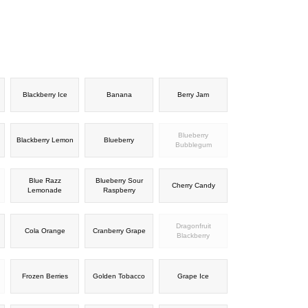
Blackberry Ice
Banana
Berry Jam
Blueberry
Blackberry Lemon
Blueberry
Bubblegum
Blue Razz
Blueberry Sour
Cherry Candy
Lemonade
Raspberry
Dragonfruit
Cola Orange
Cranberry Grape
Blackberry
Frozen Berries
Golden Tobacco
Grape Ice