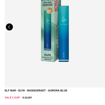
ELF BAR - ELFA - BASISGERAET - AURORA BLUE
SALE € 8,90*
€ 10,00*