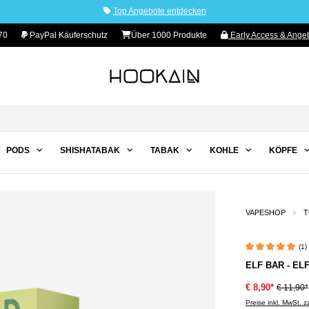
Top Angebote entdecken
70
PayPal Käuferschutz
Über 1000 Produkte
Early Access & Angeb
PODS
SHISHATABAK
TABAK
KOHLE
KÖPFE
VAPESHOP
T
(1)
Durchschnittliche 
ELF BAR - EL
€ 8,90*
€ 11,90*
Preise inkl. MwSt. 