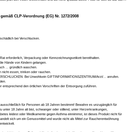
gemäß CLP-Verordnung (EG) Nr. 1272/2008
chädlich bei Verschlucken.
r Rat erforderlich, Verpackung oder Kennzeichnungsetikett bereithalten.
 die Hände von Kindern gelangen.
ch … gründlich waschen.
 nicht essen, trinken oder rauchen.
ERSCHLUCKEN: Bei Unwohlsein GIFTINFORMATIONSZENTRUM/Arzt/… anrufen.
len.
er entsprechend den örtlichen Vorschriften der Entsorgung zuführen.
 ausschließlich für Personen ab 18 Jahren bestimmt! Bewahre es unzugänglich für
u unter 18 Jahre alt bist, schwanger oder stillend, unter Herzerkrankungen,
betes leidest oder Medikamente gegen Asthma einnimmst, ist dieses Produkt nicht für
handelt sich um ein Genussmittel und wurde nicht als Mittel zur Raucherentwöhnung
entwickelt.