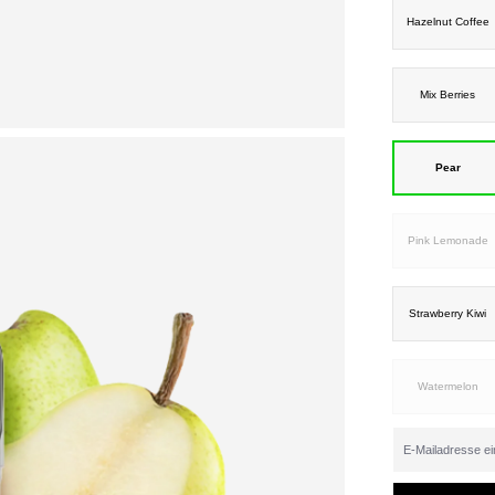
Hazelnut Coffee
Mix Berries
Pear
Pink Lemonade
Strawberry Kiwi
Watermelon