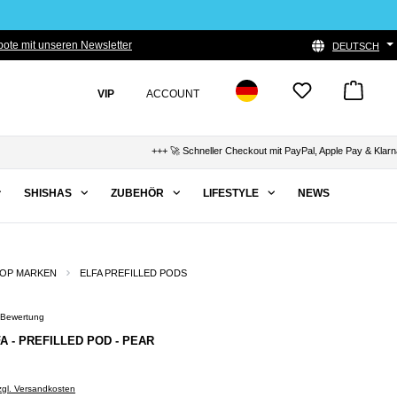
ote mit unseren Newsletter
DEUTSCH
VIP
ACCOUNT
+++ 🚀 Schneller Checkout mit PayPal, Apple Pay & Klarna +++ 
SHISHAS
ZUBEHÖR
LIFESTYLE
NEWS
OP MARKEN
ELFA PREFILLED PODS
 Bewertung
Bewertung von 5 von 5 Sternen
FA - PREFILLED POD - PEAR
zzgl. Versandkosten