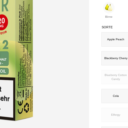
Birne
SORTE
Apple Peach
Blackberry Cherry
Blueberry Cotton
Candy
Cola
Elfergy