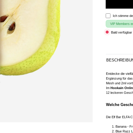
Ich stimme d
VIP Members erh
Bald verfügbar 
BESCHREIBU
Entdecke die viel
Ergänzung für das 
Mesh und 2ml vorb
Im
Hookain Onli
12 leckeren Gesc
Welche Geschm
Die Elf Bar ELFA 
Banana - F
Blue Razz L