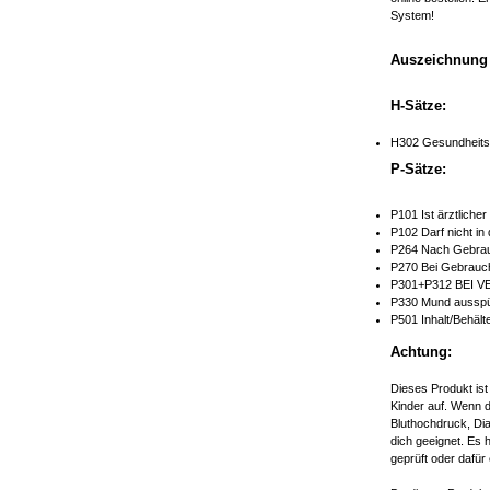
System!
Auszeichnung 
H-Sätze:
H302 Gesundheitss
P-Sätze:
P101 Ist ärztliche
P102 Darf nicht in
P264 Nach Gebrau
P270 Bei Gebrauch
P301+P312 BEI V
P330 Mund ausspü
P501 Inhalt/Behält
Achtung:
Dieses Produkt ist
Kinder auf. Wenn d
Bluthochdruck, Dia
dich geeignet. Es 
geprüft oder dafür 