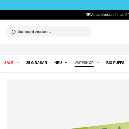
he springen
Zur Hauptnavigation springen
Versandkosten frei ab € 
SALE
25 G BASAR
NEU
VAPESHOP
BIG PUFFS