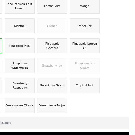
Kiwi Passion Fruit
Lemon Mint
Mango
Guava
Menthol
Orange
Peach Ice
Pineapple
Pineapple Lemon
Pineapple Acai
Coconut
QI
Raspberry
Strawberry Ice
Strawberry Ice
Watermelon
Cream
Strawberry
Strawberry Grape
Tropical Fruit
Raspberry
Watermelon Cherry
Watermelon Mojito