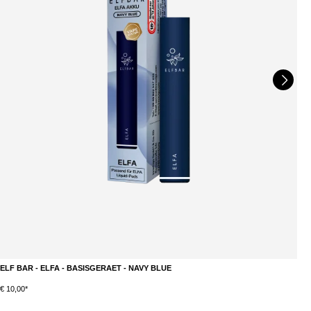
ELF BAR - ELFA - BASISGERAET - NAVY BLUE
E
€ 10,00*
€ 