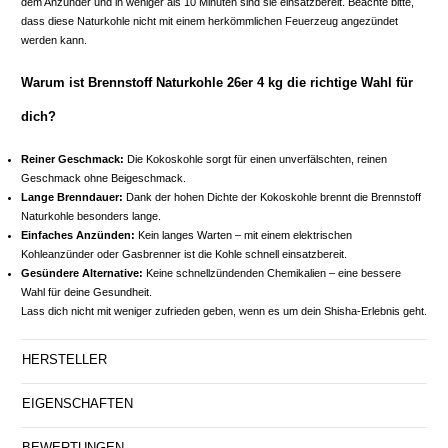
dem Anzünder und in weniger als 10 Minuten sind sie einsatzbereit. Beachte bitte,
dass diese Naturkohle nicht mit einem herkömmlichen Feuerzeug angezündet
werden kann.
Warum ist Brennstoff Naturkohle 26er 4 kg die richtige Wahl für
dich?
Reiner Geschmack:
Die Kokoskohle sorgt für einen unverfälschten, reinen
Geschmack ohne Beigeschmack.
Lange Brenndauer:
Dank der hohen Dichte der Kokoskohle brennt die Brennstoff
Naturkohle besonders lange.
Einfaches Anzünden:
Kein langes Warten – mit einem elektrischen
Kohleanzünder oder Gasbrenner ist die Kohle schnell einsatzbereit.
Gesündere Alternative:
Keine schnellzündenden Chemikalien – eine bessere
Wahl für deine Gesundheit.
Lass dich nicht mit weniger zufrieden geben, wenn es um dein Shisha-Erlebnis geht.
HERSTELLER
EIGENSCHAFTEN
BEWERTUNGEN