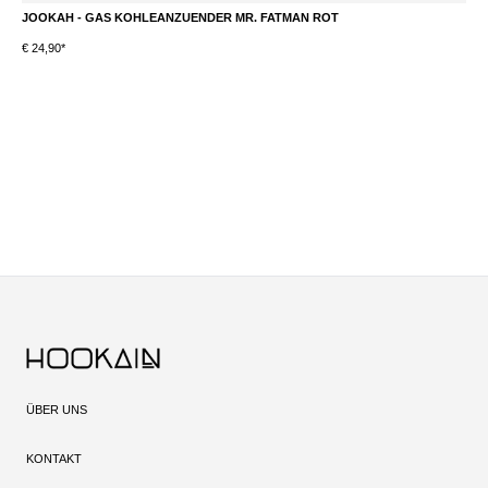
JOOKAH - GAS KOHLEANZUENDER MR. FATMAN ROT
T
€ 24,90*
S
Du
ÜBER UNS
KONTAKT