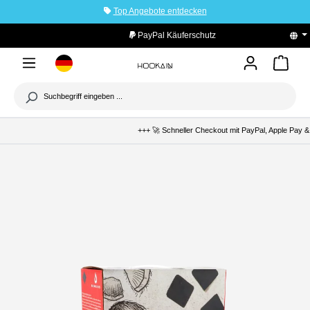
Top Angebote entdecken
tinhalt springen
PayPal Käuferschutz
+++ 🚀 Schneller Checkout mit PayPal, Apple Pay & 