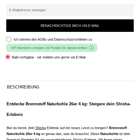
BENACHRICHTIGE MICH VIA E-MAIL
Ich stimme den
AGBs und Datenschutzrichtlinien
zu
VIP Members erhalten 26 Punkte für diesen Artikel
Bald verfügbar - wir melden uns gerne via E-Mail
BESCHREIBUNG
Entdecke Brennstoff Naturkohle 26er 4 kg: Steigere dein Shisha-
Erlebnis
Bist du bereit, dein
Shisha
-Erlebnis auf ein neues Level zu bringen?
Brennstoff
Naturkohle 26er 4 kg
ist genau das, was du brauchst. Diese
Naturkohle
ist dein
Premium-Begleiter für ein unvergleichliches Shisha-Erlebnis. Mit ihrem reinen