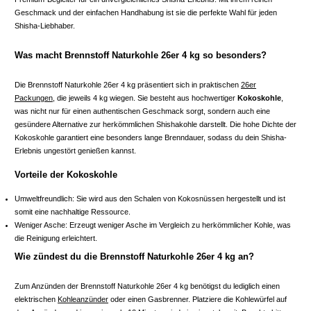
Geschmack und der einfachen Handhabung ist sie die perfekte Wahl für jeden
Shisha-Liebhaber.
Was macht Brennstoff Naturkohle 26er 4 kg so besonders?
Die Brennstoff Naturkohle 26er 4 kg präsentiert sich in praktischen
26er
Packungen
, die jeweils 4 kg wiegen. Sie besteht aus hochwertiger
Kokoskohle
,
was nicht nur für einen authentischen Geschmack sorgt, sondern auch eine
gesündere Alternative zur herkömmlichen Shishakohle darstellt. Die hohe Dichte der
Kokoskohle garantiert eine besonders lange Brenndauer, sodass du dein Shisha-
Erlebnis ungestört genießen kannst.
Vorteile der Kokoskohle
Umweltfreundlich: Sie wird aus den Schalen von Kokosnüssen hergestellt und ist
somit eine nachhaltige Ressource.
Weniger Asche: Erzeugt weniger Asche im Vergleich zu herkömmlicher Kohle, was
die Reinigung erleichtert.
Wie zündest du die Brennstoff Naturkohle 26er 4 kg an?
Zum Anzünden der Brennstoff Naturkohle 26er 4 kg benötigst du lediglich einen
elektrischen
Kohleanzünder
oder einen Gasbrenner. Platziere die Kohlewürfel auf