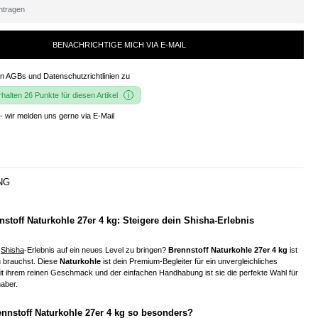
BENACHRICHTIGE MICH VIA E-MAIL
en
AGBs und Datenschutzrichtlinien
zu
alten 26 Punkte für diesen Artikel
- wir melden uns gerne via E-Mail
NG
stoff Naturkohle 27er 4 kg: Steigere dein Shisha-Erlebnis
n
Shisha
-Erlebnis auf ein neues Level zu bringen?
Brennstoff Naturkohle 27er 4 kg
ist
 brauchst. Diese
Naturkohle
ist dein Premium-Begleiter für ein unvergleichliches
it ihrem reinen Geschmack und der einfachen Handhabung ist sie die perfekte Wahl für
aber.
nnstoff Naturkohle 27er 4 kg so besonders?