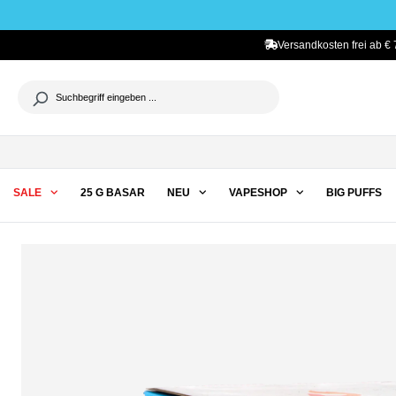
he springen
Zur Hauptnavigation springen
Versandkosten frei ab € 
SALE
25 G BASAR
NEU
VAPESHOP
BIG PUFFS