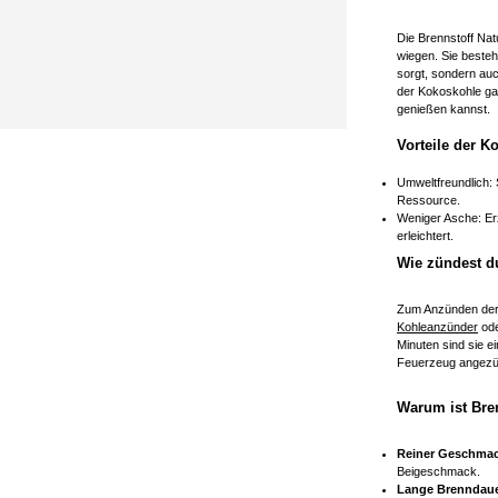
Die Brennstoff Nat
wiegen. Sie beste
sorgt, sondern auc
der Kokoskohle gar
genießen kannst.
Vorteile der K
Umweltfreundlich: 
Ressource.
Weniger Asche: Er
erleichtert.
Wie zündest du
Zum Anzünden der B
Kohleanzünder
ode
Minuten sind sie e
Feuerzeug angezü
Warum ist Bren
Reiner Geschmac
Beigeschmack.
Lange Brenndaue