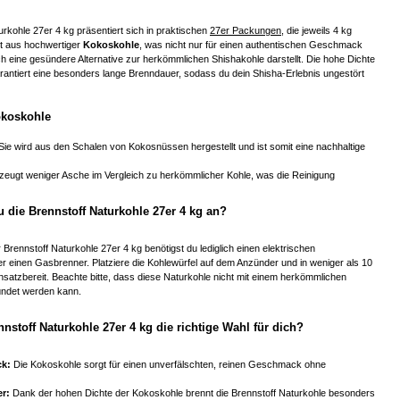
urkohle 27er 4 kg präsentiert sich in praktischen
27er Packungen
, die jeweils 4 kg
ht aus hochwertiger
Kokoskohle
, was nicht nur für einen authentischen Geschmack
h eine gesündere Alternative zur herkömmlichen Shishakohle darstellt. Die hohe Dichte
antiert eine besonders lange Brenndauer, sodass du dein Shisha-Erlebnis ungestört
okoskohle
Sie wird aus den Schalen von Kokosnüssen hergestellt und ist somit eine nachhaltige
zeugt weniger Asche im Vergleich zu herkömmlicher Kohle, was die Reinigung
 die Brennstoff Naturkohle 27er 4 kg an?
rennstoff Naturkohle 27er 4 kg benötigst du lediglich einen elektrischen
r einen Gasbrenner. Platziere die Kohlewürfel auf dem Anzünder und in weniger als 10
insatzbereit. Beachte bitte, dass diese Naturkohle nicht mit einem herkömmlichen
ndet werden kann.
nstoff Naturkohle 27er 4 kg die richtige Wahl für dich?
k:
Die Kokoskohle sorgt für einen unverfälschten, reinen Geschmack ohne
r:
Dank der hohen Dichte der Kokoskohle brennt die Brennstoff Naturkohle besonders