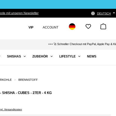
ote mit unseren Newsletter
DEUTSCH
VIP
ACCOUNT
+++ 🚀 Schneller Checkout mit PayPal, Apple Pay & Klarna
SHISHAS
ZUBEHÖR
LIFESTYLE
NEWS
URKOHLE
BRENNSTOFF
 SHISHA - CUBES - 27ER - 4 KG
zzgl. Versandkosten