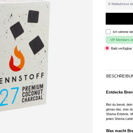
Ich stimme d
VIP Members erh
Bald verfügbar 
BESCHREIBU
Entdecke Brenn
Bist du bereit, dei
genau das, was du
Shisha-Erlebnis. M
jeden Shisha-Liebh
Was macht Bre