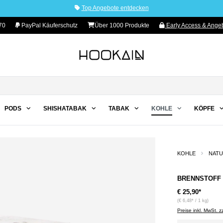
Top Angebote entdecken
70
PayPal Käuferschutz
Über 1000 Produkte
Early Access & Angeb
PODS
SHISHATABAK
TABAK
KOHLE
KÖPFE
KOHLE
NAT
BRENNSTOFF -
€ 25,90*
(€ 6,48* / 1 kg)
Preise inkl. MwSt. 