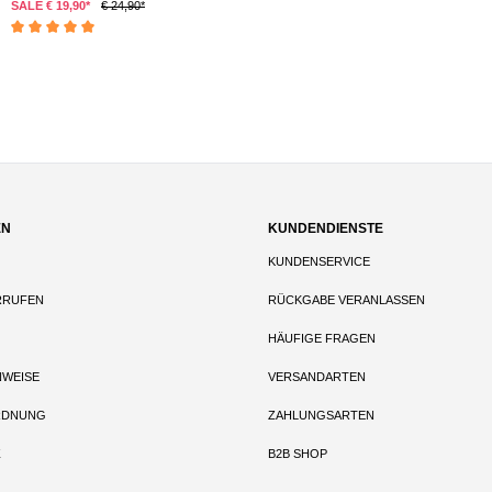
SALE € 19,90*
€ 24,90*
Durchschnittliche Bewertung von 5 von 5 Sternen
EN
KUNDENDIENSTE
KUNDENSERVICE
RRUFEN
RÜCKGABE VERANLASSEN
HÄUFIGE FRAGEN
NWEISE
VERSANDARTEN
RDNUNG
ZAHLUNGSARTEN
Z
B2B SHOP