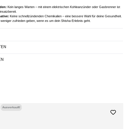
den:
Kein langes Warten – mit einem elektrischen Kohleanzünder oder Gasbrenner ist
insatzbereit.
ative:
Keine schnellzündenden Chemikalien – eine bessere Wahl für deine Gesundheit.
t weniger zufrieden geben, wenn es um dein Shisha-Erlebnis geht.
TEN
EN
Ausverkauft!