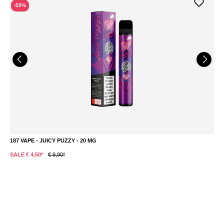
-55%
187 VAPE - JUICY PUZZY - 20 MG
1
SALE € 4,50*
€ 9,90*
S