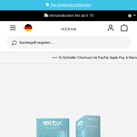
Top Angebote entdecken
tinhalt springen
0
PayPal Käuferschutz
+++ 🚀 Schneller Checkout mit PayPal, Apple Pay & Klarna 