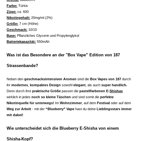
Farbe:
Türkis
Züge:
ca. 600
Nikotingehalt:
20mg/ml (2%)
Größe:
7 cm (Höhe)
Geschmack:
10/10
Base:
Pflanzliches Glycerin und Propylenglykol
Batteriekapazität:
550mAh
Was ist das Besondere an der "Box Vape” Edition von 187
Strassenbande?
Neben den
geschmacksintensiven Aromen
sind die
Box Vapes von 187
durch
ihr
modernes
,
kompaktes Design
sowohl
elegant
, als auch
super handlich.
Denn durch ihre
praktische Größe
passen die
pastellfarbenen E-
Shishas
wirklich in jedes
noch so kleine Täschen
und sind somit die
perfekte
Nikotinquelle für unterwegs!
Im
Wohnzimmer
, auf dem
Festival
oder auf dem
Weg zur Arbeit
- mit der
“Blueberry” Vape
hast du deine
Lieblingsstars immer
mit dabei!
Wie unterscheidet sich die Blueberry E-Shisha von einem
Shisha-Kopf?