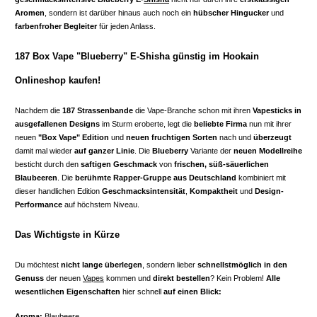
Aromen
, sondern ist darüber hinaus auch noch ein
hübscher Hingucker
und
farbenfroher Begleiter
für jeden Anlass.
187 Box Vape "Blueberry" E-Shisha günstig im Hookain
Onlineshop kaufen!
Nachdem die
187 Strassenbande
die Vape-Branche schon mit ihren
Vapesticks in
ausgefallenen Designs
im Sturm eroberte, legt die
beliebte Firma
nun mit ihrer
neuen
"Box Vape" Edition
und
neuen fruchtigen Sorten
nach und
überzeugt
damit mal wieder
auf ganzer Linie
. Die
Blueberry
Variante der
neuen Modellreihe
besticht durch den
saftigen Geschmack
von
frischen, süß-säuerlichen
Blaubeeren
. Die
berühmte Rapper-Gruppe aus Deutschland
kombiniert mit
dieser handlichen Edition
Geschmacksintensität
,
Kompaktheit
und
Design-
Performance
auf höchstem Niveau.
Das Wichtigste in Kürze
Du möchtest
nicht lange überlegen
, sondern lieber
schnellstmöglich in den
Genuss
der neuen
Vapes
kommen und
direkt bestellen
? Kein Problem!
Alle
wesentlichen Eigenschaften
hier schnell
auf einen Blick:
Aroma:
Blaubeere