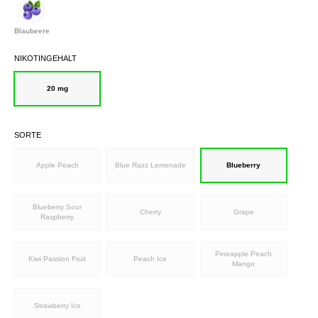
Blaubeere
NIKOTINGEHALT
20 mg
SORTE
Apple Peach
Blue Razz Lemonade
Blueberry
Blueberry Sour
Cherry
Grape
Raspberry
Pineapple Peach
Kiwi Passion Fruit
Peach Ice
Mango
Strawberry Ice