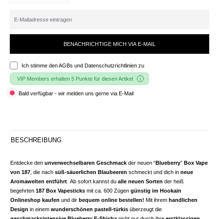
BENACHRICHTIGE MICH VIA E-MAIL
Ich stimme den
AGBs und Datenschutzrichtlinien
zu
VIP Members erhalten 5 Punkte für diesen Artikel
Bald verfügbar - wir melden uns gerne via E-Mail
BESCHREIBUNG
Entdecke den
unverwechselbaren Geschmack
der neuen “
Blueberry
”
Box Vape
von 187
, die nach
süß-säuerlichen Blaubeeren
schmeckt und dich in
neue
Aromawelten entführt
. Ab sofort kannst du
alle neuen Sorten
der heiß
begehrten
187 Box Vapesticks
mit ca. 600 Zügen
günstig im Hookain
Onlineshop kaufen
und dir
bequem online bestellen!
Mit ihrem
handlichen
Design
in einem
wunderschönen pastell-türkis
überzeugt die
geschmacksintensive Blueberry E-
Shisha
nicht nur durch ihre
erstklassigen