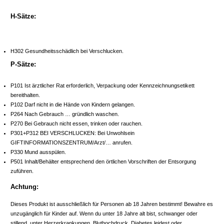
H-Sätze:
H302 Gesundheitsschädlich bei Verschlucken.
P-Sätze:
P101 Ist ärztlicher Rat erforderlich, Verpackung oder Kennzeichnungsetikett
bereithalten.
P102 Darf nicht in die Hände von Kindern gelangen.
P264 Nach Gebrauch … gründlich waschen.
P270 Bei Gebrauch nicht essen, trinken oder rauchen.
P301+P312 BEI VERSCHLUCKEN: Bei Unwohlsein
GIFTINFORMATIONSZENTRUM/Arzt/… anrufen.
P330 Mund ausspülen.
P501 Inhalt/Behälter entsprechend den örtlichen Vorschriften der Entsorgung
zuführen.
Achtung:
Dieses Produkt ist ausschließlich für Personen ab 18 Jahren bestimmt! Bewahre es
unzugänglich für Kinder auf. Wenn du unter 18 Jahre alt bist, schwanger oder
stillend, unter Herzerkrankungen, Bluthochdruck, Diabetes leidest oder