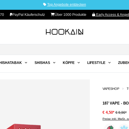
Top Angebote entdecken
70
PayPal Käuferschutz
Über 1000 Produkte
Early Access & Angeb
HISHATABAK
SHISHAS
KÖPFE
LIFESTYLE
ZUBE
VAPESHOP
T
187 VAPE - B
€ 4,50*
€ 9,90*
Preise inkl. MwSt. 