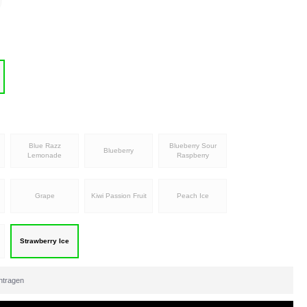
Blue Razz
Blueberry Sour
Blueberry
Lemonade
Raspberry
Grape
Kiwi Passion Fruit
Peach Ice
Strawberry Ice