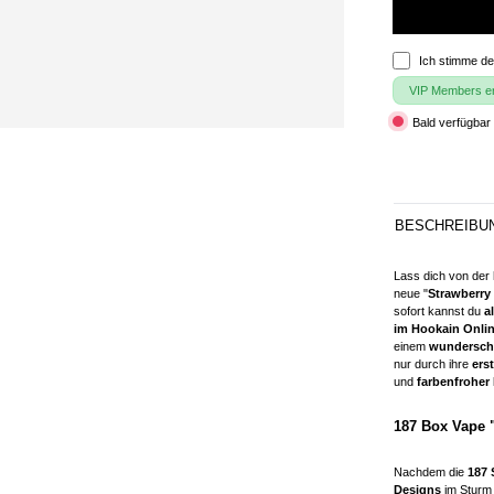
Ich stimme d
VIP Members erh
Bald verfügbar 
BESCHREIBU
Lass dich von der
neue "
Strawberry 
sofort kannst du
a
im Hookain Onli
einem
wunderschö
nur durch ihre
ers
und
farbenfroher 
187 Box Vape 
Nachdem die
187 
Designs
im Sturm 