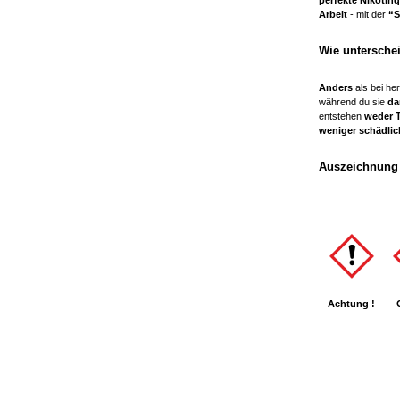
Arbeit
- mit der
“S
Wie unterschei
Anders
als bei he
während du sie
da
entstehen
weder T
weniger schädlic
Auszeichnung 
Achtung !