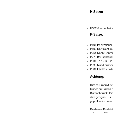
H-Sätze:
H302 Gesundheitss
P-Sätze:
P101 Ist ärztliche
P102 Darf nicht in
P264 Nach Gebrau
P270 Bei Gebrauch
P301+P312 BEI V
P330 Mund ausspü
P501 Inhalt/Behält
Achtung:
Dieses Produkt ist
Kinder auf. Wenn d
Bluthochdruck, Dia
dich geeignet. Es 
geprüft oder dafür 
Da dieses Produkt 