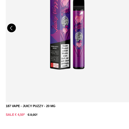
187 VAPE - JUICY PUZZY - 20 MG
DETAILS
SALE € 4,50*
€ 9,90*