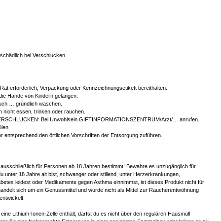
chädlich bei Verschlucken.
r Rat erforderlich, Verpackung oder Kennzeichnungsetikett bereithalten.
 die Hände von Kindern gelangen.
ch … gründlich waschen.
 nicht essen, trinken oder rauchen.
ERSCHLUCKEN: Bei Unwohlsein GIFTINFORMATIONSZENTRUM/Arzt/… anrufen.
len.
er entsprechend den örtlichen Vorschriften der Entsorgung zuführen.
 ausschließlich für Personen ab 18 Jahren bestimmt! Bewahre es unzugänglich für
u unter 18 Jahre alt bist, schwanger oder stillend, unter Herzerkrankungen,
betes leidest oder Medikamente gegen Asthma einnimmst, ist dieses Produkt nicht für
handelt sich um ein Genussmittel und wurde nicht als Mittel zur Raucherentwöhnung
entwickelt.
eine Lithium-Ionen-Zelle enthält, darfst du es nicht über den regulären Hausmüll