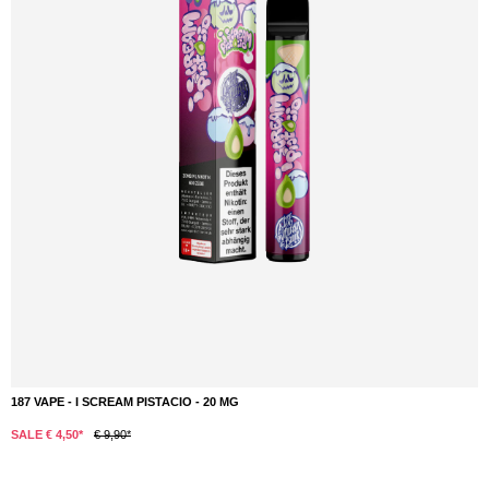
187 VAPE - I SCREAM PISTACIO - 20 MG
DETAILS
SALE € 4,50*
€ 9,90*