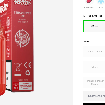
Erdbeere
Eis
NIKOTINGEHALT
20 mg
SORTE
Apple Peach
Cherry
Pineapple Peach
Mango