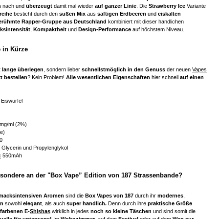
n
nach und
überzeugt
damit mal wieder
auf ganzer Linie
. Die
Strawberry Ice
Variante
reihe
besticht durch den
süßen Mix
aus
saftigen Erdbeeren
und
eiskalten
erühmte Rapper-Gruppe aus Deutschland
kombiniert mit dieser handlichen
sintensität
,
Kompaktheit
und
Design-Performance
auf höchstem Niveau.
 in Kürze
t lange überlegen
, sondern lieber
schnellstmöglich in den Genuss
der neuen
Vapes
kt bestellen
? Kein Problem!
Alle wesentlichen Eigenschaften
hier schnell
auf einen
Eiswürfel
mg/ml (2%)
e)
10
 Glycerin und Propylenglykol
:
550mAh
esondere an der "Box Vape” Edition von 187 Strassenbande?
macksintensiven Aromen
sind die
Box Vapes von 187
durch ihr
modernes
,
gn
sowohl
elegant
, als auch
super handlich.
Denn durch ihre
praktische Größe
lfarbenen E-
Shishas
wirklich in jedes
noch so kleine Täschen
und sind somit die
uelle für unterwegs!
Im
Wohnzimmer
, auf dem
Festival
oder auf dem
Weg zur