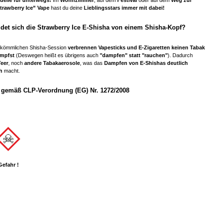
trawberry Ice” Vape
hast du deine
Lieblingsstars immer mit dabei!
det sich die Strawberry Ice E-Shisha von einem Shisha-Kopf?
rkömmlichen Shisha-Session
verbrennen
Vapesticks und E-Zigaretten
keinen Tabak
mpfst
(Deswegen heißt es übrigens auch
"dampfen" statt "rauchen"
). Dadurch
eer
, noch
andere Tabakaerosole
, was das
Dampfen von E-Shishas deutlich
h
macht.
gemäß CLP-Verordnung (EG) Nr. 1272/2008
Gefahr !