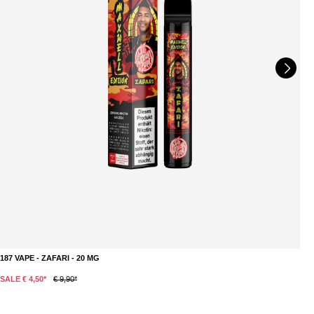
187 VAPE - ZAFARI - 20 MG
1
DETAILS
SALE € 4,50*
€ 9,90*
S