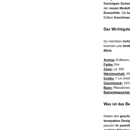
fruchtigen Sorte
der
neuen Modell
Eiswürfeln
. Die
b
Edition
Geschmack
Das Wichtigste
Du möchtest
nich
kommen und
dire
Blick:
Aroma:
Erdbeere, 
Farbe:
Rot
Züge:
ca. 600
Nikotingehalt:
20
Größe:
7 cm (Höh
Geschmack:
10/
Base:
Pflanzliches
Batteriekapazität
Was ist das B
Neben den
gesch
kompaktes Desi
passen die
pastel
perfekte Nikotinq