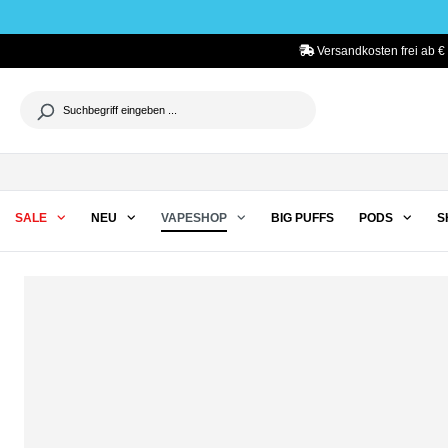
he springen
Zur Hauptnavigation springen
Versandkosten frei ab € 
SALE
NEU
VAPESHOP
BIG PUFFS
PODS
S