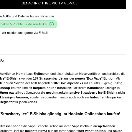
BENACHRICHTIGE MICH VIA E-MAIL
en
AGBs und Datenschutzrichtlinien
zu
alten 5 Punkte für diesen Artikel
- wir melden uns gerne via E-Mail
NG
herrlichen Kombi
aus
Erdbeeren
und einer
eiskalten Note
verführen und probiere die
Ice
"
E-
Shisha
von der
187 Strassenbande
aus der
neuen
"
Box Vape
"
Edition
. Ab
lle neuen Sorten
der heiß begehrten
187 Box Vapesticks
mit ca. 600 Zügen
günstig
neshop kaufen
und dir
bequem online bestellen!
Mit ihrem
handlichen Design
in
nen pastell-rot
überzeugt die
geschmacksintensive Strawberry Ice E-Shisha
nicht
tklassigen Aromen
, sondern ist darüber hinaus auch noch ein
hübscher Hingucker
Begleiter
für jeden Anlass.
"Strawberry Ice" E-Shisha günstig im Hookain Onlineshop kaufen!
Strassenbande
die Vape-Branche schon mit ihren
Vapesticks in ausgefallenen
eroberte, legt die
beliebte Firma
nun mit ihrer neuen
"Box Vape" Edition
und
neuen