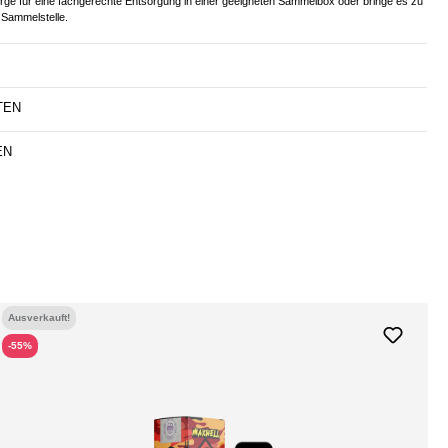
orge für eine fachgerechte Entsorgung in einer geeigneten Sammelbox oder bringe es zu
Sammelstelle.
TEN
EN
Ausverkauft!
-55%