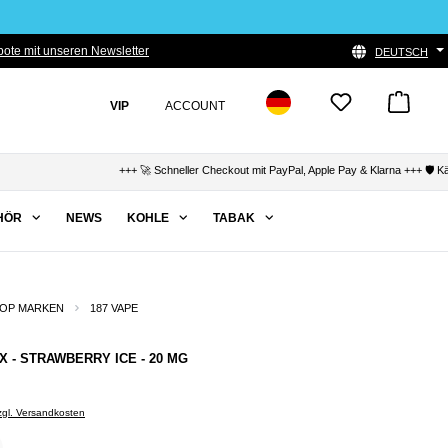
ote mit unseren Newsletter
DEUTSCH
VIP
ACCOUNT
+++ 🚀 Schneller Checkout mit PayPal, Apple Pay & Klarna +++ 🛡️ Käufer
HÖR
NEWS
KOHLE
TABAK
OP MARKEN
187 VAPE
OX - STRAWBERRY ICE - 20 MG
zzgl. Versandkosten