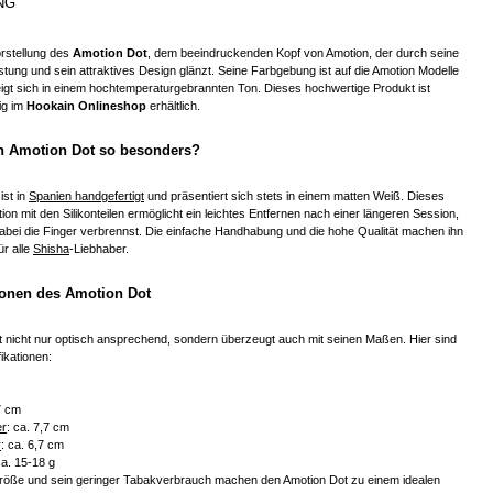
NG
rstellung des
Amotion Dot
, dem beeindruckenden Kopf von Amotion, der durch seine
tung und sein attraktives Design glänzt. Seine Farbgebung ist auf die Amotion Modelle
igt sich in einem hochtemperaturgebrannten Ton. Dieses hochwertige Produkt ist
ig im
Hookain Onlineshop
erhältlich.
 Amotion Dot so besonders?
ist in
Spanien handgefertigt
und präsentiert sich stets in einem matten Weiß. Dieses
ion mit den Silikonteilen ermöglicht ein leichtes Entfernen nach einer längeren Session,
abei die Finger verbrennst. Die einfache Handhabung und die hohe Qualität machen ihn
ür alle
Shisha
-Liebhaber.
tionen des Amotion Dot
t nicht nur optisch ansprechend, sondern überzeugt auch mit seinen Maßen. Hier sind
ikationen:
7 cm
r
: ca. 7,7 cm
r
: ca. 6,7 cm
ca. 15-18 g
öße und sein geringer Tabakverbrauch machen den Amotion Dot zu einem idealen