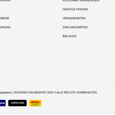
RRUFEN
RÜCKGABE VERANLASSEN
HÄUFIGE FRAGEN
NWEISE
VERSANDARTEN
RDNUNG
ZAHLUNGSARTEN
Z
B2B SHOP
t anders angegeben | HOOKAIN ONLINESHOP 2025 © ALLE RECHTE VORBEHALTEN
VORKASSE