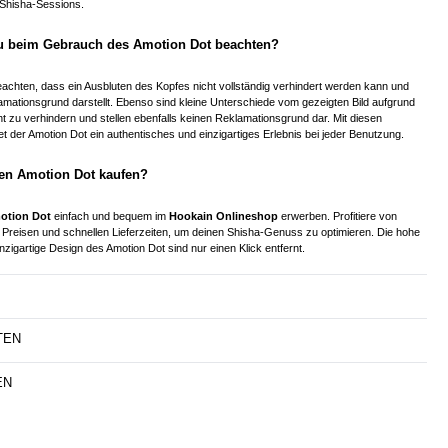
e Shisha-Sessions.
du beim Gebrauch des Amotion Dot beachten?
beachten, dass ein Ausbluten des Kopfes nicht vollständig verhindert werden kann und
mationsgrund darstellt. Ebenso sind kleine Unterschiede vom gezeigten Bild aufgrund
ht zu verhindern und stellen ebenfalls keinen Reklamationsgrund dar. Mit diesen
et der Amotion Dot ein authentisches und einzigartiges Erlebnis bei jeder Benutzung.
en Amotion Dot kaufen?
otion Dot
einfach und bequem im
Hookain Onlineshop
erwerben. Profitiere von
 Preisen und schnellen Lieferzeiten, um deinen Shisha-Genuss zu optimieren. Die hohe
nzigartige Design des Amotion Dot sind nur einen Klick entfernt.
TEN
EN