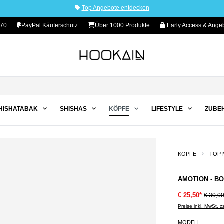
Top Angebote entdecken
 70
PayPal Käuferschutz
Über 1000 Produkte
Early Access & Angeb
HISHATABAK
SHISHAS
KÖPFE
LIFESTYLE
ZUBE
KÖPFE
TOP 
AMOTION - BO
€ 25,50*
€ 30,0
Preise inkl. MwSt. 
MODELL