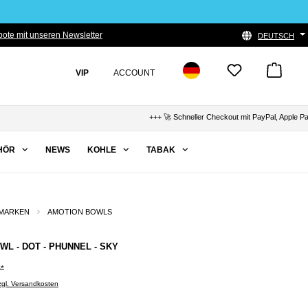
ote mit unseren Newsletter
DEUTSCH
VIP
ACCOUNT
+++ 🚀 Schneller Checkout mit PayPal, Apple Pay & Kl
HÖR
NEWS
KOHLE
TABAK
MARKEN
AMOTION BOWLS
WL - DOT - PHUNNEL - SKY
0*
zzgl. Versandkosten