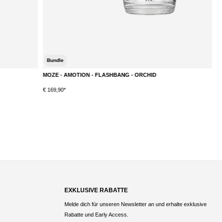
Bundle
MOZE - AMOTION - FLASHBANG - ORCHID
M
DETAILS
€ 169,90*
€
EXKLUSIVE RABATTE
Melde dich für unseren Newsletter an und erhalte exklusive
Rabatte und Early Access.