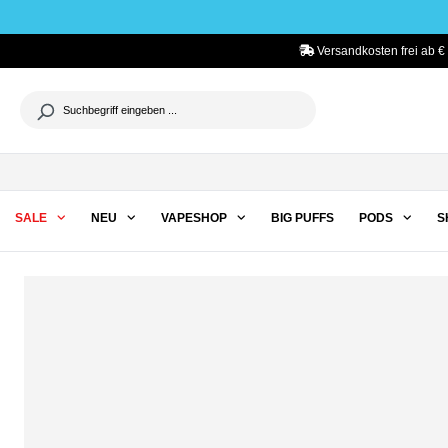
he springen
Zur Hauptnavigation springen
Versandkosten frei ab €
SALE
NEU
VAPESHOP
BIG PUFFS
PODS
S