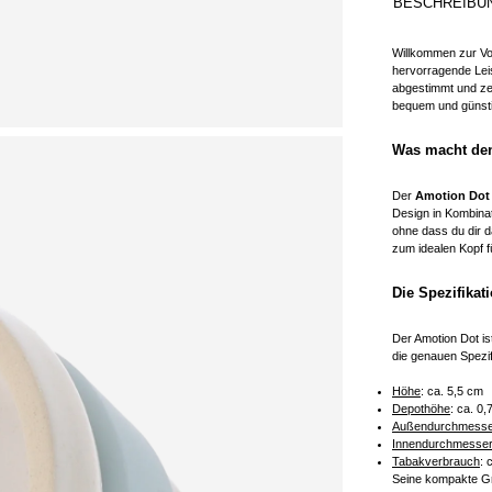
BESCHREIBU
Willkommen zur Vo
hervorragende Leis
abgestimmt und ze
bequem und günst
Was macht den
Der
Amotion Dot
Design in Kombinat
ohne dass du dir d
zum idealen Kopf f
Die Spezifika
Der Amotion Dot is
die genauen Spezif
Höhe
: ca. 5,5 cm
Depothöhe
: ca. 0,
Außendurchmesse
Innendurchmesse
Tabakverbrauch
: 
Seine kompakte Gr