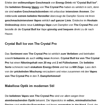
Erlebe den
vollmundigen Geschmack
von
Energy Drink
mit "
Crystal Bull Ice
"
.
Die
beliebten Einweg-
Vapes
von
The Crystal Pro
haben es wirklich in sich, denn
sie sind
wahre Geschmacksbomben
mit unfassbar
intensiven Aromen
. Der
mittlerweile
extrem beliebte Hersteller
überzeugt die Dampfer-Szene mit ihren
geschmacksintensiven Vapes
wirklich
auf ganzer Linie
. Entdecke im
Hookain
Onlineshop
deine neue
Lieblings-Vape
zum Dampfen von
The Crystal Pro
und
bestelle dir die
Crystal Bull Ice
Vape
günstig und bequem
direkt zu dir nach
Hause.
Crystal Bull Ice von The Crystal Pro
Das
Sortiment von The Crystal Pro
ist wirklich
zum Verlieben
und beinhaltet
sowohl
bekannte
als auch
völlig neue
Aromen.
Crystal Bull Ice
von The Crystal
Pro
hat einen
Nikotingehalt von 20 mg
und
2 ml Füllvolumen
. Die
beliebte
Sorte
schmeckt nach
eiskaltem Energy-Drink
und hat ca
600 Züge
. Lass dich
von der
prickelnden Mischung
verzaubern und reise zusammen mit den
Vapes
von The Crystal Pro
in den
7. Dampferhimmel
!
Makellose Optik im modernen Stil
Die
beliebten Vapes von The Crystal Pro
sind vor allem wegen ihrer
atemberaubenden Optik
bekannt. Die Vapesticks im
edlen, minimalistischen
Design
sind
stylische Eyecatcher
und liegen
angenehm in der Hand
. Dank der