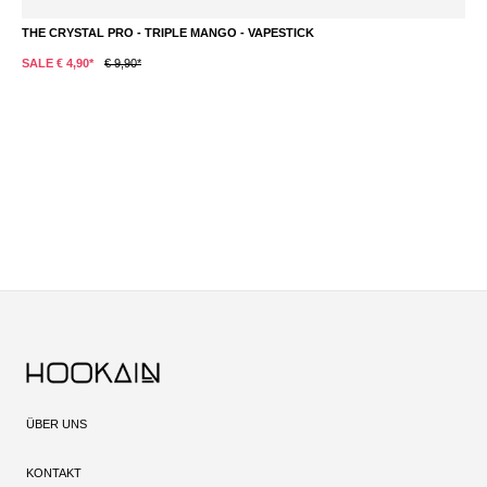
THE CRYSTAL PRO - TRIPLE MANGO - VAPESTICK
T
SALE € 4,90*
€ 9,90*
S
ÜBER UNS
KONTAKT