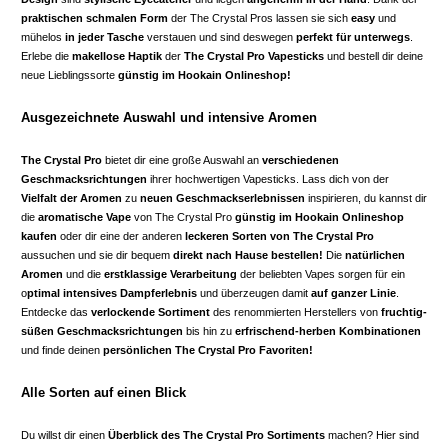
praktischen schmalen Form
der The Crystal Pros lassen sie sich
easy
und
mühelos
in jeder Tasche
verstauen und sind deswegen
perfekt für unterwegs
.
Erlebe die
makellose Haptik
der
The Crystal Pro Vapesticks
und bestell dir deine
neue Lieblingssorte
günstig im Hookain Onlineshop!
Ausgezeichnete Auswahl und intensive Aromen
The Crystal Pro
bietet dir eine große Auswahl an
verschiedenen
Geschmacksrichtungen
ihrer hochwertigen Vapesticks. Lass dich von der
Vielfalt der Aromen
zu
neuen Geschmackserlebnissen
inspirieren, du kannst dir
die
aromatische Vape
von The Crystal Pro
günstig im Hookain Onlineshop
kaufen
oder dir eine der anderen
leckeren Sorten von The Crystal Pro
aussuchen und sie dir bequem
direkt nach Hause bestellen!
Die
natürlichen
Aromen
und die
erstklassige Verarbeitung
der beliebten Vapes sorgen für ein
o
ptimal intensives Dampferlebnis
und überzeugen damit
auf ganzer Linie
.
Entdecke das
verlockende Sortiment
des renommierten Herstellers von
fruchtig-
süßen Geschmacksrichtungen
bis hin zu
erfrischend-herben Kombinationen
und finde deinen
persönlichen The Crystal Pro Favoriten!
Alle Sorten auf einen Blick
Du willst dir einen
Überblick des The Crystal Pro Sortiments
machen? Hier sind