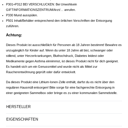
P301+P312 BEI VERSCHLUCKEN: Bei Unwohlsein
GIFTINFORMATIONSZENTRUM/Arzt/… anrufen.
P330 Mund ausspülen.
P501 Inhalt/Behälter entsprechend den örtlichen Vorschriften der Entsorgung
zuführen.
Achtung:
Dieses Produkt ist ausschließlich für Personen ab 18 Jahren bestimmt! Bewahre es
unzugänglich für Kinder auf. Wenn du unter 18 Jahre alt bist, schwanger oder
stillend, unter Herzerkrankungen, Bluthochdruck, Diabetes leidest oder
Medikamente gegen Asthma einnimmst, ist dieses Produkt nicht für dich geeignet.
Es handelt sich um ein Genussmittel und wurde nicht als Mittel zur
Raucherentwöhnung geprüft oder dafür entwickelt.
Da dieses Produkt eine Lithium-Ionen-Zelle enthält, darfst du es nicht über den
regulären Hausmüll entsorgen! Bitte sorge für eine fachgerechte Entsorgung in
einer geeigneten Sammelbox oder bringe es zu einer kommunalen Sammelstelle.
HERSTELLER
EIGENSCHAFTEN