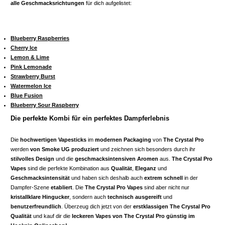
alle Geschmacksrichtungen
für dich aufgelistet:
Blueberry Raspberries
Cherry Ice
Lemon & Lime
Pink Lemonade
Strawberry Burst
Watermelon Ice
Blue Fusion
Blueberry Sour Raspberry
Die perfekte Kombi für ein perfektes Dampferlebnis
Die
hochwertigen Vapesticks
im
modernen Packaging
von
The Crystal Pro
werden
von Smoke UG produziert
und zeichnen sich besonders durch ihr
stilvolles Design
und die
geschmacksintensiven Aromen
aus.
The Crystal Pro
Vapes
sind die perfekte Kombination aus
Qualität
,
Eleganz
und
Geschmacksintensität
und haben sich deshalb auch
extrem schnell
in der
Dampfer-Szene
etabliert
. Die
The Crystal Pro Vapes
sind aber nicht nur
kristallklare Hingucker
, sondern auch
technisch ausgereift
und
benutzerfreundlich
. Überzeug dich jetzt von der
erstklassigen The Crystal Pro
Qualität
und kauf dir die
leckeren Vapes von The Crystal Pro günstig im