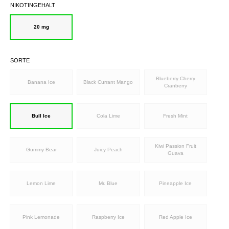
NIKOTINGEHALT
20 mg
SORTE
Blueberry Cherry
Banana Ice
Black Currant Mango
Cranberry
Bull Ice
Cola Lime
Fresh Mint
Kiwi Passion Fruit
Gummy Bear
Juicy Peach
Guava
Lemon Lime
Mr. Blue
Pineapple Ice
Pink Lemonade
Raspberry Ice
Red Apple Ice