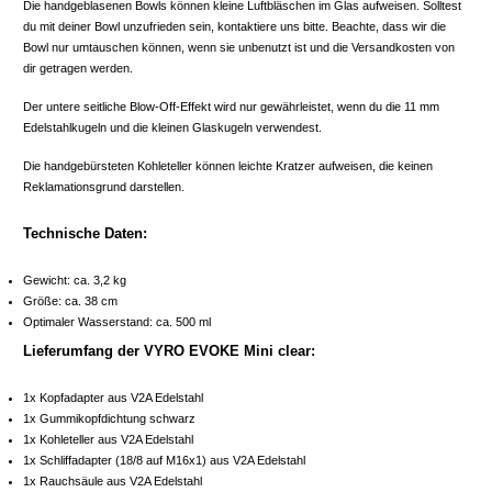
Die handgeblasenen Bowls können kleine Luftbläschen im Glas aufweisen. Solltest
du mit deiner Bowl unzufrieden sein, kontaktiere uns bitte. Beachte, dass wir die
Bowl nur umtauschen können, wenn sie unbenutzt ist und die Versandkosten von
dir getragen werden.
Der untere seitliche Blow-Off-Effekt wird nur gewährleistet, wenn du die 11 mm
Edelstahlkugeln und die kleinen Glaskugeln verwendest.
Die handgebürsteten Kohleteller können leichte Kratzer aufweisen, die keinen
Reklamationsgrund darstellen.
Technische Daten:
Gewicht: ca. 3,2 kg
Größe: ca. 38 cm
Optimaler Wasserstand: ca. 500 ml
Lieferumfang der VYRO EVOKE Mini clear:
1x Kopfadapter aus V2A Edelstahl
1x Gummikopfdichtung schwarz
1x Kohleteller aus V2A Edelstahl
1x Schliffadapter (18/8 auf M16x1) aus V2A Edelstahl
1x Rauchsäule aus V2A Edelstahl