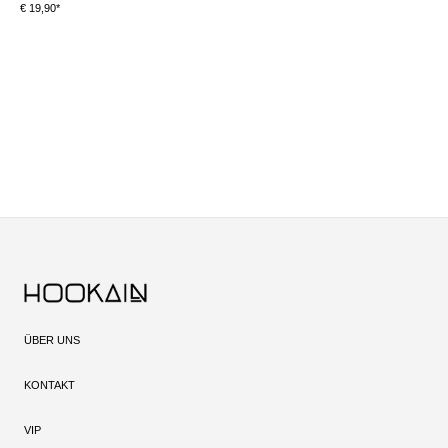
€ 19,90*
S
ÜBER UNS
KONTAKT
VIP