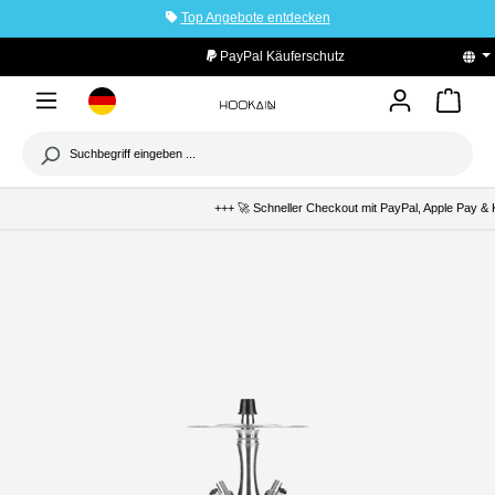
Top Angebote entdecken
tinhalt springen
PayPal Käuferschutz
+++ 🚀 Schneller Checkout mit PayPal, Apple Pay & K