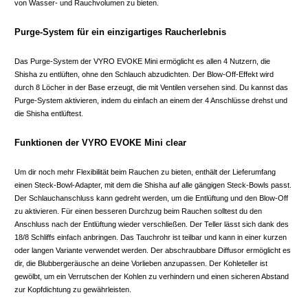
von Wasser- und Rauchvolumen zu bieten.
Purge-System für ein einzigartiges Raucherlebnis
Das Purge-System der VYRO EVOKE Mini ermöglicht es allen 4 Nutzern, die
Shisha zu entlüften, ohne den Schlauch abzudichten. Der Blow-Off-Effekt wird
durch 8 Löcher in der Base erzeugt, die mit Ventilen versehen sind. Du kannst das
Purge-System aktivieren, indem du einfach an einem der 4 Anschlüsse drehst und
die Shisha entlüftest.
Funktionen der VYRO EVOKE Mini clear
Um dir noch mehr Flexibilität beim Rauchen zu bieten, enthält der Lieferumfang
einen Steck-Bowl-Adapter, mit dem die Shisha auf alle gängigen Steck-Bowls passt.
Der Schlauchanschluss kann gedreht werden, um die Entlüftung und den Blow-Off
zu aktivieren. Für einen besseren Durchzug beim Rauchen solltest du den
Anschluss nach der Entlüftung wieder verschließen. Der Teller lässt sich dank des
18/8 Schliffs einfach anbringen. Das Tauchrohr ist teilbar und kann in einer kurzen
oder langen Variante verwendet werden. Der abschraubbare Diffusor ermöglicht es
dir, die Blubbergeräusche an deine Vorlieben anzupassen. Der Kohleteller ist
gewölbt, um ein Verrutschen der Kohlen zu verhindern und einen sicheren Abstand
zur Kopfdichtung zu gewährleisten.