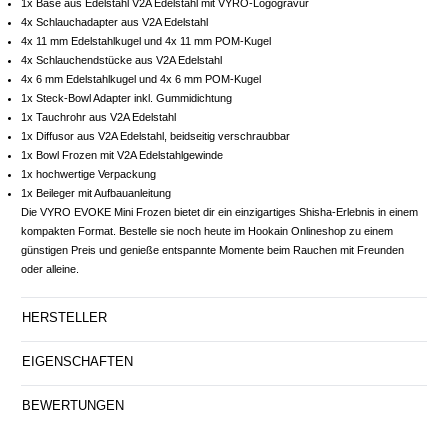
1x Base aus Edelstahl V2A Edelstahl mit VYRO-Logogravur
4x Schlauchadapter aus V2A Edelstahl
4x 11 mm Edelstahlkugel und 4x 11 mm POM-Kugel
4x Schlauchendstücke aus V2A Edelstahl
4x 6 mm Edelstahlkugel und 4x 6 mm POM-Kugel
1x Steck-Bowl Adapter inkl. Gummidichtung
1x Tauchrohr aus V2A Edelstahl
1x Diffusor aus V2A Edelstahl, beidseitig verschraubbar
1x Bowl Frozen mit V2A Edelstahlgewinde
1x hochwertige Verpackung
1x Beileger mit Aufbauanleitung
Die VYRO EVOKE Mini Frozen bietet dir ein einzigartiges Shisha-Erlebnis in einem
kompakten Format. Bestelle sie noch heute im Hookain Onlineshop zu einem
günstigen Preis und genieße entspannte Momente beim Rauchen mit Freunden
oder alleine.
HERSTELLER
EIGENSCHAFTEN
BEWERTUNGEN