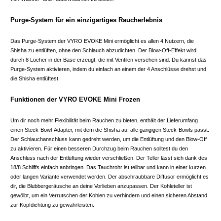
Purge-System für ein einzigartiges Raucherlebnis
Das Purge-System der VYRO EVOKE Mini ermöglicht es allen 4 Nutzern, die
Shisha zu entlüften, ohne den Schlauch abzudichten. Der Blow-Off-Effekt wird
durch 8 Löcher in der Base erzeugt, die mit Ventilen versehen sind. Du kannst das
Purge-System aktivieren, indem du einfach an einem der 4 Anschlüsse drehst und
die Shisha entlüftest.
Funktionen der VYRO EVOKE Mini Frozen
Um dir noch mehr Flexibilität beim Rauchen zu bieten, enthält der Lieferumfang
einen Steck-Bowl-Adapter, mit dem die Shisha auf alle gängigen Steck-Bowls passt.
Der Schlauchanschluss kann gedreht werden, um die Entlüftung und den Blow-Off
zu aktivieren. Für einen besseren Durchzug beim Rauchen solltest du den
Anschluss nach der Entlüftung wieder verschließen. Der Teller lässt sich dank des
18/8 Schliffs einfach anbringen. Das Tauchrohr ist teilbar und kann in einer kurzen
oder langen Variante verwendet werden. Der abschraubbare Diffusor ermöglicht es
dir, die Blubbergeräusche an deine Vorlieben anzupassen. Der Kohleteller ist
gewölbt, um ein Verrutschen der Kohlen zu verhindern und einen sicheren Abstand
zur Kopfdichtung zu gewährleisten.