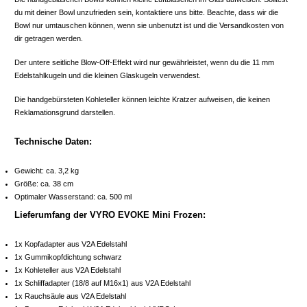
du mit deiner Bowl unzufrieden sein, kontaktiere uns bitte. Beachte, dass wir die
Bowl nur umtauschen können, wenn sie unbenutzt ist und die Versandkosten von
dir getragen werden.
Der untere seitliche Blow-Off-Effekt wird nur gewährleistet, wenn du die 11 mm
Edelstahlkugeln und die kleinen Glaskugeln verwendest.
Die handgebürsteten Kohleteller können leichte Kratzer aufweisen, die keinen
Reklamationsgrund darstellen.
Technische Daten:
Gewicht: ca. 3,2 kg
Größe: ca. 38 cm
Optimaler Wasserstand: ca. 500 ml
Lieferumfang der VYRO EVOKE Mini Frozen:
1x Kopfadapter aus V2A Edelstahl
1x Gummikopfdichtung schwarz
1x Kohleteller aus V2A Edelstahl
1x Schliffadapter (18/8 auf M16x1) aus V2A Edelstahl
1x Rauchsäule aus V2A Edelstahl