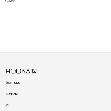
€ 19,90*
€ 
ÜBER UNS
KONTAKT
VIP