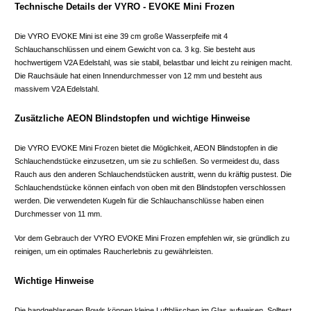
Technische Details der VYRO - EVOKE Mini Frozen
Die VYRO EVOKE Mini ist eine 39 cm große Wasserpfeife mit 4
Schlauchanschlüssen und einem Gewicht von ca. 3 kg. Sie besteht aus
hochwertigem V2A Edelstahl, was sie stabil, belastbar und leicht zu reinigen macht.
Die Rauchsäule hat einen Innendurchmesser von 12 mm und besteht aus
massivem V2A Edelstahl.
Zusätzliche AEON Blindstopfen und wichtige Hinweise
Die VYRO EVOKE Mini Frozen bietet die Möglichkeit, AEON Blindstopfen in die
Schlauchendstücke einzusetzen, um sie zu schließen. So vermeidest du, dass
Rauch aus den anderen Schlauchendstücken austritt, wenn du kräftig pustest. Die
Schlauchendstücke können einfach von oben mit den Blindstopfen verschlossen
werden. Die verwendeten Kugeln für die Schlauchanschlüsse haben einen
Durchmesser von 11 mm.
Vor dem Gebrauch der VYRO EVOKE Mini Frozen empfehlen wir, sie gründlich zu
reinigen, um ein optimales Raucherlebnis zu gewährleisten.
Wichtige Hinweise
Die handgeblasenen Bowls können kleine Luftbläschen im Glas aufweisen. Solltest